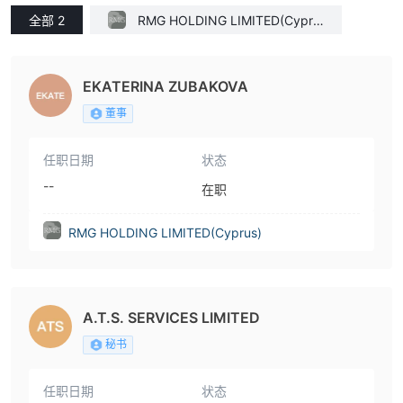
全部 2
RMG HOLDING LIMITED(Cypru
s)
EKATERINA ZUBAKOVA
董事
任职日期
状态
--
在职
RMG HOLDING LIMITED(Cyprus)
A.T.S. SERVICES LIMITED
秘书
任职日期
状态