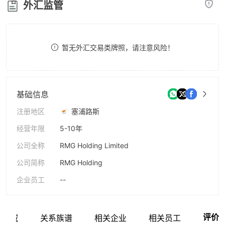
外汇监管
8
9
暂无外汇交易类牌照，请注意风险！
基础信息
注册地区
塞浦路斯
经营年限
5-10年
公司全称
RMG Holding Limited
公司简称
RMG Holding
企业员工
--
评价
业区域
关系族谱
相关企业
相关员工