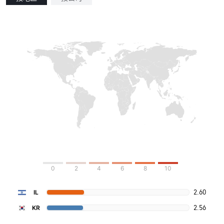
0
2
4
6
8
10
2.60
IL
2.56
KR