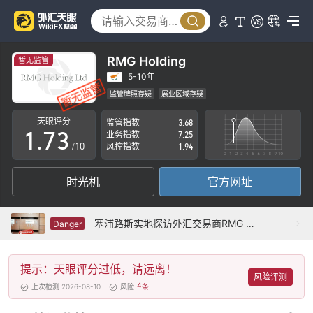
2
3
4
0
RMG Holding
暂无监管
5
1
5-10年
监管牌照存疑
展业区域存疑
0
6
2
塞浦路斯全牌照 (MM)已撤销
高级风险隐患
天眼评分
监管指数
3.68
1
.
7
3
业务指数
7.25
/10
风控指数
1.94
2
8
4
时光机
官方网址
3
9
5
4
6
塞浦路斯实地探访外汇交易商RMG HOLDING 不存在真实展业场所
Danger
5
7
提示：天眼评分过低，请远离！
6
8
风险评测
4
上次检测 2026-08-10
风险
条
7
9