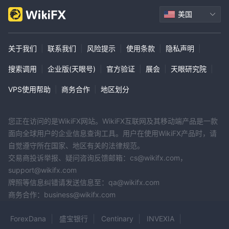
美国
关于我们
|
联系我们
|
风险提示
|
使用条款
|
隐私声明
|
搜索调用
|
企业版(天眼号)
|
官方验证
|
展会
|
天眼研究院
|
VPS使用帮助
|
商务合作
|
地区划分
您正在访问的是WikiFX网站。WikiFX互联网及其移动端产品是一款
面向全球用户的企业信息查询工具。用户在使用WikiFX产品时，请
自觉遵守所在国家、地区有关的法律规范。
交易商投诉举报、疑问咨询反馈邮箱：cs@wikifx.com，
support@wikifx.com
牌照等信息纠错请发送信息至：qa@wikifx.com
商务合作：business@wikifx.com
ForexDana
盛宝银行
Centinary
INVEXIA