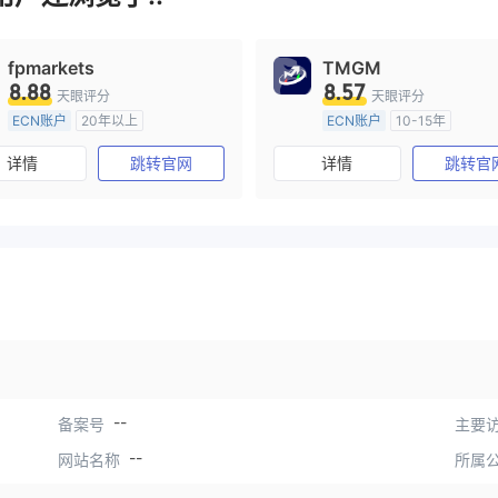
fpmarkets
TMGM
8.88
8.57
天眼评分
天眼评分
ECN账户
20年以上
ECN账户
10-15年
澳大利亚监管
全牌照 (MM)
澳大利亚监管
全牌照 (MM
详情
跳转官网
详情
跳转官
主标MT4
主标MT4
--
备案号
主要访
--
网站名称
所属