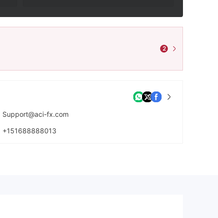
2
Support@aci-fx.com
+151688888013
https://aci-vpfx.com/