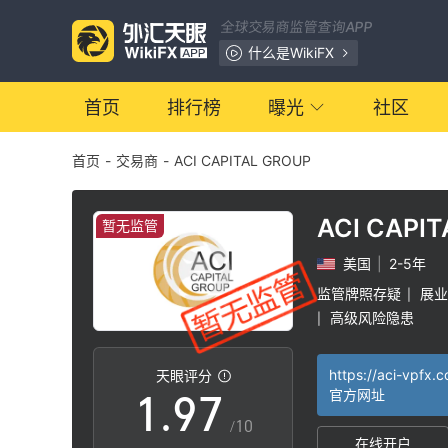
2
0
全球交易商监管查询APP
3
1
什么是WikiFX
4
2
首页
排行榜
曝光
社区
首页
-
交易商
-
ACI CAPITAL GROUP
5
3
6
4
ACI CAPI
暂无监管
美国
|
2-5年
7
5
监管牌照存疑
展业
|
高级风险隐患
|
0
8
6
https://aci-vpfx.
天眼评分
1
.
9
7
官方网址
/10
在线开户