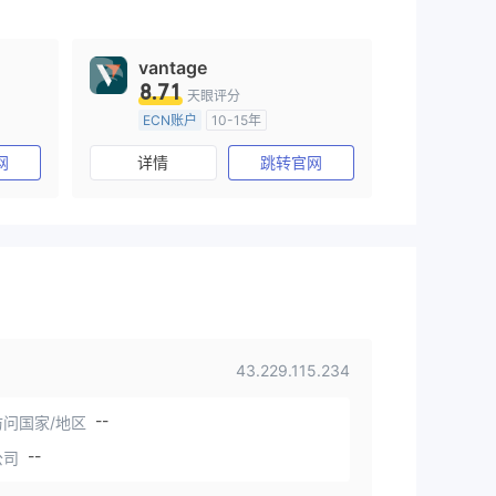
vantage
8.71
天眼评分
ECN账户
10-15年
)
澳大利亚监管
全牌照 (MM)
网
详情
跳转官网
主标MT4
43.229.115.234
--
问国家/地区
--
公司