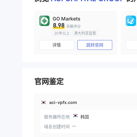
GO Markets
8.98
天眼评分
20年以上
澳大利亚监管
全牌照 (MM)
cTrader
详情
跳转官网
官网鉴定
aci-vpfx.com
服务器所在地
韩国
--
域名创建时间