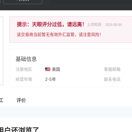
提示：天眼评分过低，请远离！
上次检测 :
2026-08-06
该交易商当前暂无有效外汇监管，请注意风险！
基础信息
注册地区
美国
客服邮箱
经营年限
2-5年
联系电话
公司全称
ACI CAPITAL GROUP
公司网址
工
评价
用户还浏览了..