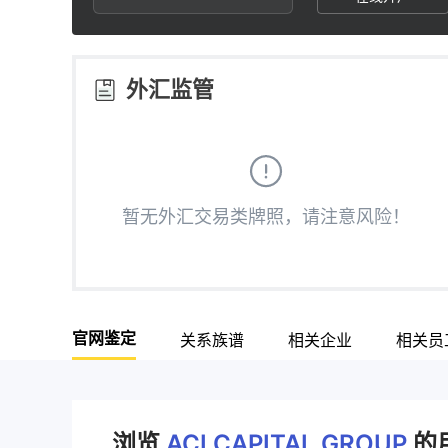
2
8
3
9
外汇监管
4
5
暂无外汇交易类牌照，请注意风险！
6
7
官网鉴定
关系族谱
相关企业
相关员
8
9
浏览
ACI CAPITAL GROUP
的