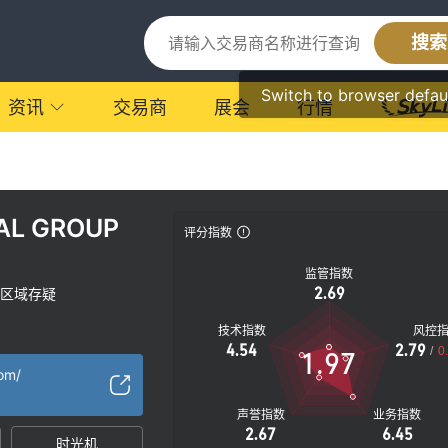
搜索
Switch to browser defau
资讯
交易商
展会
行情
TAL GROUP
评分指数
监管指数
2.69
区域存疑
技术指数
风控
4.54
2.79
/
0
1.97
com/
声誉指数
业务指数
2.67
6.45
时光机