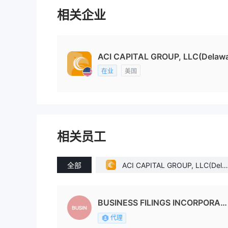
相关企业
ACI CAPITAL GROUP, LLC(Delawar
在业
美国
相关员工
全部
ACI CAPITAL GROUP, LLC(Dela
ware (United States))
BUSINESS FILINGS INCORPORAT
ED
代理