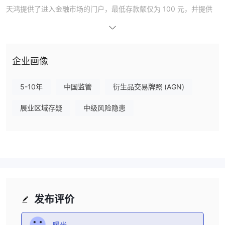
天鸿提供了进入金融市场的门户，最低存款额仅为 100 元，并提供
低至 0.0 点的具有竞争力的点差，确保具有成本效益的交易机会。
为客户提供个人账户，并具有在投入真实资金之前通过模拟账户探索
平台的额外好处。
天鸿通过电话、电子邮件和社交媒体等多种渠道提供强大的客户支
企业画像
持，并通过借记卡和银行转账简化交易流程，致力于提供全面的交易
体验。此外，交易者通过新闻分析获得分析洞察力，增强他们的交易
5-10年
中国监管
衍生品交易牌照 (AGN)
决策和战略规划。
展业区域存疑
中级风险隐患
天弘有限公司是合法的还是骗局？
第0286章
天鸿期货，持有监管牌照号码
，在中国金融期货交易所
中国金融期货交易所
（
），确保为交易者和投资者提供安全且符
合监管的环境。
这一监管框架意味着坚持各种标准的承诺，包括通过与公司运营资本
分离来保护客户资金、实施全面的风险管理协议、确保透明的交易实
践以及维护市场诚信。
发布评价
此外，遵守 CFFEX 法规意味着致力于保护客户数据、遵守规定的报
告和记录保存协议，并有效管理任何潜在的利益冲突，以维护公正的
曝光