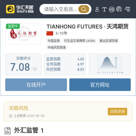
2
3
3
4
TIANHONG FUTURES · 天鸿期货
4
5
监管中
5-10年
5
6
中国监管
衍生品交易牌照 (AGN)
展业区域存疑
中级风险隐患
6
7
天眼评分
监管指数
4.65
7
.
0
8
业务指数
6.97
/10
风控指数
8.03
8
1
9
在线开户
官方网址
9
2
3
天眼风险
4
风险评测
上次检测 2026-08-09
5
外汇监管
1