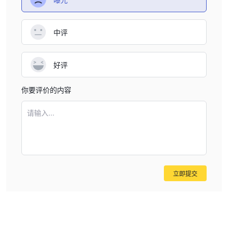
交易氛围。因此，客户和利益相关者可以预期一个受监管的交易领
域，其中制定实践和协议来保护他们的利益并维持金融市场内公平和
中评
透明的交易条件。
优点和缺点
好评
优点：
多样化的味精资产： 天鸿期货提供广泛的可交易资产，包括外汇、
你要评价的内容
指数、大宗商品和股票，使交易者能够实现投资组合多元化，并选择
符合其交易策略和风险承受能力的资产。
请输入...
无障碍交易平台：公司提供用户友好的网站平台和移动应用程序，确
保交易者可以随时随地从各种设备方便地访问其账户并执行交易。
门槛低：最低存款要求仅为100元， 天鸿期货使广大交易者（包括
资本有限的交易者）能够进行金融交易。
有竞争力的点差：提供低至0.0点的点差， 天鸿期货提供了一个具有
立即提交
成本效益的交易环境，特别有利于黄牛和高频交易者。
教育和分析资源：提供新闻分析作为教育资源表明我们致力于为交易
者提供重要的市场洞察力，以做出明智的决策。
缺点：