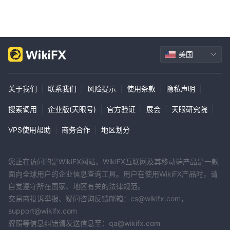
有限的账户类型：仅提供个人账户类型可能会限制具有不同交易需求
和投资能力的交易者可用的选择。
监管透明度：虽然受 CFFEX 监管，但可能需要有关监管遵守和实践
的更多详细信息，以充分向交易者保证监管环境。
美国
平台多样性：仅提供其专有的网站平台和移动应用程序可能会限制习
惯使用其他流行交易平台（如 MetaTrader 4/5）的交易者。
缺乏详细信息：有关交易条件、费用结构和附加费用（如果有）的更
关于我们
|
联系我们
|
风险提示
|
使用条款
|
隐私声明
|
明确的信息将提高透明度和交易者信心。
搜索调用
|
企业版(天眼号)
|
官方验证
|
展会
|
天眼研究院
|
客户支持范围：虽然有多种客户支持渠道，但未指定可用性、响应时
间和多语言支持能力，这对于国际贸易商来说可能至关重要。
VPS使用帮助
|
商务合作
|
地区划分
市场工具
天鸿期货提供跨不同资产类别的一系列市场工具，使交易者能够实现
您正在访问的是WikiFX网站。WikiFX互联网及其移动端产品是一款
投资组合多元化并探索多个市场。以下是交易者可以在平台上使用的
面向全球用户的企业信息查询工具。用户在使用WikiFX产品时，请
市场工具：
自觉遵守所在国家、地区有关的法律规范。
交易商投诉举报、疑问咨询反馈邮箱：cs@wikifx.com，
外汇（外汇）：
support@wikifx.com
天鸿期货提供进入外汇市场的机会，交易者可以推测不同货币对（涉
牌照等信息纠错请发送信息至：qa@wikifx.com
及主要、次要和外来货币）的价格变动，并可能从其波动中获利。