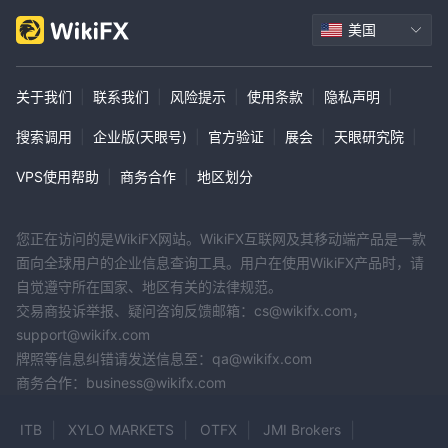
钟的数字实名认证，Tradeplus确保了一个无麻烦的入门流程。投资
美国
者在BSE和NSE的股票交割上享受零佣金，以及终身零维护费，使其
成为注重成本的交易者的理想选择。此外，该平台还提供免费的直接
投资基金，进一步提高了对多样化投资选择的可访问性，而无需额外
关于我们
|
联系我们
|
风险提示
|
使用条款
|
隐私声明
|
的手续费。
搜索调用
|
企业版(天眼号)
|
官方验证
|
展会
|
天眼研究院
|
客户支持
VPS使用帮助
|
商务合作
|
地区划分
Twitter、Facebook、Instagram、
Tradeplus在包括
YouTube、Telegram、LinkedIn和WhatsApp
在内的各种平
24/7
台上提供强大且可访问的客户支持，确保
的持续帮助。客户可
您正在访问的是WikiFX网站。WikiFX互联网及其移动端产品是一款
以方便地在线提出和管理工单，提供流畅高效的解决方案。
面向全球用户的企业信息查询工具。用户在使用WikiFX产品时，请
Tradeplus注重可访问性和响应能力，通过多样化的数字渠道优先提
自觉遵守所在国家、地区有关的法律规范。
供无缝的客户体验。
交易商投诉举报、疑问咨询反馈邮箱：cs@wikifx.com，
support@wikifx.com
结论
牌照等信息纠错请发送信息至：qa@wikifx.com
Tradeplus是一家印度经纪平台，提供多种投资产品，并通过其智能
商务合作：business@wikifx.com
平账户、U WIN - WE WIN账户和专业平账户满足不同的交易需求。
ITB
XYLO MARKETS
OTFX
JMI Brokers
尽管它拥有用户友好的平台、全天候客户支持和免佣金的股票交割，