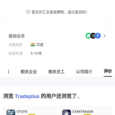
9
7
暂无外汇交易类牌照，请注意风险！
8
9
基础信息
注册地区
印度
经营年限
5-10年
公司全称
Navia Markets Ltd
评价
系族谱
相关企业
相关员工
公司简介
浏览
Tradeplus
的用户还浏览了..
GTCFX
STARTRADER