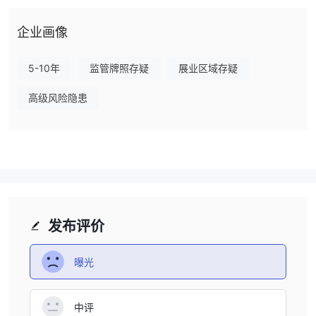
Tradeplus似乎没有受到任何认可的金融机构的监管。潜在客户在与
未受监管实体打交道时应谨慎。投资者通常优先选择受监管的经纪
企业画像
商，以减轻与金融交易相关的风险，并确保符合金融行业的法律和道
德标准。
5-10年
监管牌照存疑
展业区域存疑
优点和缺点
高级风险隐患
Tradeplus提供多样化的交易工具，并在BSE和NSE上提供免费股票
交割和零佣金交易，这对于注重成本的交易者非常有吸引力。它还提
供多种账户类型，满足不同的交易需求。然而，值得注意的问题包括
在没有监管监督的情况下运营，可能使交易者面临风险。此外，该平
台缺乏全面的教育资源以及有关公司政策和流程的透明度。此外，其
存款和提款方式仅限于加密钱包，这可能对更喜欢传统银行方式的用
户构成挑战。
发布评价
市场工具
曝光
股票、期
Tradeplus通过其平台提供多种投资产品。这些产品包括
权、全球股票、商品、共同基金和ETF
。这使用户能够投资多
种资产类别，并有可能实现投资组合的多样化。
中评