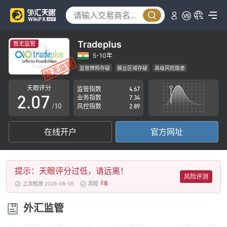
2
3
4
Tradeplus
暂无监管
0
5
5-10年
监管牌照存疑
展业区域存疑
高级风险隐患
1
6
天眼评分
监管指数
4.67
2
.
0
7
业务指数
7.34
/10
风控指数
2.89
3
1
8
在线开户
官方网址
4
2
9
5
3
提示：天眼评分过低，请远离！
6
4
风险评测
2
上次检测 2026-08-05
风险
条
7
5
外汇监管
8
6