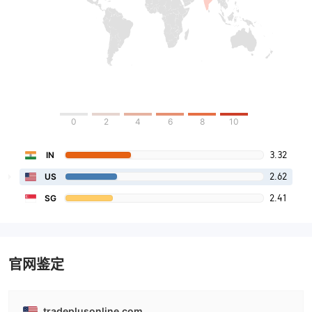
0
2
4
6
8
10
3.32
IN
2.62
US
2.41
SG
官网鉴定
tradeplusonline.com