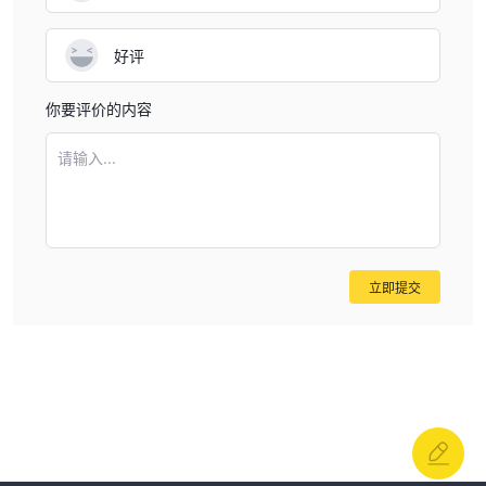
账户类型
智能平账户：
该账户面向新入市者和偶尔交易者。提供固定的佣金费
好评
用，前30笔衍生品交易免费。
U WIN - WE WIN：
该账户专为日内股票交易者设计，对亏损交易免
你要评价的内容
佣金手续费。
请输入...
专业平账户：
该账户似乎最适合频繁交易者，提供固定月费的无限衍
生品交易。
如何开设账户
Tradeplus宣传了一个无麻烦的开户流程。您可以通过他们的网站或
移动应用程序直接注册，提供基本信息并验证您的实名认证（实名认
立即提交
证）信息。这可能涉及提交政府身份证明文件，并可能链接您的银行
账户。在他们的平台上寻找“注册”或“开户”按钮以启动该过程。
交易平台
Navia移动应用程序和Rocket Plus移动应用
Tradeplus通过其
程序
提供全面且用户友好的交易平台。这些应用程序提供无缝访问
投资和交易机会，注重价格实惠和便利性。凭借免费开户和仅需5分