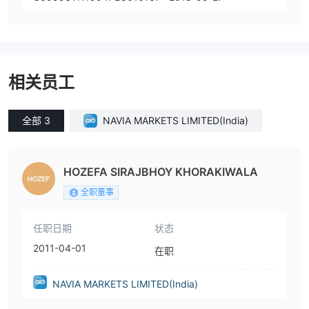
相关员工
全部 3
NAVIA MARKETS LIMITED(India)
HOZEFA SIRAJBHOY KHORAKIWALA
全职董事
任职日期
状态
2011-04-01
在职
NAVIA MARKETS LIMITED(India)