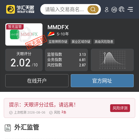
MMDFX
暂无监管
0
0
5-10年
监管牌照存疑
展业区域存疑
高级风险隐患
1
1
天眼评分
监管指数
3.13
2
.
0
2
业务指数
6.81
/10
风控指数
2.87
3
1
3
在线开户
官方网址
4
2
4
5
3
5
提示：天眼评分过低，请远离！
6
4
6
风险评测
2
上次检测 2026-08-06
风险
条
7
5
7
外汇监管
8
6
8