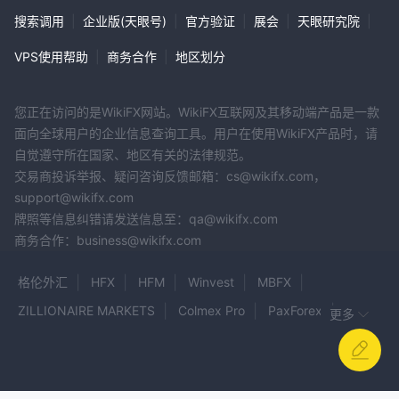
搜索调用
|
企业版(天眼号)
|
官方验证
|
展会
|
天眼研究院
|
VPS使用帮助
|
商务合作
|
地区划分
您正在访问的是WikiFX网站。WikiFX互联网及其移动端产品是一款
面向全球用户的企业信息查询工具。用户在使用WikiFX产品时，请
自觉遵守所在国家、地区有关的法律规范。
交易商投诉举报、疑问咨询反馈邮箱：cs@wikifx.com，
support@wikifx.com
牌照等信息纠错请发送信息至：qa@wikifx.com
商务合作：business@wikifx.com
格伦外汇
HFX
HFM
Winvest
MBFX
ZILLIONAIRE MARKETS
Colmex Pro
PaxForex
更多
辉立证券集团
福瑞国际
PT.SENTRATAMA INVESTOR FUTURE
Ascot Prime
RI-FX
GULF TRADER
Binance