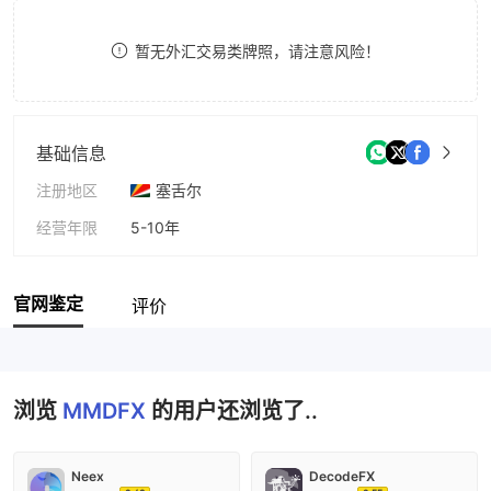
9
7
9
暂无外汇交易类牌照，请注意风险！
8
9
基础信息
注册地区
塞舌尔
经营年限
5-10年
公司全称
MMDFX
官网鉴定
评价
浏览
MMDFX
的用户还浏览了..
Neex
DecodeFX