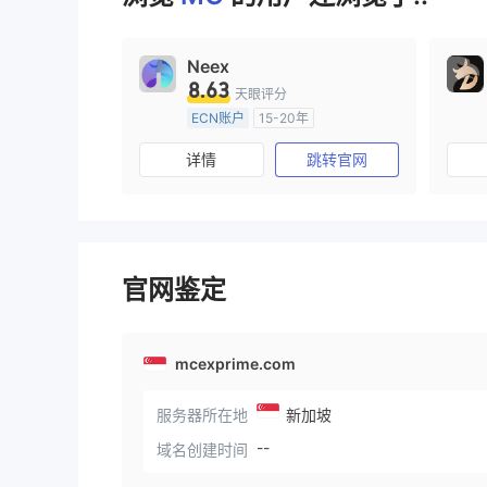
9
9
Neex
8.63
天眼评分
ECN账户
15-20年
澳大利亚监管
全牌照 (MM)
详情
跳转官网
主标MT4
官网鉴定
mcexprime.com
服务器所在地
新加坡
--
域名创建时间