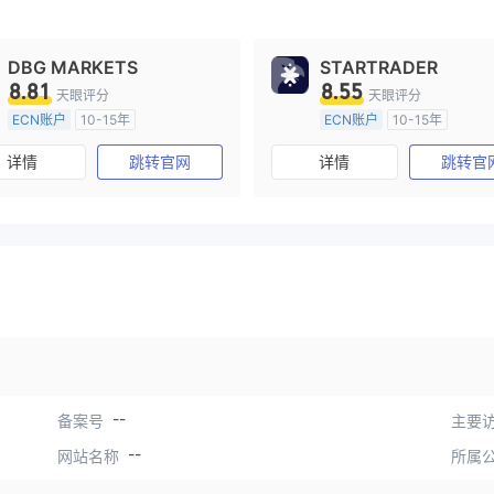
DBG MARKETS
STARTRADER
8.81
8.55
天眼评分
天眼评分
ECN账户
10-15年
ECN账户
10-15年
澳大利亚监管
全牌照 (MM)
澳大利亚监管
全牌照 (MM
详情
跳转官网
详情
跳转官
主标MT4
主标MT4
--
备案号
主要访
--
网站名称
所属