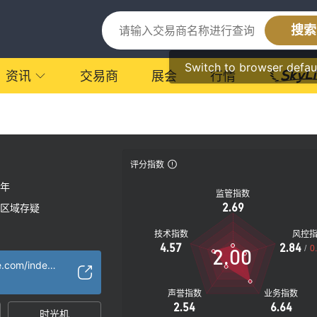
搜索
Switch to browser defau
资讯
交易商
展会
行情
评分指数
0年
监管指数
2.69
区域存疑
技术指数
风控
4.57
2.84
/
0
2.00
https://mcexprime.com/index.html
声誉指数
业务指数
2.54
6.64
时光机