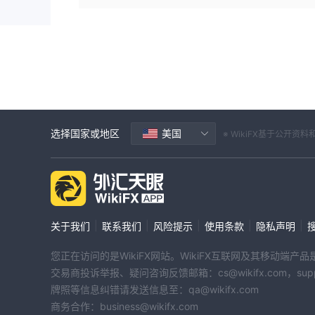
选择国家或地区
美国
※ WikiFX基于公
|
|
|
|
|
关于我们
联系我们
风险提示
使用条款
隐私声明
您正在访问的是WikiFX网站。WikiFX互联网及其移动
交易商投诉举报、疑问咨询反馈邮箱：cs@wikifx.com，support
牌照等信息纠错请发送信息至：qa@wikifx.com
商务合作：business@wikifx.com