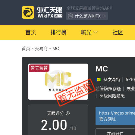
全球交易商监管查询APP
什么是WikiFX
首页
排行榜
曝光
社区
首页
-
交易商
-
MC
MC
暂无监管
圣文森特
|
5-1
0
监管牌照存疑
展业
|
高级风险隐患
|
1
天眼评分
2
.
0
0
官方网址
/10
在线开户