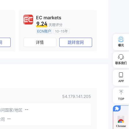
EC markets
9.24
天眼评分
ECN账户
10-15年
)
澳大利亚监管
全牌照 (MM)
网
详情
跳转官网
主标MT4
曝光
联系我们
APP
54.179.141.205
TOP
--
问国家/地区
--
公司
Chrome