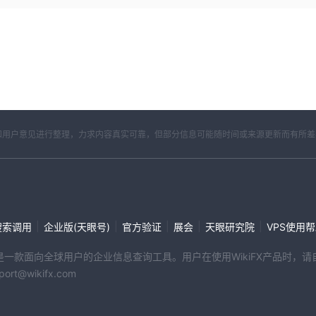
开资料和用户意见进行整理，力求内容真实可靠，但部分信息可能随时间或来源更新而有所
|
|
|
|
|
搜索调用
企业版(天眼号)
官方验证
展会
天眼研究院
VPS使用
端产品是一款面向全球用户的企业信息查询工具。用户在使用WikiFX产品时
@wikifx.com