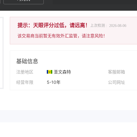
提示：天眼评分过低，请远离！
上次检测 :
2026-08-06
该交易商当前暂无有效外汇监管，请注意风险！
基础信息
注册地区
圣文森特
客服邮箱
经营年限
5-10年
公司网址
公司全称
MC Market Limited