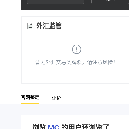
3
1
1
4
2
2
外汇监管
5
3
3
6
4
4
暂无外汇交易类牌照，请注意风险！
7
5
5
8
6
6
官网鉴定
评价
9
7
7
8
8
浏览
MC
的用户还浏览了..