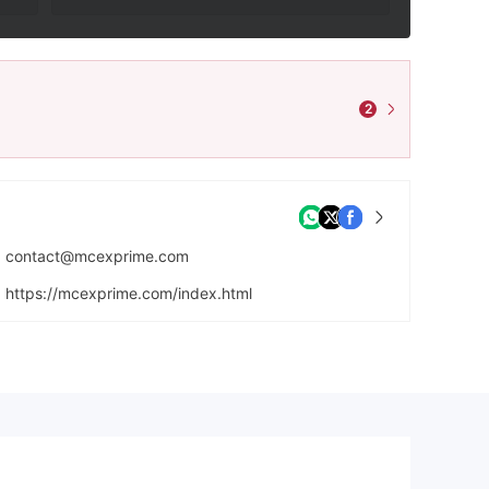
2
contact@mcexprime.com
https://mcexprime.com/index.html