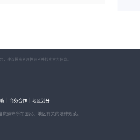
差异，建议投资者理性参考并核实官方信息。
|
|
帮助
商务合作
地区划分
，请自觉遵守所在国家、地区有关的法律规范。