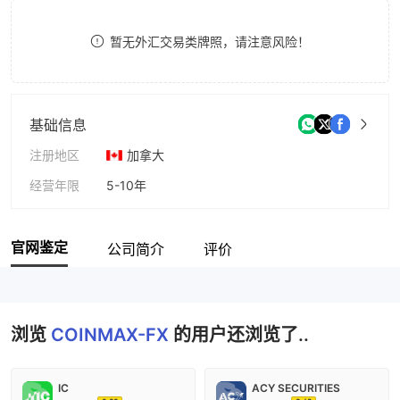
9
7
8
暂无外汇交易类牌照，请注意风险！
8
9
9
基础信息
注册地区
加拿大
经营年限
5-10年
公司全称
COINMAX-FX.LTD
官网鉴定
公司简介
评价
浏览
COINMAX-FX
的用户还浏览了..
IC
ACY SECURITIES