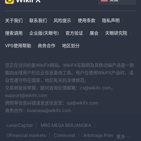
关于我们
|
联系我们
|
风险提示
|
使用条款
|
隐私声明
|
搜索调用
|
企业版(天眼号)
|
官方验证
|
展会
|
天眼研究院
|
VPS使用帮助
|
商务合作
|
地区划分
您正在访问的是WikiFX网站。WikiFX互联网及其移动端产品是一款
面向全球用户的企业信息查询工具。用户在使用WikiFX产品时，请
自觉遵守所在国家、地区有关的法律规范。
交易商投诉举报、疑问咨询反馈邮箱：cs@wikifx.com，
support@wikifx.com
牌照等信息纠错请发送信息至：qa@wikifx.com
商务合作：business@wikifx.com
LunarCapital
MRG MEGA BERJANGKA
OFinancial markets
Coininvest
Arbitrage Prime
更多