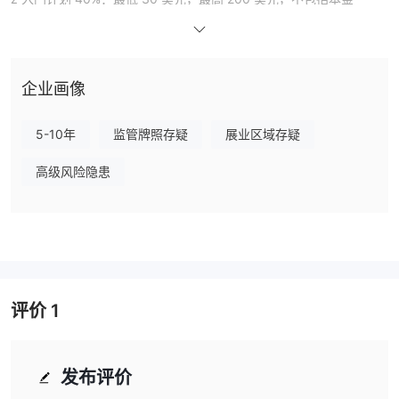
ž 黄金计划 60%：最低 201 美元，最高 500 美元，不包括本金
ž 钻石计划 80%：最低 $501，最高 $999，包本金
ž 保费计划 100%：最低 $1000，最高无限制，包括本金
企业画像
ž 外汇交易计划 500%：最低 500 美元，最高无限制，包括本金
交易平台
COINMAX 通过其在线平台“coinmax limited”为客户提供进入世界金
5-10年
监管牌照存疑
展业区域存疑
融市场的途径。
高级风险隐患
存取款
COINMAX 接受比特币 (BTC) 作为支付方式。最低提款额为 42 美
元，没有任何隐藏费用。
客户支持
如果客户有任何问题或疑虑，请发送电子邮件至 admin@
COINMAX-FX.LTD咨询。
评价
1
发布评价