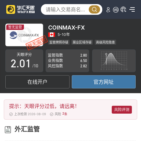
COINMAX-FX
暂无监管
0
5-10年
监管牌照存疑
展业区域存疑
高级风险隐患
1
0
天眼评分
监管指数
2.80
2
.
0
1
业务指数
6.50
/10
风控指数
2.82
3
1
2
在线开户
官方网址
4
2
3
5
3
4
提示：天眼评分过低，请远离！
6
4
5
风险评测
2
上次检测 2026-08-09
风险
条
7
5
6
外汇监管
8
6
7