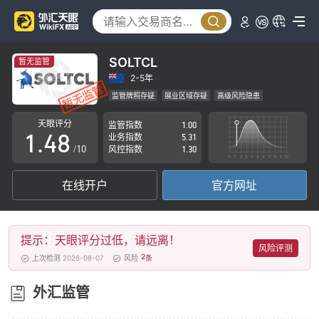
3
0
4
1
5
SOLTCL
暂无监管
2
6
2-5年
监管牌照存疑
展业区域存疑
高级风险隐患
0
3
7
天眼评分
监管指数
1.00
1
.
4
8
业务指数
5.31
/10
风控指数
1.30
2
5
9
在线开户
官方网址
3
6
4
7
提示：天眼评分过低，请远离！
5
8
风险评测
2
上次检测 2026-08-07
风险
条
6
9
外汇监管
7