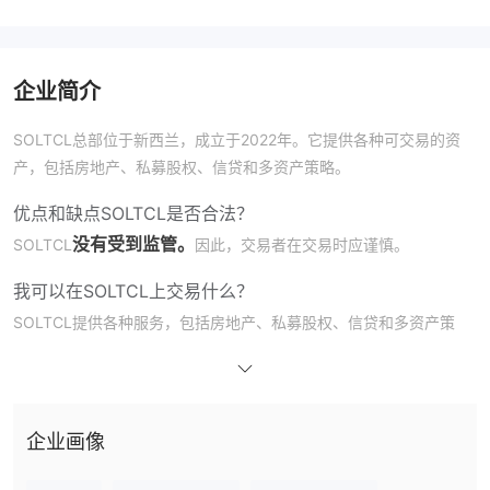
企业简介
SOLTCL总部位于新西兰，成立于2022年。它提供各种可交易的资
产，包括房地产、私募股权、信贷和多资产策略。
优点和缺点
SOLTCL是否合法？
没有受到监管。
SOLTCL
因此，交易者在交易时应谨慎。
我可以在SOLTCL上交易什么？
SOLTCL提供各种服务，包括房地产、私募股权、信贷和多资产策
略。
房地产投资：
包括办公楼、零售空间、多户住宅、物流设施、酒店
场所和学生住房等领域。
房地产私募股权：
投资包括直接收购物业、投资组合和房地产公
企业画像
司。
房地产信贷：
提供抵押贷款、夹层贷款、优先股权和商业抵押支持