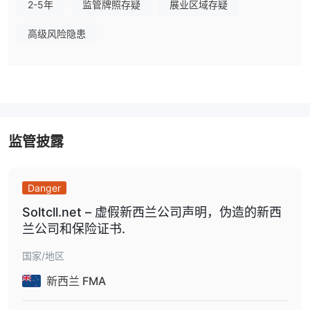
2-5年
监管牌照存疑
展业区域存疑
证券等产品。
多资产基金：
包括股票、固定收益和另类资产。
高级风险隐患
财务规划服务：
提供投资策略、人寿保险、残疾保险、应急基金和
长期护理规划等财务规划。
投资计划
SOLTCL提供5种分层投资计划。
Solana Amateurs计划
起始金额为30美元，上限为699美元。公
监管披露
司承诺在此期间内获得15%的回报。
如果您想获得更高的回报，您需要存入700-2999美元，以在36小
Business Plan
时内获得30%的回报，使用
存入3000-6999美
Danger
Multi Assets Plan
元，以在3天内获得45%的回报，使用
存入
Soltcll.net – 虚假新西兰公司声明，伪造的新西
Top Solana
6700-14999美元，以在7天内获得80%的回报，使用
兰公司和保险证书.
Investors Plan
存入15000美元或更多，以在60天内获得120%的
Long Term Contract Plan
回报，使用
。
国家/地区
所有这些计划都提供24/7客户支持和4%-2%-1%的推荐佣金。
新西兰 FMA