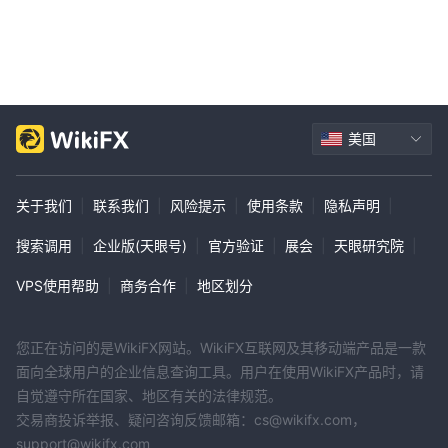
美国
关于我们
|
联系我们
|
风险提示
|
使用条款
|
隐私声明
|
搜索调用
|
企业版(天眼号)
|
官方验证
|
展会
|
天眼研究院
|
VPS使用帮助
|
商务合作
|
地区划分
您正在访问的是WikiFX网站。WikiFX互联网及其移动端产品是一款
面向全球用户的企业信息查询工具。用户在使用WikiFX产品时，请
自觉遵守所在国家、地区有关的法律规范。
交易商投诉举报、疑问咨询反馈邮箱：cs@wikifx.com，
support@wikifx.com