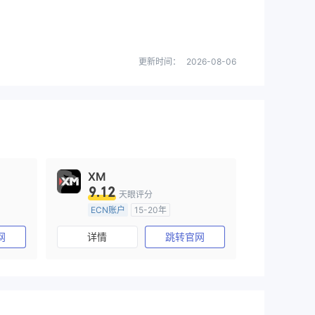
更新时间：
2026-08-06
XM
9.12
天眼评分
ECN账户
15-20年
)
澳大利亚监管
全牌照 (MM)
网
详情
跳转官网
主标MT4