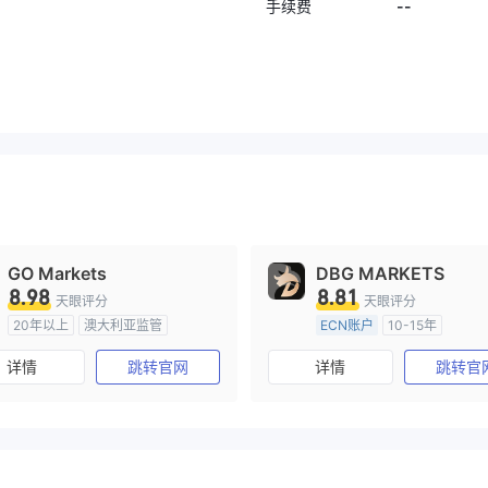
--
手续费
GO Markets
DBG MARKETS
8.98
8.81
天眼评分
天眼评分
20年以上
澳大利亚监管
ECN账户
10-15年
全牌照 (MM)
cTrader
澳大利亚监管
全牌照 (MM
详情
跳转官网
详情
跳转官
主标MT4