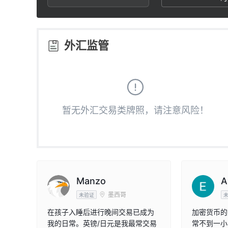
3
1
7
4
2
8
外汇监管
5
3
9
6
4
暂无外汇交易类牌照，请注意风险！
7
5
8
6
9
7
Manzo
A
墨西哥
未验证
8
在孩子入睡后进行晚间交易已成为
加密货币的
我的日常。英镑/日元是我最常交易
常不到一小