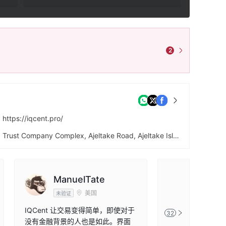
2
https://iqcent.pro/
Trust Company Complex, Ajeltake Road, Ajeltake Island, Majuro, Marshall Islands MH96960
https://x.com/iqcentcom
ManuelTate
DanielM
美国
未验证
未验证
IQCent 让交易变得简单，即使对于
没想到会这么喜欢
32
没有金融背景的人也是如此。界面
台让我轻松入门。