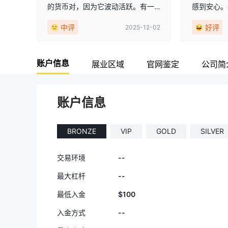
的货币对，因为它波动活跃。有一
感到安心。
9
次误点了买入而非卖出，但立即平
中评
好评
2025-12-02
仓并不成问题。
账户信息
展业区域
官网鉴定
公司简
账户信息
BRONZE
VIP
GOLD
SILVER
--
交易环境
--
最大杠杆
$100
最低入金
--
入金方式