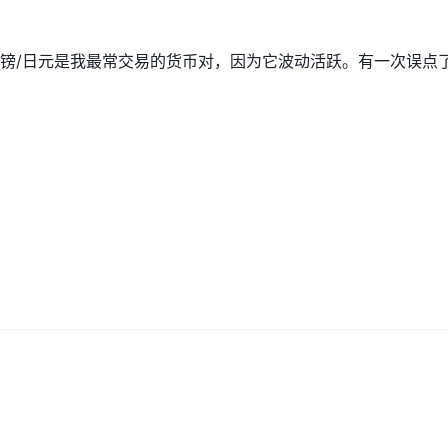
，交易者有充足的机会创建一个根据他们的财务目标和交易偏好量身定制
镑/日元是我最常交易的货币对，因为它波动活跃。有一次误点
要、次要和异国货币对的汇率变动进行投机。
币的交易机会，为货币交易提供更多选择。
个股市或特定行业的表现进行投机。
银）、能源（原油、天然气）和农产品（玉米、小麦），提供多样化商品市场
oin、Ethereum和Litecoin，以及众多的altcoins，使交易者能够
50美元
只需
的小额初始资金开设账户，或者投资更多以享受更多功能和更
黄金、VIP或更高级别
个人经理的服务。
的用户，可以享受
:500的杠杆，交易者可以将其交易头寸放大至其初始投资金额的500倍，
杠杆在行业中被认为是非常高、有风险且具有竞争力的。