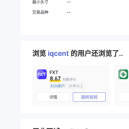
--
最小头寸
--
交易品种
浏览
iqcent
的用户还浏览了..
FXT
8.67
天眼评分
ECN账户
20年以上
澳大利亚监管
全牌照 (MM)
详情
跳转官网
主标MT4