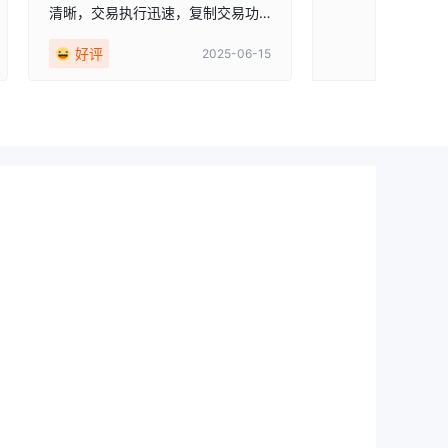
清晰，交易执行迅速，复制交易功
么？快速提款——
能帮助我了解不同策略，而不必承
我可以快速取出我
好评
好评
2025-06-15
担巨大风险。
帮助我建立了策略
经成为了完全的图
锦上添花。如果你
定，不妨试试这个