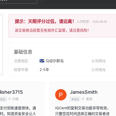
提示：天眼评分过低，请远离！
上次检测 :
2026-08-06
该交易商当前暂无有效外汇监管，请注意风险！
基础信息
注册地区
马绍尔群岛
公司网址
经营年限
2-5年
公司地址
公司全称
Wave Makers LTD
X
lisher3715
JamesSmith
印度
美国
未验证
未验证
支付到账速度很快，通
IQCent的复制交易功能非常有效，
时。知道资金安全让人
只要您花时间选择正确的交易者进