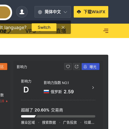
简体中文
下载WikiFX
lt language?
Switch
VPS
直播
对比
影响力
曝光
联系方式
影响力
htt
影响力指数 NO.1
D
Trust
2.59
俄罗斯
指数
Road,
.18
hall 
超越了
20.60%
交易商
展业区域
搜索数据
广告投放
社媒指数