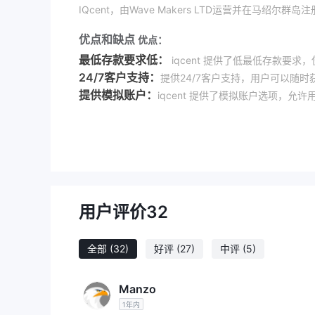
IQcent，由Wave Makers LTD运营并在马
优点和缺点
优点：
最低存款要求低：
iqcent 提供了低最低存款要
24/7客户支持：
提供24/7客户支持，用户可以随
提供模拟账户：
iqcent 提供了模拟账户选项，
高杠杆：
iqcent 提供高达1:500的杠杆，为交
无维护费或注册费：
iqcent 不收取维护费或注
缺点：
无监管：
一个显著的缺点是，iqcent在没有监管
人通常提供的投资者保护措施的好处。
用户评价
32
iqcent是安全的吗？
监管情况：
没有受到任何监管的约束
iqcent目前
全部
(32)
好评
(27)
中评
(5)
许可证。缺乏这种监督引发了对该公司是否遵守金融标
用户反馈：
用户应该查看其他客户的评论和反馈，以
Manzo
安全措施：
到目前为止，我们还没有找到关于该经纪人的
1年内