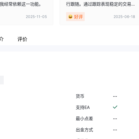
我经常依赖这一功能。
行跟随。通过跟踪表现稳定的交易
者，我曾经连续几周获得稳定的结
好评
2025-11-05
2025-06-18
果。平台本身易于使用，移动版本
在我没有使用笔记本电脑时也能正
常运行。如果您是新手，绝对值得
探索。
介
评价
--
货币
支持EA
--
最小点差
--
出金方式