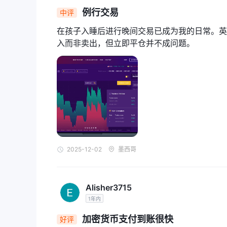
市场工具
例行交易
中评
超过100种
在iqcent中，有
交易资产可供交易者选择
在孩子入睡后进行晚间交易已成为我的日常。英
元化投资组合：
入而非卖出，但立即平仓并不成问题。
外汇：
交易者可以访问各种货币对，使他们能够对主
货币：
除了外汇交易外，iqcent还提供各种法定货
指数：
交易者可以交易热门股市指数，从而可以对整
商品：
iqcent允许交易者交易贵金属（黄金、白
资机会。
加密货币：
该平台提供多种加密货币的交易，包括流行的Bitc
快速增长的加密货币市场。
账户类型
2025-12-02
墨西哥
iqcent 提供多种账户类型给用户选择。用户可以选择
的交易条件。最低存款在下表中清楚列出。此外，对于
Alisher3715
杠杆
1年内
1:500的杠杆
iqcent 提供最高
进行交易。通过最高1
加密货币支付到账很快
好评
有可能增加其交易机会，同时也增加了风险敞口。这种