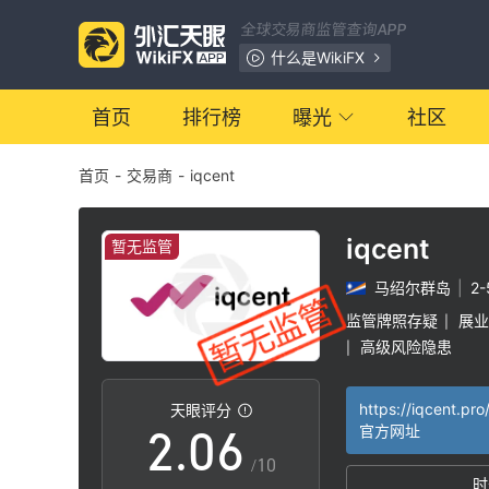
全球交易商监管查询APP
0
什么是WikiFX
1
首页
排行榜
曝光
社区
首页
-
交易商
-
iqcent
2
3
iqcent
暂无监管
马绍尔群岛
|
2
0
4
监管牌照存疑
展业
|
高级风险隐患
|
1
5
https://iqcent.pro
天眼评分
2
.
0
6
官方网址
/10
时