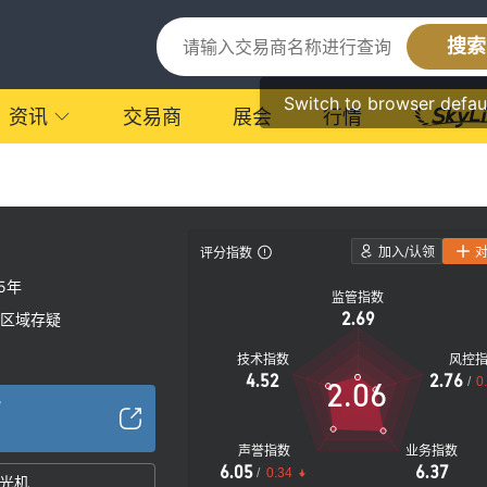
搜索
Switch to browser defau
资讯
交易商
展会
行情
加入/认领
评分指数
-5年
监管指数
2.69
区域存疑
技术指数
风控
4.52
2.76
/
0
2.06
/
声誉指数
业务指数
6.05
6.37
/
0.34
光机