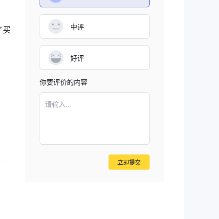
的多
中评
了买
好评
你要评价的内容
的投
请输入...
参与
好
立即提交
从而