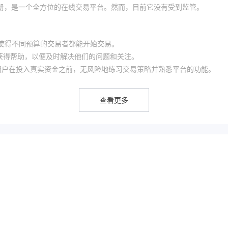
绍尔群岛注册，是一个全方位的在线交易平台。然而，目前它没有受到监管。
求，使得不同预算的交易者都能开始交易。
时获得帮助，以便及时解决他们的问题和关注。
允许用户在投入真实资金之前，无风险地练习交易策略并熟悉平台的功能。
易者提供了放大头寸和潜在增加利润的机会。
册费fees，确保用户在除了点差和任何适用佣金之外不会产生额外费用。
查看更多
的情况下运作。虽然这可能提供某些自由，但也意味着用户无法享受到受监管
，
这意味着它不受任何金融监管机构的监督，并且没有任何在金融市场运
准和规定的担忧，增加了投资者的风险。
获得对经纪人更全面的了解，或者在信誉良好的网站和论坛上寻找评论。
security措施的任何信息。