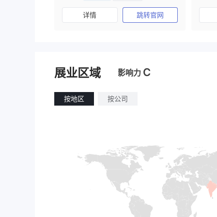
澳大利亚监管
全牌照 (MM)
详情
跳转官网
主标MT4
C
展业区域
影响力
按地区
按公司