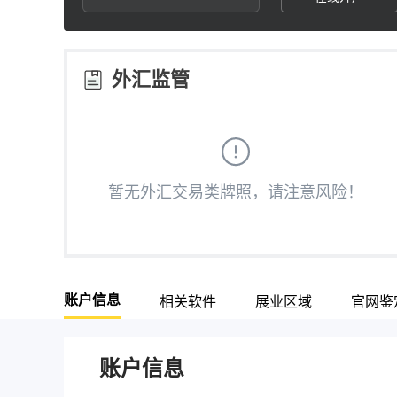
3
2
2
4
3
3
外汇监管
5
4
4
6
5
5
暂无外汇交易类牌照，请注意风险！
7
6
6
8
7
7
账户信息
相关软件
展业区域
官网鉴
9
8
8
9
9
账户信息