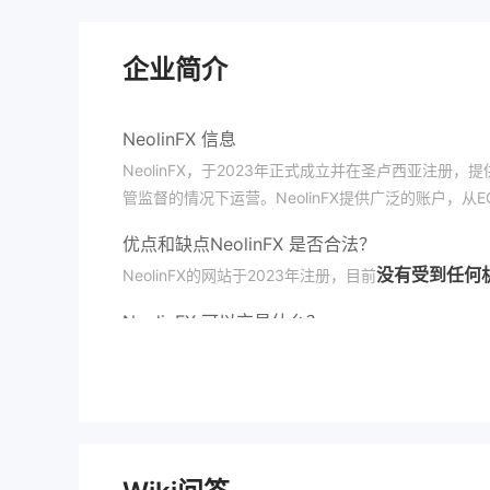
企业简介
NeolinFX 信息
NeolinFX，于2023年正式成立并在圣卢西亚注册
管监督的情况下运营。NeolinFX提供广泛的账户，
优点和缺点
NeolinFX 是否合法？
没有受到任何
NeolinFX的网站于2023年注册，目前
NeolinFX 可以交易什么？
NeolinFX提供外汇、股票指数、商品和加密货币等四
外汇：涉及购买和销售货币对，如EUR/USD（欧元对
性，是活跃交易者的热门选择。
商品：您可以交易原物料合约，如石油、黄金、白银、
商品价格受供需、全球事件和天气模式等因素的影响。
股票：您可以买卖个别公司的所有权股份，如苹果、谷