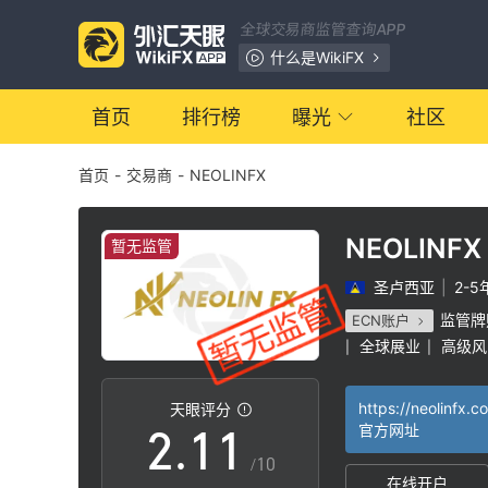
全球交易商监管查询APP
什么是WikiFX
首页
排行榜
曝光
社区
首页
-
交易商
-
NEOLINFX
NEOLINFX
暂无监管
圣卢西亚
|
2-5
0
监管牌
ECN账户
全球展业
高级风
|
|
1
0
0
https://neolinfx.c
天眼评分
2
.
1
1
官方网址
/10
在线开户