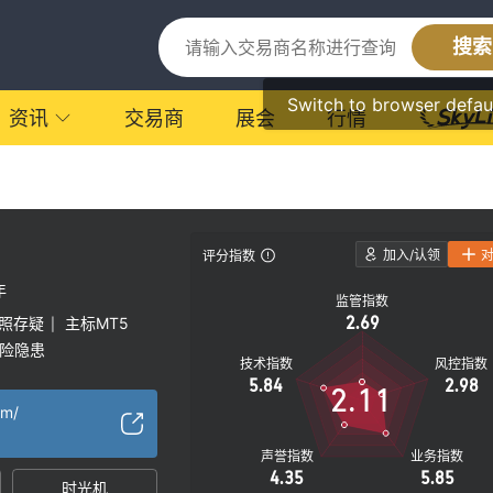
搜索
Switch to browser defau
资讯
交易商
展会
行情
加入/认领
评分指数
年
监管指数
2.69
照存疑
主标MT5
|
险隐患
技术指数
风控指数
5.84
2.98
2.11
om/
声誉指数
业务指数
4.35
5.85
时光机