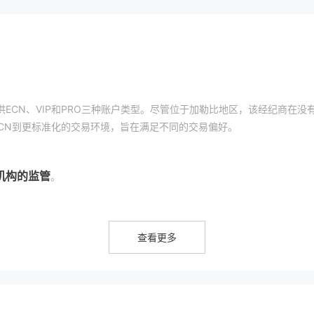
，提供ECN、VIP和PRO三种账户类型。尽管位于加勒比地区，该经纪商在没
从ECN到更标准化的交易环境，旨在满足不同的交易偏好。
机构的监管
。
类资产。
查看更多
美元）、USD/JPY（美元对日元）等。外汇具有高流动性和24小时可访问
天然气等。
歌或亚马逊。股票价格由公司业绩、市场情绪和整体经济状况决定。