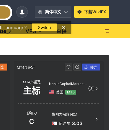
简体中文
下载WikiFX
lt language?
Switch
VPS
直播
对比
MT4/5鉴定
曝光
MT4/5鉴定
MT4/5鉴定
NeolinCapitalMarket-S
主标
3
erver
美国
MT5
服务器
影响力
影响力指数 NO.1
NeolinC
C
3.03
尼泊尔
服务器