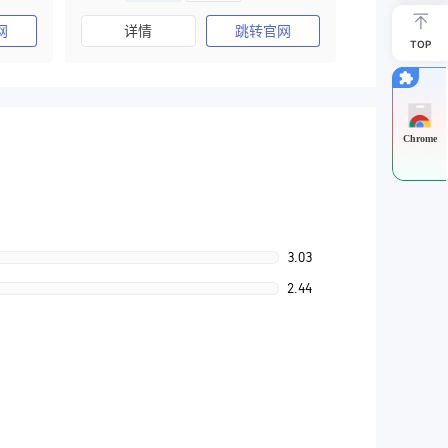
澳大利亚监管
全牌照 (MM)
网
详情
跳转官网
主标MT4
TOP
Chrome
3.03
2.44