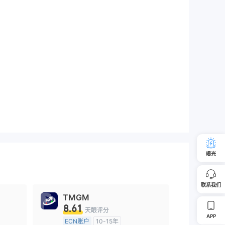
曝光
联系我们
TMGM
8.61
天眼评分
APP
ECN账户
10-15年