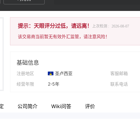
提示：天眼评分过低，请远离！
上次检测 :
2026-08-07
该交易商当前暂无有效外汇监管，请注意风险！
基础信息
注册地区
圣卢西亚
客服邮箱
经营年限
2-5年
联系电话
公司全称
Neolin Capital Market Ltd.
公司网址
定
公司简介
Wiki问答
评价