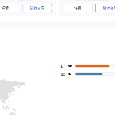
澳大利亚监管
全牌照 (MM)
全牌照 (MM)
主标MT4
详情
跳转官网
详情
跳转官
主标MT4
NP
IN