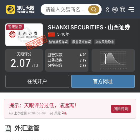
2
3
4
SHANXI SECURITIES · 山西证券
暂无监管
0
5
5-10年
监管牌照存疑
展业区域存疑
高级风险隐患
1
6
天眼评分
监管指数
4.70
2
.
0
7
业务指数
7.19
/10
风控指数
2.88
3
1
8
在线开户
官方网址
4
2
9
5
3
提示：天眼评分过低，请远离！
6
4
风险评测
2
上次检测 2026-08-09
风险
条
7
5
外汇监管
8
6