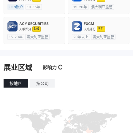
ECN账户
10-15年
15-20年
澳大利亚监管
澳大利亚监管
全牌照 (MM)
全牌照 (MM)
自研
主标MT4
ACY SECURITIES
FXCM
8.62
9.41
天眼评分
天眼评分
15-20年
澳大利亚监管
20年以上
澳大利亚监管
全牌照 (MM)
主标MT4
全牌照 (MM)
主标MT4
C
展业区域
影响力
按地区
按公司