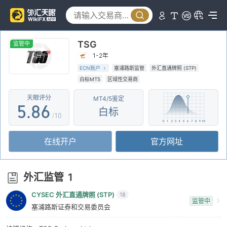
0
3
1
1
4
2
TSG
2
5
3
监管中
1-2年
3
6
4
ECN账户
塞浦路斯监管
外汇直通牌照 (STP)
白标MT5
区域性交易商
4
7
5
天眼评分
MT4/5鉴定
5
.
8
6
白标
/10
6
9
7
在线开户
官方网址
7
8
8
9
外汇监管
1
9
CYSEC 外汇直通牌照 (STP)
18
监管中
塞浦路斯证券和交易委员会