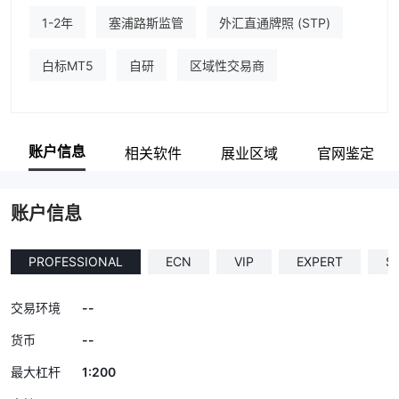
1-2年
塞浦路斯监管
外汇直通牌照 (STP)
白标MT5
自研
区域性交易商
账户信息
相关软件
展业区域
官网鉴定
账户信息
PROFESSIONAL
ECN
VIP
EXPERT
S
--
交易环境
--
货币
1:200
最大杠杆