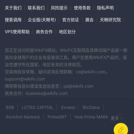
关于我们
|
联系我们
|
风险提示
|
使用条款
|
隐私声明
|
搜索调用
|
企业版(天眼号)
|
官方验证
|
展会
|
天眼研究院
|
VPS使用帮助
|
商务合作
|
地区划分
您正在访问的是WikiFX网站。WikiFX互联网及其移动端产品是一款
面向全球用户的企业信息查询工具。用户在使用WikiFX产品时，请
自觉遵守所在国家、地区有关的法律规范。
交易商投诉举报、疑问咨询反馈邮箱：cs@wikifx.com，
support@wikifx.com
牌照等信息纠错请发送信息至：qa@wikifx.com
商务合作：business@wikifx.com
BXB
LOTAS CAPITAL
Exness
BtcDana
Rockfort Markets
PrimeXBT
Hola Prime MARKETS
更多
squaredfinancial
StocksPoolFx
AM Markets