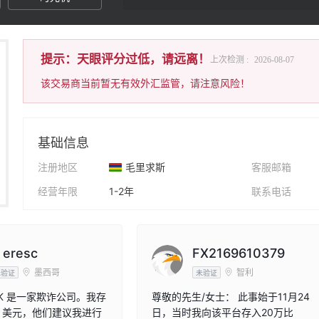
提示：天眼评分过低，请远离！
上次检测 :
2026-08-07
该交易商当前暂无有效外汇监管，请注意风险！
基础信息
注册地区
毛里求斯
客服邮箱
经营年限
1-2年
联系电话
公司全称
Evostock Ltd
公司网址
 eresc
FX2169610379
墨西哥
智利
未验证
未验证
CK 是一家欺诈公司。我存
尊敬的先生/女士： 此事始于11月24
00 美元，他们建议我进行
日，当时我向该平台存入20万比