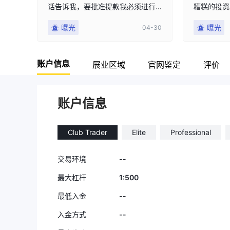
话告诉我，要批准提款我必须进行
糟糕的投资
极其大额的投资，而我一直拒绝这
他们从未将
曝光
曝光
04-30
样做。
只是一直打
们更换了我
贼，因为他
账户信息
润。
展业区域
官网鉴定
评价
账户信息
Club Trader
Elite
Professional
--
交易环境
1:500
最大杠杆
--
最低入金
--
入金方式