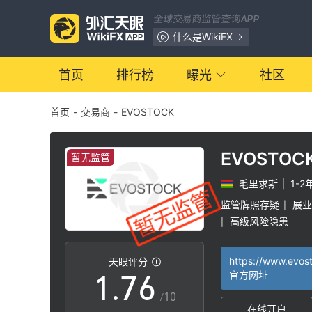
0
全球交易商监管查询APP
1
0
什么是WikiFX
2
1
首页
排行榜
曝光
社区
首页
-
交易商
-
EVOSTOCK
3
2
4
3
EVOSTOC
暂无监管
毛里求斯
|
1-2
5
4
监管牌照存疑
展业
|
高级风险隐患
|
0
6
5
https://www.evos
天眼评分
1
.
7
6
官方网址
/10
在线开户