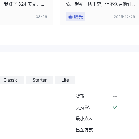
。我赚了 824 美元，但
索。起初一切正常，但不久后他们
其存入我的账户。他们
便开始施压要求我追加资金，承诺
曝光
03-26
2025-12-29
电话让我继续存款。他
提供奖金和更高收益潜力。我累计
的顾问三次。他们是窃
存入约100万比索。 平台曾向我发
们窃取了我的本金和利
放两笔小额退款：一笔14美元，另
一笔100美元。此后他们基本让我自
主交易，因为获得我的存款后沟通
就变得不频繁。我成功累积了4,76
2.21美元的利润。 当我尝试提取2,0
00美元时，请求因缺乏居住证明文
件被拒。待我提交包括此前存款所
用文件在内的全部所需材料后，一
Classic
Starter
Lite
位客户经理联系了我。 他坚持要我
追加投资，声称这是抵消其他亏损
--
货币
头寸的必要措施。我本不愿意，但
他极其执着，并向我保证会成功，
支持EA
说他们“清楚自己在做什么”。 在我
--
最小点差
还没意识到发生了什么之前，我所
有的交易都已转为亏损，导致损失
--
出金方式
达到约80万美元。