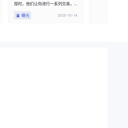
现时，他们让你进行一系列交易，
利用周末操纵平台和资金流动，掏
曝光
2025-10-14
空你的积蓄或收益。他们窃取你的
存款，却告诉你这是市场波动。他
们在玩弄人们。