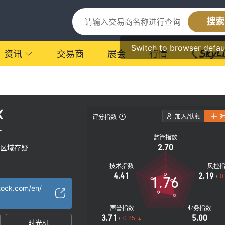
搜索
Switch to browser defau
资讯
交易商
展会
行情
K
加入/认领
评分指数
年
监管指数
2.70
区域存疑
技术指数
风控
4.41
2.19
/
0
1.76
tock.com/en/
声誉指数
业务指数
3.71
5.00
/
0.25
时光机