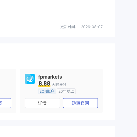
更新时间：
2026-08-07
fpmarkets
8.88
天眼评分
ECN账户
20年以上
澳大利亚监管
全牌照 (MM)
网
详情
跳转官网
主标MT4