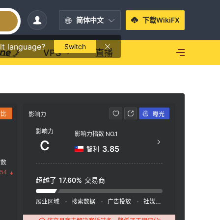
简体中文
下载WikiFX
lt language?
Switch
VPS
直播
对比
影响力
曝光
联系方式
影响力
影响力指数 NO.1
+5
C
3.85
智利
htt
指数
offic
.54
on, R
超越了
17.60%
交易商
2201,
展业区域
搜索数据
广告投放
社媒指数