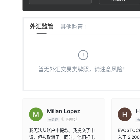
2
8
7
3
9
8
外汇监管
其他监管 1
4
9
5
暂无外汇交易类牌照，请注意风险！
6
7
8
Millan Lopez
H
阿根廷
未验证
9
我无法从账户中提款。我提交了申
EVOSTO
请，但被取消了。同时，他们打电
入了 2,2