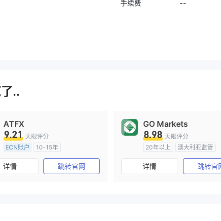
--
手续费
..
ATFX
GO Markets
9.21
8.98
天眼评分
天眼评分
ECN账户
10-15年
20年以上
澳大利亚监管
澳大利亚监管
全牌照 (MM)
全牌照 (MM)
cTrader
详情
跳转官网
详情
跳转官
主标MT4