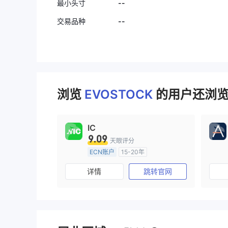
--
最小头寸
--
交易品种
浏览
EVOSTOCK
的用户还浏览了
IC
9.09
天眼评分
ECN账户
15-20年
澳大利亚监管
全牌照 (MM)
详情
跳转官网
主标MT4