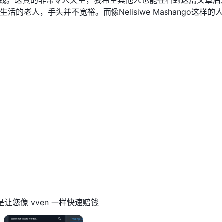
到钱。这真的非常令人失望，我希望其他人也能在看到这篇文章后
 Ubuntu Invest允许交易指数、股票衍生品以及石油、黄金和白银
老人，手头并不宽裕。而像Nelisiwe Mashango这样的
谨慎行事，进行研究并考虑自己的投资目标和风险承受能力。通过及时了
心碎。谢谢。
场。
untu prime、ubuntu premium 和 ubuntu black。
为刚开始交易生涯的初学者而设计。它提供外汇、大宗商品和衍生品的交易。凭借
手提供了简单易用的服务。
增加财富、计划退休、赚取额外收入或设立假期基金的专业人士。它提供所有交易
以及 WhatsApp 支持。它还提供在线培训、网络研讨会访问权限和客
buntu Premium 帐户专为寻求增加财富、计划退休或赚取额外收入的专业人士
问交易工具、市场分析、超低点差、即时存款和取款以及 WhatsApp 支持。此
指导计划。
的专属帐户类型。它提供经纪公司提供的所有功能和好处。它包括在首席执行官主
buntu Diamond 软件包的更多信息可以通过联系该公司获得。所有账户类型
让您像 vven 一样快速赔钱