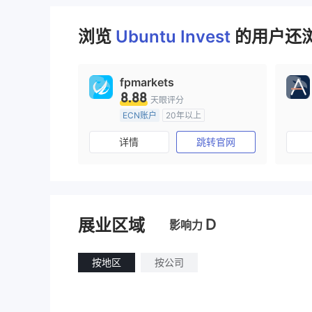
又让我再支付700兰特，说这样才能
拿到钱。这真的非常令人失望，我
浏览
Ubuntu Invest
的用户还浏
希望其他人也能在看到这篇文章后
避免像我一样受到伤害。我只是一
个靠政府养老金生活的老人，手头
fpmarkets
并不宽裕。而像Nelisiwe Mashang
8.88
o这样的人，却愿意从别人身上榨干
天眼评分
最后一分钱。这真是让人心碎。谢
ECN账户
20年以上
谢。
澳大利亚监管
全牌照 (MM)
详情
跳转官网
主标MT4
D
展业区域
影响力
按地区
按公司