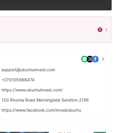
3
support@ubuntuinvest.com
+270105968474
https://www.ubuntuinvest.com/
150 Rivonia Road Morningside Sandton 2196
https://www.facebook.com/investubuntu