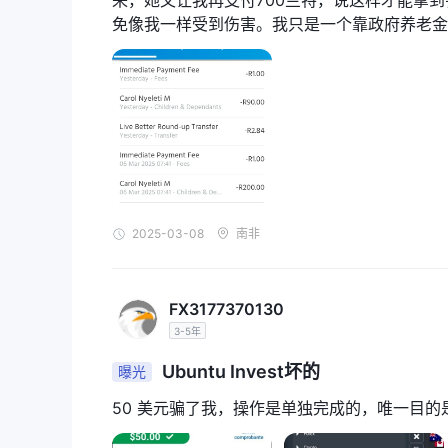
来，她又让我再支付700兰特，说这样才能拿
上访问安全交易平台来进行外汇交易并利用货币走势。此外，
免像我一样受到伤害。我只是一个靠政府养老金生活的
大宗商品。然而，交易者在做出任何交易决定之前需要
却愿意从别人身上榨干最后一分钱。这真是让人
情况并实施风险管理策略，交易者可以更有效地驾驭市
账户类型
Ubuntu Invest提供四种类型的交易账户：ubuntu lite、ub
Ubuntu精简版
：Ubuntu Lite 交易账户专
点差、1:500 杠杆以及即时存款和取款，它为交易新
免费 Prime
：Ubuntu Prime 帐户适合希望
2025-03-08
南非
具、内部交易员的市场分析、超低点差、即时存款和取款
理。
Ubuntu 高级版
：与 Ubuntu Prime 类似，U
FX3177370130
计。它提供 Ubuntu Prime 的所有功能，包括访
3-5年
它还提供在线培训、网络研讨会访问权限、客户经理和
免费黑色
：Ubuntu Black 帐户是精英客户
Ubuntu Invest坏的
曝光
活动中建立联系的机会。有关 Ubuntu Black 和 U
50 美元骗了我，操作是单独完成的，唯一目的是
查询伊斯兰教法账户。