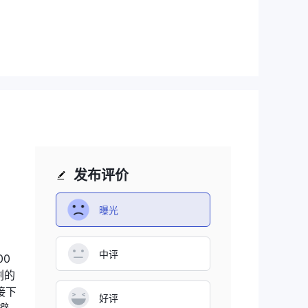
对该
平
以较
能
发布评价
并
曝光
，
中评
00
剩的
接下
好评
设备