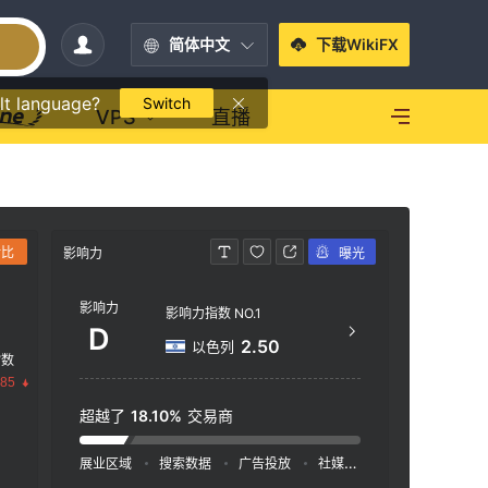
简体中文
下载WikiFX
lt language?
Switch
VPS
直播
对比
影响力
曝光
联系方式
影响力
+27
影响力指数 NO.1
D
htt
2.50
以色列
指数
150 
.85
ndt
超越了
18.10%
交易商
展业区域
搜索数据
广告投放
社媒指数