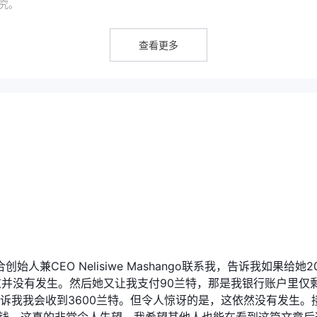
研究。
查看更多
有有效的法规。所声称的南非fsca监管（许可证号：51420）疑似克隆，引发
ntu Invest。
和保护。受监管的经纪商通常需要遵守某些标准和准则，这有助于确保公
构通常会在出现任何问题或不当行为时提供争议解决和投资者赔偿机制。
杆选项、紧密的点差以及即时存款和取款。交易者可以通过快速进入和退出交易、
益于这些功能。此外， Ubuntu Invest提供复制其他盈利交易者的
的可访问交易。这些方面可以帮助交易者增强交易策略，扩大市场机会，
况被提及为不受监管或涉嫌具有可疑的克隆监管状况，引发了对该公司合法性的担
可能被视为缺点。交易者在进行交易活动之前应谨慎行事，进行充分研究
人兼CEO Nelisiwe Mashango联系我，告诉我如果给她2
这并没有发生。然后她又让我支付90兰特，那是我银行账户里仅
诉我我会收到3600兰特。但令人惊讶的是，这依然没有发生。
、指数、股票和商品，为交易者提供参与不同金融市场的机会。交易者可以在各种