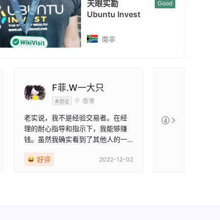
天眼实勘
Good
Ubuntu Invest
南非
F菲.W一大只
香港
未验证
老实说，我不是经验交易者。在经
4
理的耐心指导和指示下，我能够赚
钱。虽然我确实看到了其他人的一
些“骗局”评论......但以我个人的经
好评
2022-12-02
验，我对这个经纪人非常满意。