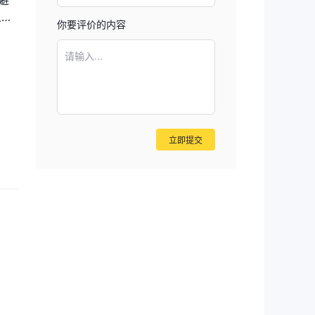
避
等
人，
你要评价的内容
解
请输入...
超低
立即提交
工
户经
而设
外，
办的
均可