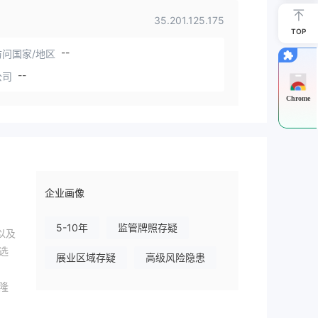
35.201.125.175
TOP
--
问国家/地区
--
公司
Chrome
企业画像
5-10年
监管牌照存疑
以及
选
展业区域存疑
高级风险隐患
隆