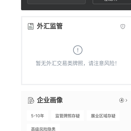
2
9
2
3
3
外汇监管
4
4
5
5
暂无外汇交易类牌照，请注意风险！
6
6
7
7
企业画像
4
8
8
5-10年
监管牌照存疑
展业区域存疑
9
9
高级风险隐患