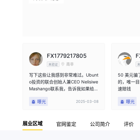
FX1779217805
F
南非
未验证
写下这些让我感到非常难过。Ubunt
50 美元
o投资的联合创始人兼CEO Nelisiwe
的，唯一目的
Mashango联系我，告诉我如果给她
速赔钱
200兰特，我将在3小时内得到360
曝光
曝光
2025-03-08
0兰特。然而，这并没有发生。然后
她又让我支付90兰特，那是我银行
账户里仅剩的钱，我还给她提供了
展业区域
银行账户的截图，她仍然告诉我我
官网鉴定
公司简介
评价
会收到3600兰特。但令人惊讶的
是，这依然没有发生。接下来，她