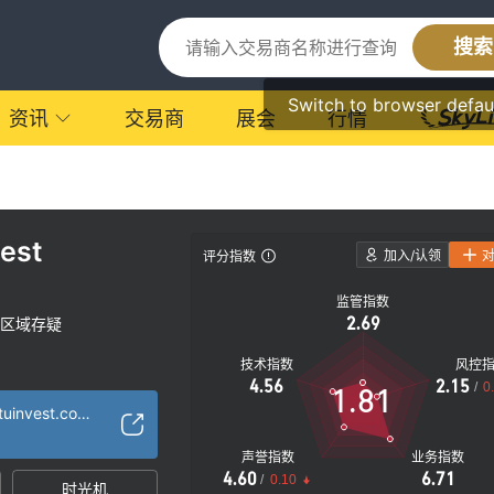
搜索
Switch to browser defau
资讯
交易商
展会
行情
est
加入/认领
评分指数
监管指数
2.69
区域存疑
技术指数
风控
4.56
2.15
/
0
1.81
https://www.ubuntuinvest.com/
声誉指数
业务指数
4.60
6.71
/
0.10
时光机