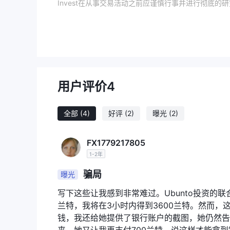
Invest在从事交易活动之前应谨慎行事并进行彻底的
Ubuntu 是合法的还是骗局？
根据所提供的信息，看来 Ubuntu Invest目前没
公司合法性的担忧。因此，建议交易者在交易时谨慎行事 Ubu
适当的监管很重要，因为它为交易者提供了一定的好处
的交易实践、透明度和客户资金的安全。此外，监管机
用户评价
4
优点和缺点
全部
(4)
好评
(2)
曝光
(2)
Ubuntu Invest提供即时订单执行、灵活的杠
小的资金控制较大的头寸、降低交易成本并及时获取资金来受
力、免费的交易教育资源、广泛的交易工具以及跨设备
FX1779217805
方便地与市场保持联系。
1-2年
然而，值得注意的是 Ubuntu Invest其监管状
骗局
曝光
忧。缺乏透明度以及有关交易条件和费用的信息有限也
并仔细评估所涉及的风险 Ubuntu Invest。
写下这些让我感到非常难过。Ubunto投资的联合创始
兰特，我将在3小时内得到3600兰特。然而，
市场工具
钱，我还给她提供了银行账户的截图，她仍然告
Ubuntu Invest提供多种市场工具，包括外汇