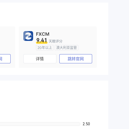
FXCM
9.41
天眼评分
20年以上
澳大利亚监管
)
全牌照 (MM)
主标MT4
网
详情
跳转官网
2.50