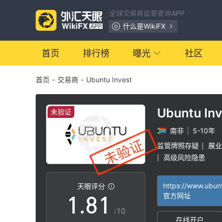
1
全球交易商监管查询APP
2
什么是WikiFX
3
首页
排行榜
曝光
社区
首页
-
交易商
-
Ubuntu Invest
4
5
Ubuntu Inv
未验证
南非
|
5-10年
6
监管牌照存疑
展业
|
高级风险隐患
|
0
7
0
天眼评分
1
.
8
1
官方网址
/10
在线开户