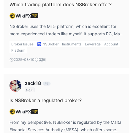
Which trading platform does NSBroker offer?
WikiFX
回答
NSBroker uses the MT5 platform, which is excellent for
more experienced traders like myself. It supports PC, Mac,
web, and mobile devices, which means I can trade on the
Broker Issues
NSBroker
Instruments
Leverage
Account
go. However, I noticed that MT4 isn’t available, which
Platform
might be an issue if I prefer using that platform.
2025-08-10
美国
zack18
1-2年
Is NSBroker a regulated broker?
WikiFX
回答
From my perspective, NSBroker is regulated by the Malta
Financial Services Authority (MFSA), which offers some