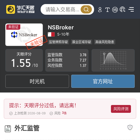
0
0
1
1
2
2
NSBroker
未验证
3
3
5-10年
监管牌照存疑
展业区域存疑
高级风险隐患
0
4
4
天眼评分
监管指数
3.78
1
.
5
5
业务指数
7.27
/10
风控指数
1.37
2
6
6
时光机
官方网址
3
7
7
4
8
8
提示：天眼评分过低，请远离！
5
9
9
风险评测
3
上次检测 2026-08-09
风险
条
6
外汇监管
7