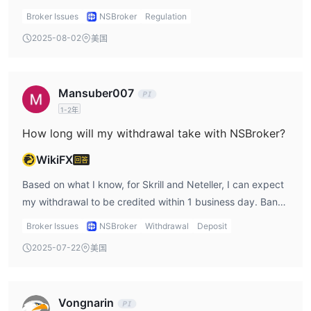
reassurance. However, its licenses from the FCA and AMF
Broker Issues
NSBroker
Regulation
are unverified, and that makes me a bit cautious. While the
2025-08-02
美国
MFSA regulation does provide a certain level of investor
protection, I’d definitely recommend further research
before trusting this broker fully, especially since the other
Mansuber007
licenses are unverified.
1-2年
How long will my withdrawal take with NSBroker?
WikiFX
回答
Based on what I know, for Skrill and Neteller, I can expect
my withdrawal to be credited within 1 business day. Bank
transfers, on the other hand, might take up to 2-3
Broker Issues
NSBroker
Withdrawal
Deposit
business days. I’m happy with the fast processing times
2025-07-22
美国
on Skrill and Neteller, but I’d avoid them for larger
withdrawals due to the 2.9% fee.
Vongnarin