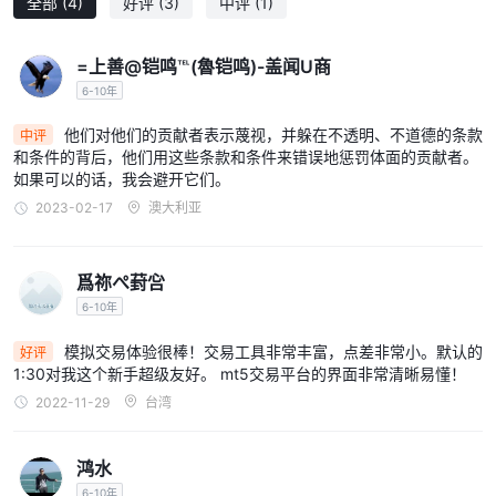
全部
(4)
好评
(3)
中评
(1)
=上善@铠鸣℡(魯铠鸣)-盖闻U商
6-10年
他们对他们的贡献者表示蔑视，并躲在不透明、不道德的条款
中评
和条件的背后，他们用这些条款和条件来错误地惩罚体面的贡献者。
如果可以的话，我会避开它们。
2023-02-17
澳大利亚
爲祢ぺ葑吢
6-10年
模拟交易体验很棒！交易工具非常丰富，点差非常小。默认的
好评
1:30对我这个新手超级友好。 mt5交易平台的界面非常清晰易懂！
2022-11-29
台湾
鸿水
6-10年