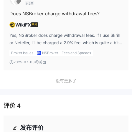
1-2年
Does NSBroker charge withdrawal fees?
WikiFX
回答
Yes, NSBroker does charge withdrawal fees. If I use Skrill
or Neteller, I’ll be charged a 2.9% fee, which is quite a bit
for me, especially on larger amounts. So, I’d definitely
Broker Issues
NSBroker
Fees and Spreads
consider this before choosing my preferred withdrawal
2025-07-03
美国
method.
没有更多了
评价
4
发布评价