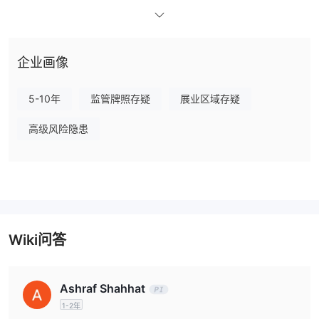
AMF许可证。但由于FCA许可证和AMF许可证目前的状态是可疑的
克隆，因此在马耳他只受MFSA监管。
我可以在NSBroker上交易什么？
企业画像
NSBroker为交易者提供交易货币、贵金属、指数、能源载体、加密
货币、股票和大宗商品的机会。
5-10年
监管牌照存疑
展业区域存疑
账户类型
高级风险隐患
很遗憾，NSBroker没有提供有关账户类型的任何信息。我们唯一知
模拟
道的是它提供真实账户和
账户账户。
交易平台
NSBroker的交易平台是MT5，支持PC、Mac、iPhone和Android设
备的交易者。
Wiki问答
存款和取款
NSBroker
不收取存款费用，但会收取取款费用。它支持4种支付方
Ashraf Shahhat
式，包括信用卡、银行转账、Skrill、Neteller。如果使用Skrill和
1-2年
Neteller进行取款，将收取2.9%的费用。