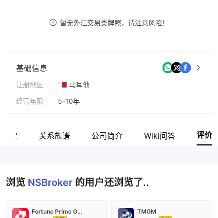
8
暂无外汇交易类牌照，请注意风险！
9
基础信息
注册地区
马耳他
经营年限
5-10年
公司全称
Alchemy Markets Ltd
评价
网鉴定
关系族谱
公司简介
Wiki问答
浏览
NSBroker
的用户还浏览了..
Fortune Prime Global
TMGM