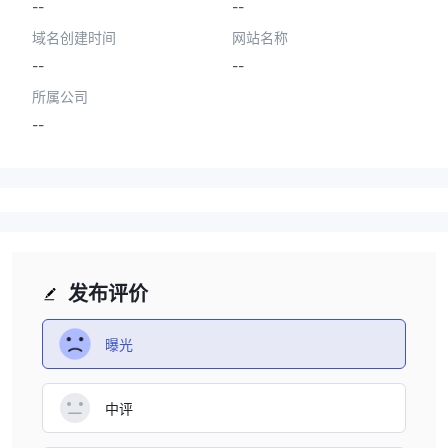
--
--
域名创建时间
网站名称
--
--
所属公司
--
发布评价
曝光
中评