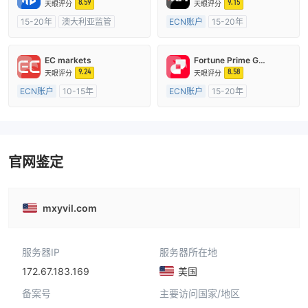
8.59
9.15
天眼评分
天眼评分
15-20年
澳大利亚监管
ECN账户
15-20年
全牌照 (MM)
自研
澳大利亚监管
全牌照 (MM)
主标MT4
EC markets
Fortune Prime Global
9.24
8.58
天眼评分
天眼评分
ECN账户
10-15年
ECN账户
15-20年
澳大利亚监管
全牌照 (MM)
澳大利亚监管
全牌照 (MM)
主标MT4
主标MT4
官网鉴定
mxyvil.com
服务器IP
服务器所在地
172.67.183.169
美国
备案号
主要访问国家/地区