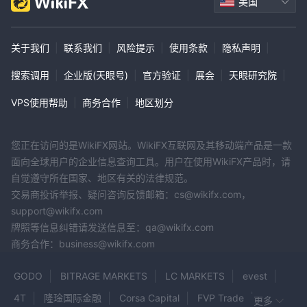
美国
关于我们
|
联系我们
|
风险提示
|
使用条款
|
隐私声明
|
搜索调用
|
企业版(天眼号)
|
官方验证
|
展会
|
天眼研究院
|
VPS使用帮助
|
商务合作
|
地区划分
您正在访问的是WikiFX网站。WikiFX互联网及其移动端产品是一款
面向全球用户的企业信息查询工具。用户在使用WikiFX产品时，请
自觉遵守所在国家、地区有关的法律规范。
交易商投诉举报、疑问咨询反馈邮箱：cs@wikifx.com，
support@wikifx.com
牌照等信息纠错请发送信息至：qa@wikifx.com
商务合作：business@wikifx.com
GODO
BITRAGE MARKETS
LC MARKETS
evest
4T
隆琻国际金融
Corsa Capital
FVP Trade
更多