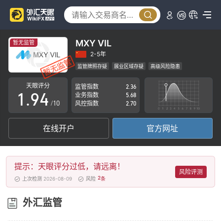
4
5
0
6
1
MXY VIL
暂无监管
7
2
2-5年
监管牌照存疑
展业区域存疑
高级风险隐患
0
8
3
天眼评分
监管指数
2.36
1
.
9
4
业务指数
5.68
/10
风控指数
2.70
2
5
在线开户
官方网址
3
6
4
7
提示：天眼评分过低，请远离！
5
8
风险评测
2
上次检测 2026-08-09
风险
条
6
9
外汇监管
7