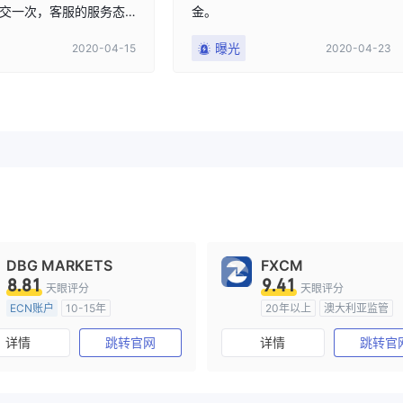
交一次，客服的服务态
金。
说有权拒绝服务。黑平
曝光
2020-04-15
2020-04-23
我本金。
DBG MARKETS
FXCM
8.81
9.41
天眼评分
天眼评分
ECN账户
10-15年
20年以上
澳大利亚监管
澳大利亚监管
全牌照 (MM)
全牌照 (MM)
主标MT4
详情
跳转官网
详情
跳转官
主标MT4