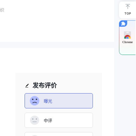
织
TOP
经
Chrome
使交
行适
面
发布评价
评
曝光
中评
标