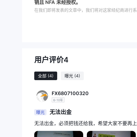
销且 NFA 未经授权。
在我们即将发表的文章中，我们将对这家经纪商进行系
良好的信息。如果这个主题引起您的兴趣，我们鼓励您
纪商的属性。
优点缺点
评估时 APTS，很明显，遗憾的是，专业人士名单是
另一方面，缺点是引人注目且令人担忧的。该经纪商
用户评价
4
平台内部
易者可能面临不受监管和不安全的环境。 A
有限的客户支持渠道
当的尽职调查，而
发送电子邮
全部
(4)
曝光
(4)
评论
强调与参与相关的风险 APTS，对于那些寻求
是 APTS安全还是骗局？
FX6807100320
当考虑像这样的经纪公司的安全时 APTS或任何其
6-10年
估经纪公司的可信度和安全性：
无法出金
曝光
监管视线：
持有已撤
APTS面临重大安全问题，因为
001278812）和 NFA（国家期货协会）牌照（编
无法出金，必须把钱还给我，希望大家不要再上
准的情况产生怀疑，给潜在交易者敲响了警钟。