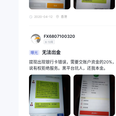
结论
2020-04-12
香港
APTS是一家位于圣文森特和格林纳丁斯的在线交易
在没有有效监管的情况
了。最值得注意的是，经纪人
使交易者面临安全风险和缺乏行业标准。
FX6807100320
令这些担忧雪上加霜的是，该经纪商的网站可访问性不
6-10年
质疑。此外，四份详细说明退出问题的报告的出现进一
为了追求透明度、合规性和强大的客户支持，建议潜在
无法出金
曝光
障的交易体验，同时保障投资和安心。
提现出现银行卡错误，需要交账户资金的20%
常见问题 (FAQ)
风险提示
说有权拒绝服务。黑平台坑人，还我本金。
网上交易涉及重大风险，您可能会损失所有投资资金。
审查中提供的信息可能会因公司服务和政策的不断更新
此外，生成此评论的日期也可能是需要考虑的重要因素
何行动之前，始终直接与公司核实更新信息。使用本评