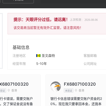
提示：天眼评分过低，请远离！
上次检测 :
2026-08-06
该交易商当前暂无有效外汇监管，请注意风险！
基础信息
注册地区
圣文森特
客服邮箱
经营年限
5-10年
公司网址
公司全称
APTS
X6807100320
FX6807100320
香港
香港
未验证
未验证
行卡错误，需要交账户
银行卡信息错误需要交账户资金的2
%，交了保证金说没有备
0%，现在我只要拿回本金，还我本