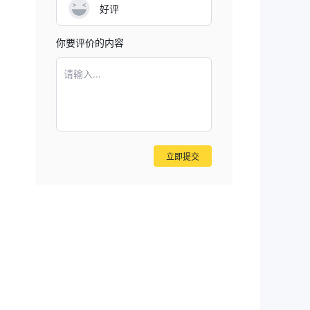
通
好评
投资
你要评价的内容
昂
请输入...
的潜
立即提交
极
战。