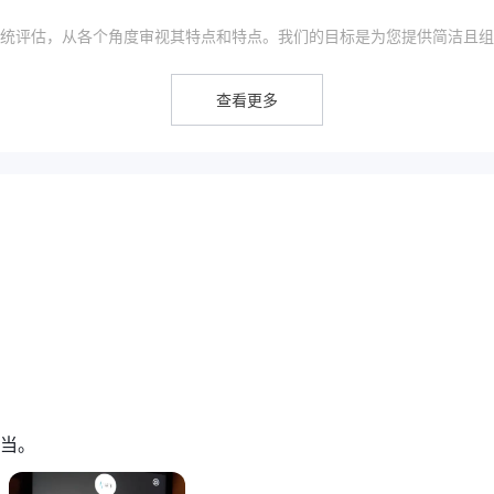
统评估，从各个角度审视其特点和特点。我们的目标是为您提供简洁且组
继续阅读。在分析结束时，我们将提供要点的简要总结，以便您立即了解
查看更多
没有发现明显的优势
空的，
。
ASIC 被撤销且 NFA 未经授权
的监管状况是一个重要的危险信号，
，
缺乏透明度
非功能性网站
加剧信任问题。此外，
阻碍潜在投资者进
来自客户的负
件只会对经纪商协助其用户的承诺提出疑问。此外，存在
安全且信誉良好的交易平台的人来说，这是一个非常值得怀疑的选择。
他平台，进行彻底研究并考虑各种因素非常重要。您可以采取以下一些步骤来
销的 ASIC（澳大利亚证券和投资委员会）牌照（编号为
号为 0527825）。
这些监管问题让人对该平台的合法性和遵守行业
当。