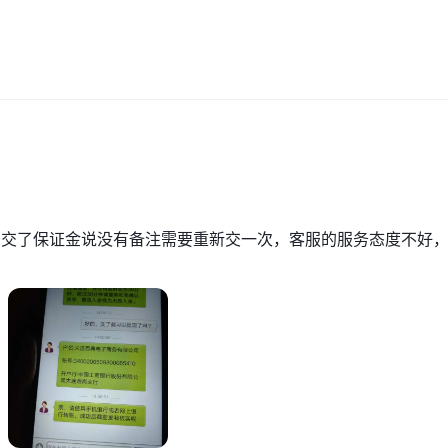
平台，提供金融市场交易服务。然而，经过更仔细的审查，令人不安的方面
下运营，其 ASIC 已被撤销，且处于 NFA 未经授权的状态
，可
可靠，并且依赖有限的电子邮件支持，这引发了对其专业性和责任感的合
步加剧了人们的担忧。
用户谨慎行事。建议探索受监管经纪商的替代方案，以确保更安全、更有
，交了保证金说没有备注需要重新交一次，客服的服务态度不好
它并不适合所有交易者或投资者。请确保您了解所涉及的风险，并注意本
而发生变化。
，因为此后信息可能已发生变化。因此，建议读者在做出任何决定或采取
论中提供的信息的责任完全由读者承担。