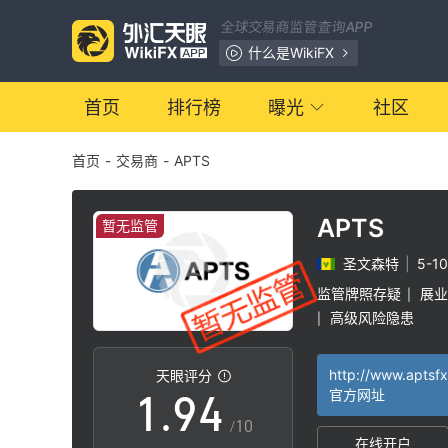
2
全球交易商监管查询APP
3
什么是WikiFX
4
首页
排行榜
曝光
社区
首页
-
交易商
-
APTS
5
0
6
1
APTS
暂无监管
圣文森特
|
5-1
7
2
监管牌照存疑
展业
|
高级风险隐患
|
0
8
3
http://www.aptsf
天眼评分
1
.
9
4
官方网址
/10
在线开户