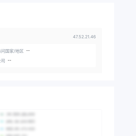
47.52.21.46
--
问国家/地区
--
公司