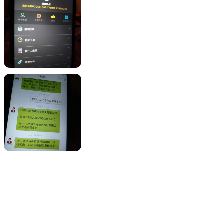
可能导致人们猜测该交易平台可能已暂停运营。这些因素共同大大增加了
，特别是关于提款问题的报告
，应被视为重要的预警指标。在与经纪商或
究和尽职调查。这种积极主动的方法对于有效降低做出不幸且可能代价高
纪商的任何安全措施信息。
之前，您应该仔细权衡风险和收益。
了重大担忧，特别是与提款困难有关
有关联 APTS。对于考虑该经纪商
。
诈行为或遭受经纪商诈骗受害者的个人在我们的“曝光”部分分享他们的经
力于解决这些问题，代表您进行宣传，并寻求解决方案以确保问责制。积
产生重大影响。
的支持渠道可能会给寻求快速响应或立即帮助其查询或问题的交易者带来挑
您的首选经纪人。