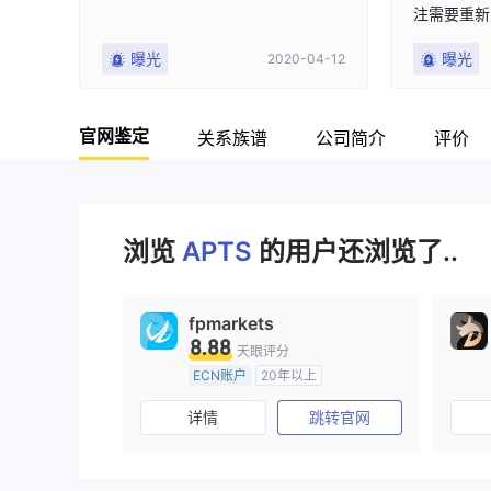
注需要重新
度不好，还
曝光
曝光
2020-04-12
台坑人，还
官网鉴定
关系族谱
公司简介
评价
浏览
APTS
的用户还浏览了..
fpmarkets
8.88
天眼评分
ECN账户
20年以上
澳大利亚监管
全牌照 (MM)
详情
跳转官网
主标MT4