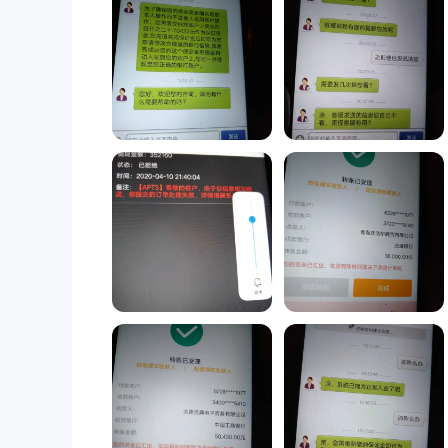
雪上加霜的是，该经纪商的官方网站目前无法访问，这
过该平台进行投资的固有风险。
用户反馈：
关于 WikiFX 的四份报告
的存在
平台进行任何合作之前，交易者必须优先考虑彻底的研
的决策的风险至关重要。
安防措施：
到目前为止，我们在互联网上找不到该经
最终决定是否进行交易 APTS是个人的。在做出决定
WikiFX 上的用户曝光
WikiFX 上的四份令人不安的报告引起
的存在
在投资者来说，保持高度谨慎并进行彻底研究至关重要
为了营造一个更安全的交易环境，我们强烈鼓励遇到欺
验。您的见解具有巨大的价值，我们的专业团队完全致
参与确实可以对维护您自己和其他交易者的利益和福祉
客户服务
APTS仅通过电子邮件通信提供客户支持。这种有限
电子邮件：支持@ APTS fxmail.com。
在考虑时权衡您的沟通偏好和需求很重要 APTS作为