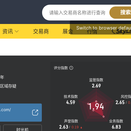
搜索
Switch to browser defau
资讯
交易商
展会
行情
评分指数
0年
监管指数
2.69
区域存疑
技术指数
风控
4.59
2.65
/
0
1.94
x.com/
声誉指数
业务指数
2.63
6.83
/
0.19
时光机