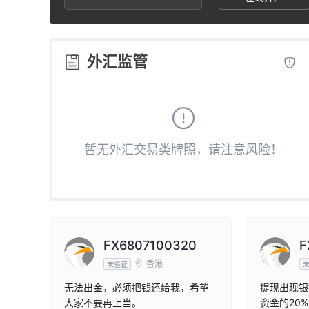
2
5
3
6
外汇监管
4
7
5
8
暂无外汇交易类牌照，请注意风险！
6
9
7
8
FX6807100320
F
香港
未验证
9
无法出金，必须把钱还给我，希望
提现出现银
大家不要再上当。
资金的20