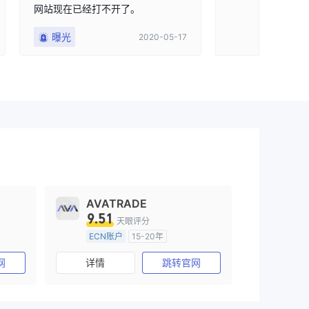
网站现在已经打不开了。
曝光
2020-05-17
AVATRADE
9.51
天眼评分
ECN账户
15-20年
澳大利亚监管
全牌照 (MM)
网
详情
跳转官网
主标MT4