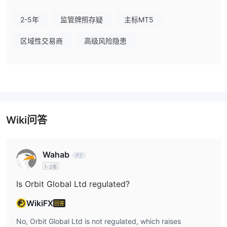
账户类型
2-5年
监管牌照存疑
主标MT5
Orbit Global Ltd 提供以下三种账户类型：
区域性交易商
高级风险隐患
杠杆
使用杠杆既可能对您有利，也可能对您不利。杠杆放大了货币汇率有
利波动的回报。
Orbit Global Ltd 费用
交易平台
存款和取款
Wiki问答
Orbit Global通过使用USDT加密货币的加密钱包
经纪商通过
接受付款。
Wahab
客户将以USDT的形式在所需的加密钱包中收到交易资金。没有规定
1-2年
最低提款金额，也没有指定费用或收费。
Is Orbit Global Ltd regulated?
WikiFX
回答
No, Orbit Global Ltd is not regulated, which raises