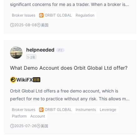
significant concerns for me as a trader. When a broker is
unregulated, it lacks the oversight that comes with
Broker Issues
ORBIT GLOBAL
Regulation
regulatory bodies. This makes it difficult for me to trust
2025-08-08
美国
them fully, as there are no safeguards for my funds.
helpneeded
1-2年
What Demo Account does Orbit Global Ltd offer?
WikiFX
回答
Orbit Global Ltd offers a free demo account, which is
perfect for me to practice without any risk. This allows me
to get familiar with their platform and test different
Broker Issues
ORBIT GLOBAL
Instruments
Leverage
strategies before committing real money.
Platform
Account
2025-07-26
美国