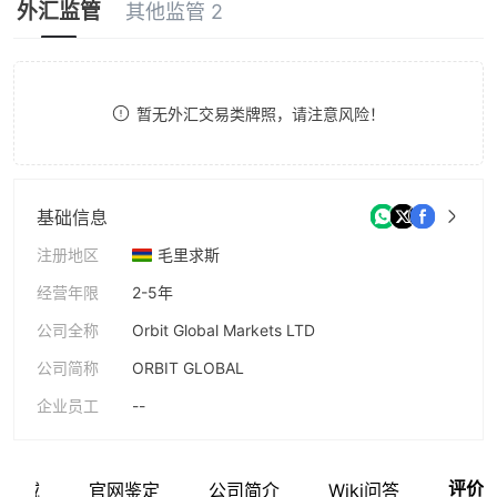
外汇监管
其他监管 2
9
7
9
8
9
暂无外汇交易类牌照，请注意风险！
基础信息
注册地区
毛里求斯
经营年限
2-5年
公司全称
Orbit Global Markets LTD
公司简称
ORBIT GLOBAL
企业员工
--
评价
业区域
官网鉴定
公司简介
Wiki问答