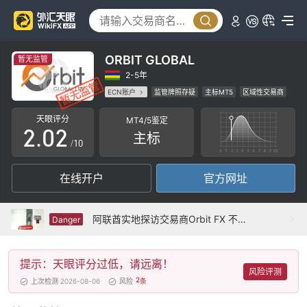
ORBIT GLOBAL
暂无监管
0
0
2-5年
ECN账户
监管牌照存疑
主标MT5
区域性交易商
1
1
高级风险隐患
天眼评分
MT4/5鉴定
2
.
0
2
主标
/10
3
1
3
在线开户
官方网址
4
2
4
5
3
5
阿联酋实地探访交易商Orbit FX 不存在真实展业场所
Danger
6
4
6
提示：天眼评分过低，请远离！
7
5
7
风险评测
2
上次检测 2026-08-06
风险
条
8
6
8