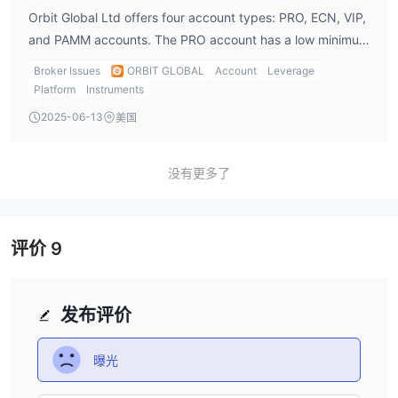
Orbit Global Ltd offers four account types: PRO, ECN, VIP,
and PAMM accounts. The PRO account has a low minimum
deposit requirement of $50, while the VIP account caters
Broker Issues
ORBIT GLOBAL
Account
Leverage
to high-net-worth traders with a $20,000 minimum
Platform
Instruments
deposit. The ECN account is designed for traders who
2025-06-13
美国
need tighter spreads but comes with a higher deposit
requirement.
没有更多了
评价
9
发布评价
曝光