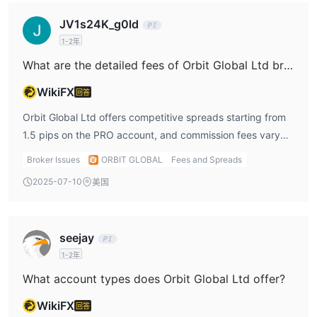
JV1s24K_g0ld
1-2年
What are the detailed fees of Orbit Global Ltd broker?
WikiFX
回答
Orbit Global Ltd offers competitive spreads starting from
1.5 pips on the PRO account, and commission fees vary
by account type. The ECN account offers lower spreads
Broker Issues
ORBIT GLOBAL
Fees and Spreads
(from 0.2 pips) but comes with a commission charge of
2025-07-10
美国
$12 per side. The VIP account offers tighter spreads and a
lower commission rate. These fees are a crucial factor for
me when choosing my account type.
seejay
1-2年
What account types does Orbit Global Ltd offer?
WikiFX
回答