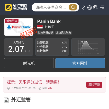
2
3
4
Panin Bank
暂无监管
0
5
5-10年
监管牌照存疑
高级风险隐患
1
6
天眼评分
监管指数
4.74
2
.
0
7
业务指数
7.19
/10
风控指数
2.85
3
1
8
时光机
官方网址
4
2
9
5
3
提示：天眼评分过低，请远离！
6
4
风险评测
2
上次检测 2026-08-09
风险
条
7
5
外汇监管
8
6