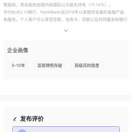
数股权，其余股权由国内和国际公众股东持有（15.14％）。
作为BUKU IV银行，PaninBank自2019年以来提供全面的金融产品
和服务。个人客户可以享受存款、信用卡、贷款以及共同基金和银行
保险等财富产品。商业客户可以获得存款服务、商业、企业和小额信
贷贷款，以及贸易融资、财务和现金管理解决方案。
尽管PaninBank提供了广泛的产品和长期存在，但投资者应注意
缺乏监管监督
PaninBank运营的
。
企业画像
优点和缺点
优点：
5-10年
监管牌照存疑
高级风险隐患
丰富的产品和服务范围：
Panin Bank提供信用卡、贷款、财富管理
产品（共同基金、银行保险、债券）、国际银行服务、电子银行等。
长期存在：
Panin Bank成立于1971年，在印度尼西亚拥有悠久的历
史，表明经验丰富和稳定性。
便利性：
客户可以通过分行和移动银行管理账户，在日常投资过程中
提供极大的便利。
缺点：
发布评价
缺乏监管监督：
该银行不受任何监管监督，这对客户构成了很大的风