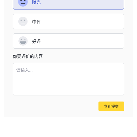
险，因为他们的资金可能无法得到保护。
曝光
Panin Bank是否合法？
中评
在考虑像Panin Bank这样的金融公司或其他平台的安全性时，进行
彻底的研究并考虑各种因素非常重要。以下是评估金融公司的可信度
和安全性的一些步骤：
好评
监管情况：
该经纪人
目前在没有合法监管监督的情况下运营
，这仅加
剧了对其合法性和可信度的担忧。这些担忧还受到经纪人不可访问的
你要评价的内容
网站的影响。
用户反馈：
为了更深入地了解交易所，建议交易者探索现有客户的评
请输入...
论和反馈。这些用户的共享见解和经验可以在信誉良好的网站和讨论
平台上获取。
安全措施：
PaninBank优先考虑强大的安全措施来保护客户数据和交
易。他们的
隐私政策
包括在线银行的加密协议、安全的服务器基础设
施、定期审计以及员工的数据保护培训。这些措施有效地保护客户的
立即提交
隐私和财务信息。
最终，选择是否与Panin Bank进行交易是个人的决定。我们建议您
在进行任何实际交易活动之前，仔细权衡风险和回报。