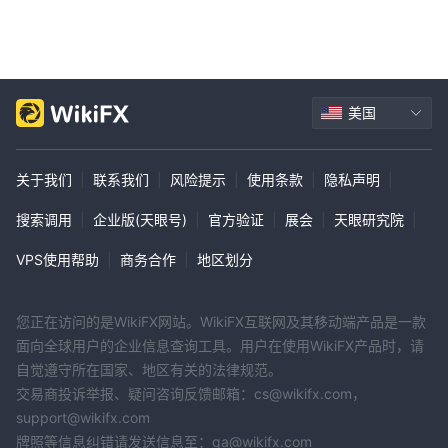
产品与服务
Panin Bank为个人和企业客户提供全面的金融产品和服务。
个人客户
个人客户可以根据自己的储蓄目标选择各种存款方式。Panin Bank
美国
还提供信用卡用于日常消费，贷款用于购买汽车或投资房地产等个人
事业，以及互惠基金、银行保险和债券等财富管理产品，帮助增加财
关于我们
|
联系我们
|
风险提示
|
使用条款
|
隐私声明
|
富。
为了方便起见，Panin Bank提供了强大的电子银行选项，如ATM、
搜索调用
|
企业版(天眼号)
|
官方验证
|
展会
|
天眼研究院
|
电子现金、移动和网上银行等。
国际银行服务包括银行汇票、汇款和一系列对应银行。
VPS使用帮助
|
商务合作
|
地区划分
常规银行服务包括外币兑换和保险箱存放贵重物品。
您正在访问的是WikiFX网站。WikiFX互联网及其移动端产品是一款
企业客户
面向全球用户的企业信息查询工具。用户在使用WikiFX产品时，请
除了传统的财务管理存款服务外，Panin Bank还为企业提供了一系
自觉遵守所在国家、地区有关的法律规范。
列强大的金融解决方案。他们提供各种贷款选择（商业、公司、微
交易商投诉举报、疑问咨询反馈邮箱：cs@wikifx.com，
型）来促进增长。
support@wikifx.com
贸易融资服务有助于安全的国际交易，而资金管理服务有助于管理金
牌照等信息纠错请发送信息至：qa@wikifx.com