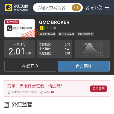
GMC BROKER
暂无监管
0
5-10年
监管牌照存疑
展业区域存疑
高级风险隐患
1
0
天眼评分
监管指数
2.73
2
.
0
1
业务指数
6.45
/10
风控指数
2.81
3
1
2
在线开户
官方网址
4
2
3
5
3
4
提示：天眼评分过低，请远离！
6
4
5
风险评测
2
上次检测 2026-08-07
风险
条
7
5
6
外汇监管
8
6
7