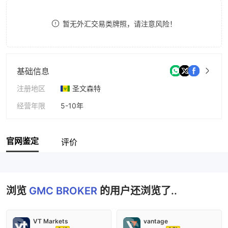
9
7
8
暂无外汇交易类牌照，请注意风险！
8
9
9
基础信息
注册地区
圣文森特
经营年限
5-10年
公司全称
Gross Market Connection LLC
官网鉴定
评价
浏览
GMC BROKER
的用户还浏览了..
VT Markets
vantage