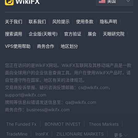
美国
关于我们
|
联系我们
|
风险提示
|
使用条款
|
隐私声明
|
搜索调用
|
企业版(天眼号)
|
官方验证
|
展会
|
天眼研究院
|
VPS使用帮助
|
商务合作
|
地区划分
您正在访问的是WikiFX网站。WikiFX互联网及其移动端产品是一款
面向全球用户的企业信息查询工具。用户在使用WikiFX产品时，请
自觉遵守所在国家、地区有关的法律规范。
交易商投诉举报、疑问咨询反馈邮箱：cs@wikifx.com，
support@wikifx.com
牌照等信息纠错请发送信息至：qa@wikifx.com
商务合作：business@wikifx.com
The Funded Fx
BONMOT INVEST
Theos Markets
TradeMine
IronFX
ZILLIONAIRE MARKETS
更多