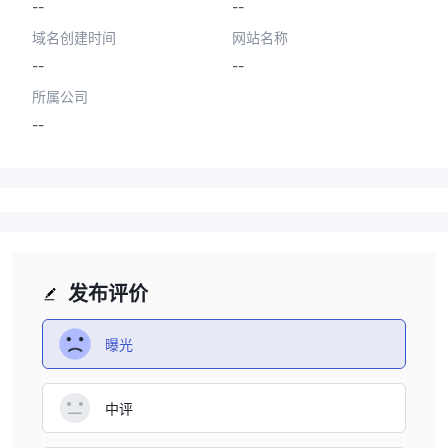
--
--
域名创建时间
网站名称
--
--
所属公司
--
发布评价
曝光
中评