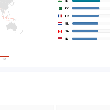
IN
PK
FR
NL
CA
ID
10