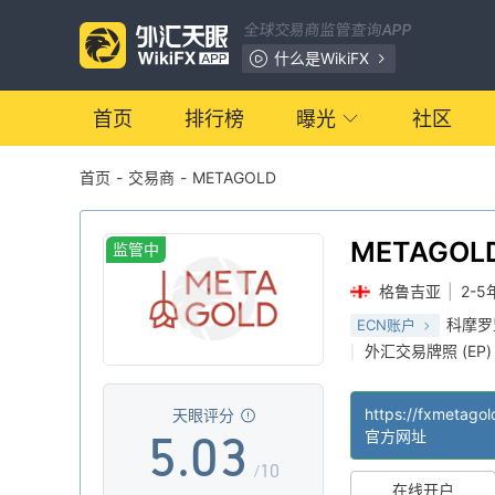
全球交易商监管查询APP
什么是WikiFX
0
首页
排行榜
曝光
社区
首页
-
交易商
-
METAGOLD
1
2
0
METAGOL
监管中
格鲁吉亚
|
2-5
3
1
科摩罗
ECN账户
外汇交易牌照 (EP)
|
4
2
全球展业
离岸监
|
|
https://fxmetago
天眼评分
5
.
0
3
官方网址
/10
在线开户