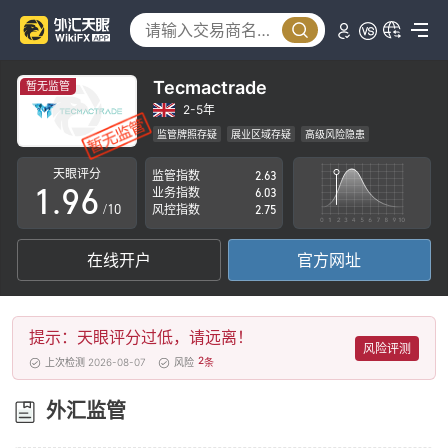
4
1
5
2
6
3
Tecmactrade
暂无监管
7
4
2-5年
监管牌照存疑
展业区域存疑
高级风险隐患
0
8
5
天眼评分
监管指数
2.63
1
.
9
6
业务指数
6.03
/10
风控指数
2.75
2
7
在线开户
官方网址
3
8
4
9
提示：天眼评分过低，请远离！
5
风险评测
2
上次检测 2026-08-07
风险
条
6
外汇监管
7