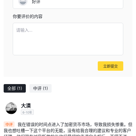
好评
加便捷。
Tecmactrade的缺点：
你要评价的内容
非监管操作：
Tecmactrade在没有监管监督的情况下运作，这可
能引发对透明度和安全性的担忧。
请输入...
高最低存款额：
某些账户类型要求较高的初始存款额，限制了资金
较少的交易者的可及性。
有限的教育资源：
教育材料主要包括视频教程，可能会限制一些
交易者的深入学习。
立即提交
市场工具
Tecmactrade是加密货币交易资产的领先提供商，为客户提供广泛
的数字货币交易和投资选择。通过Tecmactrade，您可以交易比特
全部
(1)
中评
(1)
币、以太坊、莱特币等主要加密货币，以及较少知名的替代币种。
Tecmactrade还提供多种法定货币对，因此您可以轻松将法定货币
大漠
兑换为加密货币，反之亦然。
6-10年
账户类型
我在错误的时间点进入了加密货币市场，导致我损失惨重。但
中评
我也想吐槽一下这个平台的无能，没有给我合理的建议和专业的客户
Traders InvestPro提供三种不同的账户类型，以满足各种交易偏