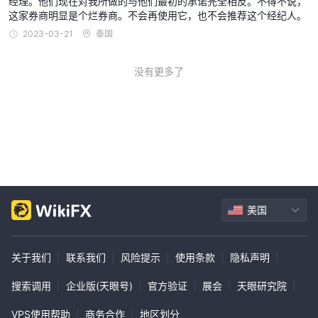
经理。他们现在对我所做的与他们最初的承诺完全相反。不得不说，
好。
这家券商明显是个烂券商。不会再使用它，也不会推荐这个经纪人。
微型账户
为交易者提供了1:500的杠杆，从1点差价开始，并且每手
2023-03-21
泰国
交易收取3美元的佣金。该账户类型的最低存款仅为25美元，适用于
广大交易者。然而，微型账户不提供模拟账户选项。
没有更多了
Nano账户
提供相同的1:500杠杆比例，但更紧密的点差从0.5点开
始，并且每手交易的佣金减少至2美元。要使用此账户，交易者需要
最低存款5000美元。与微型账户类似，它也不提供模拟账户。
Pico账户
对于资金较高的经验丰富的交易者，
提供相同的1:500杠
杆比例，从0.3点起的极低点差，以及每手交易1美元的佣金。然
而，Pico账户需要最低存款额为40,000美元。与其他账户类型一
样，它不提供模拟账户选项。
美国
如何开设账户？
以下是一个具体的、分步骤的指南，教你如何通过4个步骤在
Tecmactrade开设账户：
关于我们
|
联系我们
|
风险提示
|
使用条款
|
隐私声明
|
步骤1
：访问Tecmactrade网站，点击“开户”按钮。
搜索调用
|
企业版(天眼号)
|
官方验证
|
展会
|
天眼研究院
|
这将带您进入开户页面，您需要输入个人信息，包括您的姓名、电子
邮件地址、电话号码和出生日期。
VPS使用帮助
|
商务合作
|
地区划分