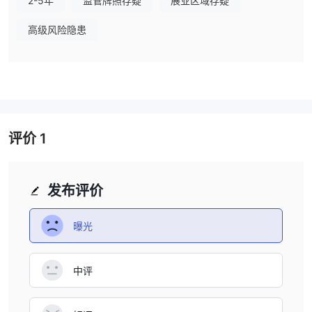
2-5年
监管牌照存疑
展业区域存疑
投资者保护的约束。缺乏监管可能引发对透明度、安全性和道德商业
行为的担忧。交易者和投资者在与像Tecmactrade这样的无监管实
高级风险隐患
体进行交易时应谨慎，因为他们可能面临诸如欺诈、资金管理不善以
及在纠纷情况下可能缺乏救济的风险增加。个人有必要对平台的产品
和声誉进行彻底的研究和评估，以保护他们的投资和财务利益。
优点和缺点
Tecmactrade的优点：
评价
1
多样化的加密货币资产：
Tecmactrade提供了各种各样的加密货
币进行交易，包括主流和较少知名的选项，可以实现投资组合的多样
化。
发布评价
账户灵活性：三种账户类型满足不同交易者的需求，提供不同的功
能、杠杆和佣金。
曝光
高杠杆：
Tecmactrade提供了大量的杠杆选择，使交易者能够放大
他们的头寸，潜在地增加利润。
先进的人工智能平台：
他们基于人工智能的平台提供数据驱动的
中评
洞察和自动化交易机器人，以便做出更明智的交易决策。
多种支付方式：
Tecmactrade支持多种支付选项，使资金存取更