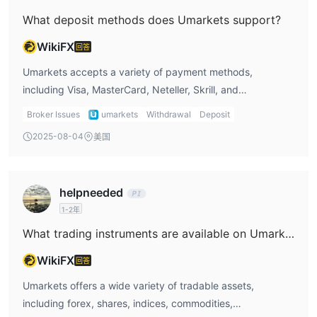
What deposit methods does Umarkets support?
WikiFX
回答
Umarkets accepts a variety of payment methods,
including Visa, MasterCard, Neteller, Skrill, and
cryptocurrencies. This flexibility is great for me since I
Broker Issues
umarkets
Withdrawal
Deposit
prefer using Neteller for fast deposits. I appreciate that
2025-08-04
美国
there are no deposit fees, which helps me avoid extra
costs when funding my account.
helpneeded
1-2年
What trading instruments are available on Umarkets?
WikiFX
回答
Umarkets offers a wide variety of tradable assets,
including forex, shares, indices, commodities,