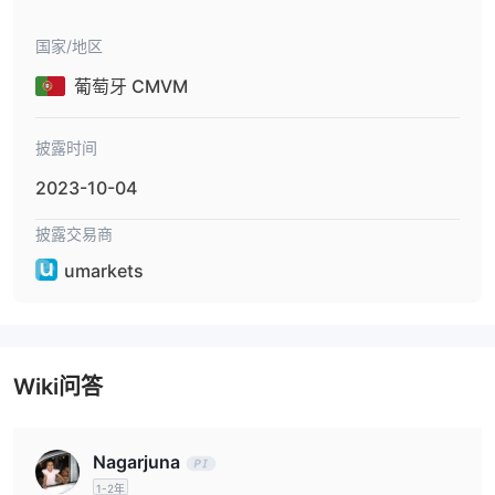
Neteller、Skrill、OrangePay、AstroPay
等等。它还声称不
国家/地区
收取存款费用。然而，其他细节，如接受的货币和处理时间，尚不清
楚。
葡萄牙 CMVM
奖金和促销活动
披露时间
首次存款的30%奖
Umarkets 举办促销活动。交易者可以获得
金
2023-10-04
。此外，人们还可以通过邀请朋友赚取奖金。
披露交易商
umarkets
Wiki问答
Nagarjuna
1-2年