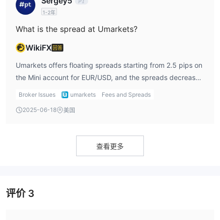
Sergey5
careful about additional hidden costs.
1-2年
What is the spread at Umarkets?
WikiFX
回答
Umarkets offers floating spreads starting from 2.5 pips on
the Mini account for EUR/USD, and the spreads decrease
as I upgrade my account. For instance, the Platinum
Broker Issues
umarkets
Fees and Spreads
account offers spreads starting from 1.0 pip on EUR/USD. I
2025-06-18
美国
personally like lower spreads, so I would consider the
higher-tier accounts for more competitive rates. However,
the spread is still wider than what I might expect from
查看更多
other brokers with tighter spreads.
评价
3