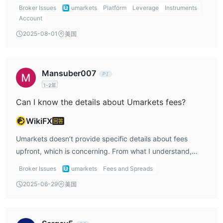
cryptocurrencies, and ETFs. I like having access to
Broker Issues
umarkets
Platform
Leverage
Instruments
multiple asset classes, as it allows me to diversify my
Account
trades. However, they don’t support CFDs, bonds, or
2025-08-01
美国
stocks directly, which limits some of my trading options.
Mansuber007
1-2年
Can I know the details about Umarkets fees?
WikiFX
回答
Umarkets doesn’t provide specific details about fees
upfront, which is concerning. From what I understand,
they charge spreads that vary depending on the account
Broker Issues
umarkets
Fees and Spreads
type. For example, the EUR/USD spread on the Mini
2025-06-29
美国
account starts from 2.5 pips, which is relatively wide for
me. For tighter spreads, I would need to consider
upgrading to a higher-tier account, but I still need to be