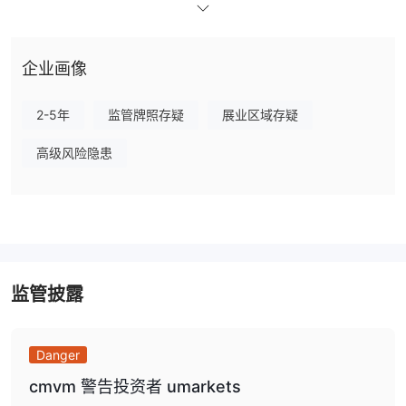
我可以在Umarkets上交易什么？
Umarkets 提供不同类型的产品，包括股票、指数、商品、外汇和加
密货币。
企业画像
账户类型
2-5年
监管牌照存疑
展业区域存疑
Umarkets 提供四种类型的账户：迷你外汇账户、标准外汇账户、黄
金外汇账户和白金外汇账户。此外，还提供演示账户和伊斯兰账户。
高级风险隐患
杠杆
1:200
杠杆可以高达
。交易者在投资前需要仔细考虑，并牢记高杠
杆可能带来高风险。
Umarkets点差
监管披露
交易平台
xCritical
Umarkets 使用
作为其交易平台，不支持 MT4 或 MT5。
Danger
存款和取款
cmvm 警告投资者 umarkets
MasterCard、VISA、
Umarkets 接受不同类型的支付方式，如