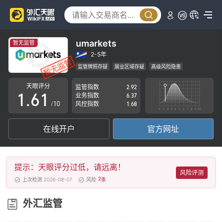
1
2
3
umarkets
暂无监管
4
2-5年
监管牌照存疑
展业区域存疑
高级风险隐患
0
5
0
天眼评分
监管指数
2.92
1
.
6
1
业务指数
6.37
/10
风控指数
1.68
2
7
2
在线开户
官方网址
3
8
3
4
9
4
提示：天眼评分过低，请远离！
5
5
风险评测
2
上次检测 2026-08-07
风险
条
6
6
外汇监管
7
7