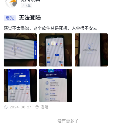
富得快提供多种存款和取款选项，包括信用卡/借记卡和电子钱包，
3-5年
例如 skrill 和 neteller。存款处理迅速，最低存款额低，大多数交易
者都可以使用。但是，可能会收取存款和取款费用，具体取决于所选
无法登陆
曝光
择的方法。此外，取款只能通过与入金相同的方式进行，这对于一些
感觉不太靠谱，这个软件总是死机，入金很不安去
希望更灵活地选择取款方式的交易者来说可能不方便。总体而言，存
取款规模在 富得快为交易者提供流行且易于访问的选项。
教育于 富得快
在教育资源维度上， 富得快在其网站上提供教育部分，提供各种免
费教育资源，例如交易指南和文章。虽然与提供网络研讨会、视频和
其他更具互动性的资源的其他经纪商相比，它可能有限，但教育部分
的组织方式清晰且易于浏览，让交易者可以轻松找到他们想要的东
西。然而，对于寻求更详细和具体信息的更高级交易者而言，教育资
源可能不够，并且没有针对寻求更个性化交易教育方法的交易者的定
制培训或指导计划。
2024-06-27
香港
富得快客户服务
没有更多了
客户服务是选择经纪人时要考虑的一个重要方面。 富得快通过电子
邮件和实时聊天等各种通信渠道提供 24/7 全天候支持。该公司在其