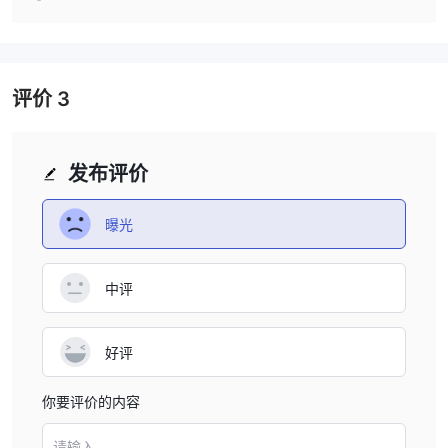
黑平台，专门让投资者吃哑巴亏，而且他们已经把各个地方的
mt4 和 mt5 平台，公司提供最低存款额为 200 美元的交易账户、固
法律和法规都研究透了，最后演变成消耗战，投资者被漫长的
等待耗死。
定佣金和低至 0.2 点的点差。此外， 富得快提供 1:500 的最大杠杆
和多种存款和取款支付方式。该公司还提供教育资源和 24/7 全天候
评价
3
客户支持。
在下面的文章中，我们将从各个方面分析该经纪商的特点，为您提供
简单而有条理的信息。如果您有兴趣，请继续阅读。
发布评价
市场工具
工具维度是指经纪人为其交易者提供的在市场上进行交易的金融期权
曝光
的多样性。工具可能包括货币对、股票、商品、贵金属、能源和指
数。这个维度的优势在于它为交易者提供了分散交易并利用不同金融
中评
市场机会的可能性。此外，不同的工具可以创建更完整和平衡的交易
组合，也可以让交易者适应不同的交易策略。另一方面，某些工具的
交易成本可能会降低，这会降低盈利能力，而某些工具可能流动性
好评
差，这使得它们难以交易。此外，某些工具的波动性可能导致更高的
风险。
你要评价的内容
交易的点差和佣金 富得快
请输入...