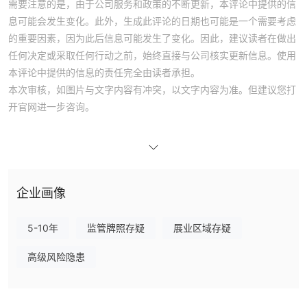
需要注意的是，由于公司服务和政策的不断更新，本评论中提供的信
息可能会发生变化。此外，生成此评论的日期也可能是一个需要考虑
的重要因素，因为此后信息可能发生了变化。因此，建议读者在做出
任何决定或采取任何行动之前，始终直接与公司核实更新信息。使用
本评论中提供的信息的责任完全由读者承担。
本次审核，如图片与文字内容有冲突，以文字内容为准。但建议您打
开官网进一步咨询。
的优点和缺点 富得快
优点：
它提供多种金融工具，包括货币对、股票、商品、贵金属、能源和指
数。
企业画像
点差很低，从 0.2 点开始，这让交易者可以节省交易成本。
MT4平台简单易用，拥有大量技术分析工具可供使用。
5-10年
监管牌照存疑
展业区域存疑
1:500 的最大杠杆允许交易者增加他们的购买力和交易更大的头寸。
高级风险隐患
富得快提供多种流行且易于使用的存款和取款支付方式。
缺点：
该公司不受任何主要监管机构的监管，这可能是一些交易者所关注