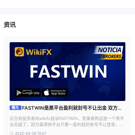
的。
仅提供一种账户类型，这限制了交易者的选择。
有关该公司的信息有限，且未在其网站上明确说明。
没有重要的教育资源，这使得新手交易者很难学习交易。
资讯
客户服务对查询和问题的响应可能很慢。
什么类型的经纪人是 富得快？
富得快是一家做市商 (mm) 经纪商，这意味着它在交易操作中充当其
客户的交易对手。也就是说，不是直接连接到市场， 富得快作为中
介，与客户处于相反的位置。因此，它可以提供更快的订单执行速
度、更小的点差以及在提供杠杆方面更大的灵活性。然而，这也意味
着 富得快与客户存在一定的利益冲突，因为其利润来自资产的买入
价和卖出价之间的差异，这可能导致他们做出不一定符合客户最佳利
益的决定。交易者在与 富得快或任何其他 mm 经纪人。
FASTWIN是黑平台盈利就封号不让出金 双方漫
曝光
一般信息和监管 富得快
长的拉锯消耗受害者
近日有投资者向wikifx投诉FASTWIN，受害者称这是一个黑平
富得快是一家位于圣路易斯的外汇和差价合约经纪公司。文森特和格
台无疑了，因为富得快平台只要一盈利就封账号不让登录，也
林纳丁斯。该公司成立于 2019 年，提供广泛的交易工具，包括货币
不让出金 给的理由是违规操作 可是哪里违规又不说明 典型的
2022-09-26 15:07
对、股票、商品、贵金属、能源和指数。可用的交易平台是流行的