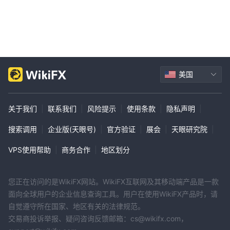
网站上还有一个帮助部分，以及一个广泛的常见问题解答来回答常见
的客户问题。此外，客户服务代表快速响应并为客户问题提供有效的
解决方案。但是，没有多语言支持或实时电话支持，这对某些客户来
说可能是一个劣势。此外，在需求量大的时候，客户服务响应可能会
很慢。
美国
结论
总之， 富得快是一家在圣路易斯注册的公司。圣文森特和格林纳丁
关于我们
|
联系我们
|
风险提示
|
使用条款
|
隐私声明
|
斯不受任何监管机构监管，这可能对投资者构成一定风险。尽管它提
供了一个在线交易平台和客户支持，但没有提供关于它为保护投资者
搜索调用
|
企业版(天眼号)
|
官方验证
|
展会
|
天眼研究院
|
或它提供的教育资源而采取的安全措施的明确信息。因此，投资者在
VPS使用帮助
|
商务合作
|
地区划分
考虑投资该公司时应谨慎。
有关的常见问题 富得快
您正在访问的是WikiFX网站。WikiFX互联网及其移动端产品是一款
问题：最低入金是多少 富得快？
面向全球用户的企业信息查询工具。用户在使用WikiFX产品时，请
答案：最低存款额 富得快是 200 美元。
自觉遵守所在国家、地区有关的法律规范。
问题：有哪些交易平台可用 富得快？
交易商投诉举报、疑问咨询反馈邮箱：cs@wikifx.com，
回答： 富得快提供 mt4 和 mt5 作为交易平台。