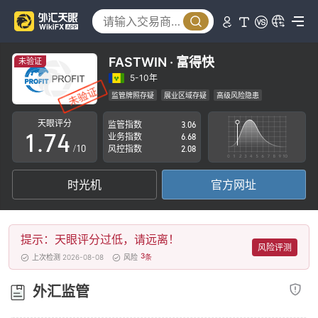
2
3
0
4
1
FASTWIN · 富得快
未验证
5
2
5-10年
监管牌照存疑
展业区域存疑
高级风险隐患
0
6
3
天眼评分
监管指数
3.06
1
.
7
4
业务指数
6.68
/10
风控指数
2.08
2
8
5
时光机
官方网址
3
9
6
4
7
提示：天眼评分过低，请远离！
5
8
风险评测
3
上次检测 2026-08-08
风险
条
6
9
外汇监管
7