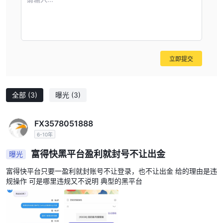
点差、佣金和其他成本是选择在金融市场运营的经纪商时要考虑的重
要方面。点差代表资产的买入价和卖出价之间的差异，经纪人可以提
供固定或可变点差。佣金通常针对所进行的交易收取，可能是固定的
或可变的。此外，其他费用可能包括存款或取款费用、账户闲置等。
重要的是要记住，较低的成本并不总能保证良好的服务质量，并且可
立即提交
能存在可能影响交易者盈利能力的隐藏和额外费用。因此，重要的是
不仅要考虑成本，还要考虑经纪人提供的服务质量和成本透明度。
全部
(3)
曝光
(3)
交易账户可在 富得快
富得快为其客户提供单一账户类型，最低存款额为 200 美元，固定
FX3578051888
佣金为 5 美元，点差从 0.2 点开始。虽然这限制了客户的选项选
6-10年
择，但它也简化了报价，并使新交易者或喜欢保持简单的交易者更容
富得快黑平台盈利就封号不让出金
曝光
易获得。此外，固定佣金和有竞争力的点差对于希望保持低交易成本
的客户来说是一个优势。但是，有特殊需求或希望自定义帐户的客户
富得快平台只要一盈利就封账号不让登录，也不让出金 给的理由是违
将没有其他选择。
规操作 可是哪里违规又不说明 典型的黑平台
提供的操作平台 富得快
平台维度对于任何经纪商来说都是最重要的维度之一，因为它是交易