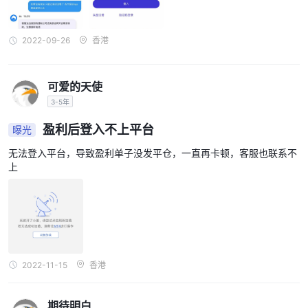
者在金融市场上进行交易的主要工具。如果是 富得快，它提供了两
个业内最受欢迎的交易平台：mt4 和 mt5。 mt4 因其易用性和广泛
2022-09-26
香港
的技术分析工具而广为人知并被世界各地的交易者使用。 mt5 是该
平台的最新版本，提供更多可定制的功能和分析工具。交易者可以选
择最适合其交易需求和偏好的平台，从而提升整体用户体验。然而，
可爱的天使
对于新的 mt4 或 mt5 用户来说可能有一个学习曲线，并且 mt4 在
3-5年
自动交易和高级图表工具方面可能会受到限制。
盈利后登入不上平台
曝光
富得快最大杠杆
无法登入平台，导致盈利单子没发平仓，一直再卡顿，客服也联系不
关于提供的最大杠杆 富得快，重要的是要记住，高杠杆会带来更高
上
的风险。杠杆允许交易者以较小的投资扩大他们的市场敞口，这对于
那些希望交易大头寸的人来说非常有用。但是，如果市场走势对您不
利，增加风险敞口也会增加重大损失的风险。交易者在进行高杠杆交
易前应了解风险并做好风险管理。一般来说，提供的最大杠杆 富得
快对于具有合理策略的经验丰富的交易者来说可能是一个有用的工
具，但它并不适合所有交易者。
2022-11-15
香港
存款和取款：方法和费用
期待明白