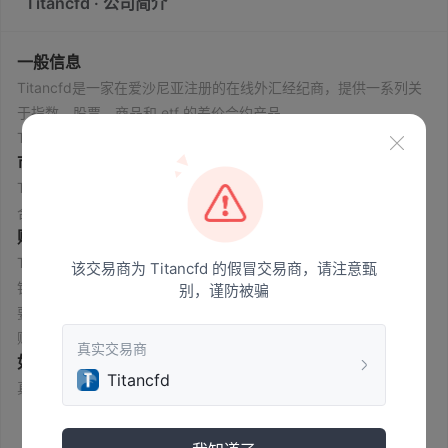
Titancfd · 公司简介
一般信息
Titancfd是一家在爱沙尼亚注册的在线外汇经纪商，提供一系列关
于指数、股票、商品和 etf 的差价合约产品。
Titancfd未经任何监管机构授权或监管。请注意所涉及的风险。
市场工具
Titancfd为客户提供一系列关于货币、股票、指数、商品、ETF 和
合成衍生品的差价合约产品。
账户类型
Titancfd为客户提供一系列交易账户，即基本账户、发现账户、白
该交易商为 Titancfd 的假冒交易商，请注意甄
银账户、黄金账户、钻石账户、贵宾账户、高级账户和无限账户。
别，谨防被骗
要开设一个基本账户，需要 200 美元的初始存款。最昂贵的交易
账户 infinity 要求最低入金 100,000 美元，高得令人难以置信。
真实交易商
如何开户
Titancfd
？
Titancfd
真实账户和模拟账户都可以轻松开设 Titancfd平台。这里有一个模
拟账户供初学者感受这个平台并练习他们的交易技巧。要开设真实
账户，以下列出了几个步骤：