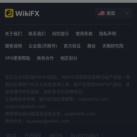
交易，而专业交易者可以应用更高的杠杆金额，高达 1:200。
交易平台
美国
Titancfd为其客户提供访问流行的 mt5 交易平台的权限，该平台
可用于桌面、移动和 Web 终端。
关于我们
|
联系我们
|
风险提示
|
使用条款
|
隐私声明
|
得益于这个强大平台的便利工作空间（专家顾问），交易者可以快
速分析市场活动、进行交易并集成自动化系统。您在金融市场上开
搜索调用
|
企业版(天眼号)
|
官方验证
|
展会
|
天眼研究院
|
始交易所需的一切，包括上述所有功能，都可以在一个方便的界面
VPS使用帮助
|
商务合作
|
地区划分
中获得。
支付方式
投资的最低存款 Titancfd是 200 美元。该经纪商允许其客户通过
您正在访问的是WikiFX网站。WikiFX互联网及其移动端产品是一款
多种支付方式进行存款和取款，包括 visa、mastercard、sofort、
面向全球用户的企业信息查询工具。用户在使用WikiFX产品时，请
ecopayz、mybank skrill、rapid、neteller、银行转账和
自觉遵守所在国家、地区有关的法律规范。
paysafe。
交易商投诉举报、疑问咨询反馈邮箱：cs@wikifx.com，
客户支持
support@wikifx.com
交易者可以联系 Titancfd关于他们可能通过以下方法对他们的账户
牌照等信息纠错请发送信息至：qa@wikifx.com
或交易产生的任何问题或疑虑：
商务合作：business@wikifx.com
电话：+39505050
邮箱：支持@ Titancfd .com
WCG
方达科技
XBTFX
INVESTIGBOT