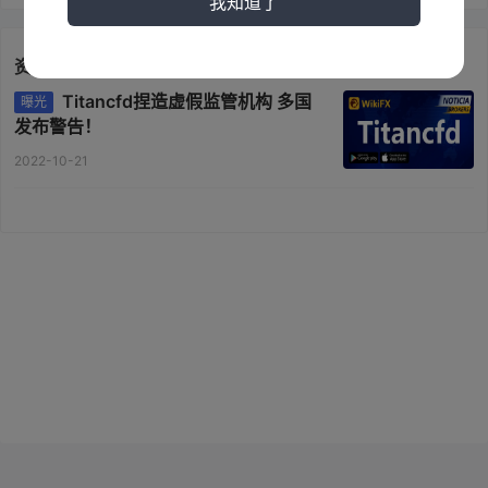
我知道了
1. 点击首页上的“注册”链接 Titancfd网站。
2. 填写一些必填信息并上传您的个人文件以供验证。
资讯
3. 审核通过后，您的账号就注册成功了。
4. 为您的账户注资并开始在此平台上进行交易。
Titancfd捏造虚假监管机构 多国
曝光
申请费用
发布警告！
该经纪人收取的费用包括点差、佣金、隔夜利息、管理费、货币兑
2022-10-21
换费。
融资费用是根据隔夜剩余的未平仓头寸计算的。它将在格林威治标
准时间 00:00 借记，具体如下：
闲置费用：
如果至少三个月没有任何交易活动，公司将按季度收
取 150 欧元的费用。
转换费： Titancfd还对以不同于您账户货币的货币计价的工具收取
货币兑换费。该费用不适用于外汇对，但适用于隔夜未平仓头寸的
隔夜融资费用（展期费用）。
货币兑换费为交易已实现净损益的0.7%，实时反映在未平仓合约的
未实现净损益中。
杠杆作用
Titancfd允许其零售客户使用高达 1:20 的最大交易杠杆进行外汇