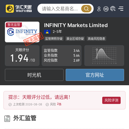
4
5
0
6
1
INFINITY Markets Limited
暂无监管
7
2
2-5年
监管牌照存疑
展业区域存疑
高级风险隐患
0
8
3
天眼评分
监管指数
3.44
1
.
9
4
业务指数
5.64
/10
风控指数
2.69
2
5
时光机
官方网址
3
6
4
7
提示：天眼评分过低，请远离！
5
8
风险评测
2
上次检测 2026-08-08
风险
条
6
9
外汇监管
7