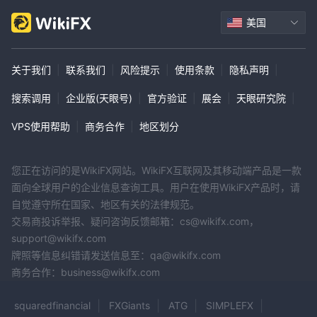
美国
关于我们
|
联系我们
|
风险提示
|
使用条款
|
隐私声明
|
搜索调用
|
企业版(天眼号)
|
官方验证
|
展会
|
天眼研究院
|
VPS使用帮助
|
商务合作
|
地区划分
您正在访问的是WikiFX网站。WikiFX互联网及其移动端产品是一款
面向全球用户的企业信息查询工具。用户在使用WikiFX产品时，请
自觉遵守所在国家、地区有关的法律规范。
交易商投诉举报、疑问咨询反馈邮箱：cs@wikifx.com，
support@wikifx.com
牌照等信息纠错请发送信息至：qa@wikifx.com
商务合作：business@wikifx.com
squaredfinancial
FXGiants
ATG
SIMPLEFX