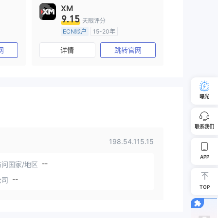
XM
9.15
天眼评分
ECN账户
15-20年
澳大利亚监管
全牌照 (MM)
网
详情
跳转官网
主标MT4
曝光
联系我们
198.54.115.15
APP
--
问国家/地区
--
公司
TOP