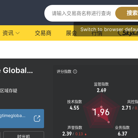
搜索
Switch to browser defau
资讯
交易商
展会
行情
 Global
评分指数
监管指数
2.69
区域存疑
技术指数
风控
4.55
2.71
/
0
1.96
https://www.springtimeglobaltrade.com/indexbc14bc14.html?a=home
声誉指数
业务指数
2.39
6.37
/
0.13
时光机