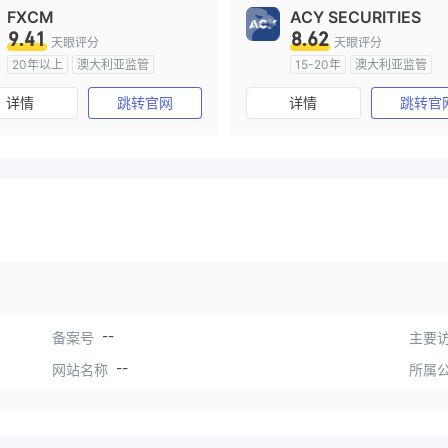
FXCM
ACY SECURITIES
9.41
8.62
天眼评分
天眼评分
20年以上
澳大利亚监管
15-20年
澳大利亚监管
全牌照 (MM)
主标MT4
全牌照 (MM)
主标MT4
详情
跳转官网
详情
跳转官
--
备案号
主要访
--
网站名称
所属