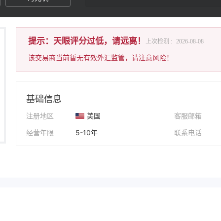
提示：天眼评分过低，请远离！
上次检测 :
2026-08-08
该交易商当前暂无有效外汇监管，请注意风险！
基础信息
注册地区
美国
客服邮箱
经营年限
5-10年
联系电话
公司全称
Springtimeglobaltrade
公司网址