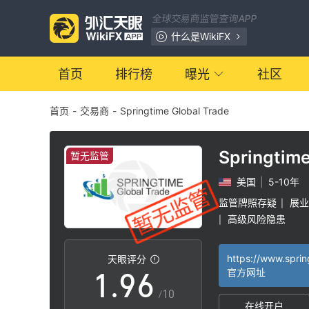
2
全球交易商监管查询APP
3
0
什么是WikiFX
4
1
首页
排行榜
曝光
社区
首页
-
交易商
-
Springtime Global Trade
5
2
6
3
Springtime
暂无监管
Trade
美国
|
5-10年
7
4
监管牌照存疑
展业
|
高级风险隐患
|
0
8
5
天眼评分
1
.
9
6
官方网址
/10
在线开户