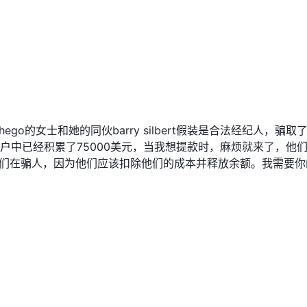
释更多的交易信息，特别是关于手续费和服务方面的信息，这将带来巨大的风险并降低交
监管的经纪人更不安全。
骗方面遇到了重大困难。尽管请求已经悬而未决很长时间，问题仍未解决。
o的女士和她的同伙barry silbert假装是合法经纪人，骗取
户中已经积累了75000美元，当我想提款时，麻烦就来了，他
。请咨询我们的平台以获取相关详细信息。在我们的曝光部分举报欺诈经
他们在骗人，因为他们应该扣除他们的成本并释放余额。我需要你
曝光和一篇关于诈骗的评论。
etail/202211249652691104.html
02212163721314316.html。
站无法打开，交易者无法获取更多关于安全服务的信息。此外，非监管的状态和未注册的