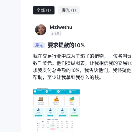
由于Springtime Global Trade没有解
全。
全部
(1)
曝光
(1)
监管问题
Springtime Global Trade没有受到监管，比受
Mziwethu
提款困难和诈骗
3-5年
根据WikiFX的一份报告，一位用户在提款和投资诈
要求提款的10%
曝光
WikiFX上的负面评论
我在交易行业中成为了骗子的猎物，一位名叫tsheg
在WikiFX上，“曝光”是从用户那里收到的口碑。
数千美元。他们操纵图表，让我相信我的交易账
交易者在交易非监管平台之前必须审查信息并评估风险
求我支付总金额的10%，我告诉他们，我怀疑
人，我们的团队将努力解决您遇到的任何问题。
帮助，至少让我拿到我存入的钱。
目前，有一篇关于Springtime Global Trade的
曝光。无法提款
您可以访问：https://www.wikifx.com/en/comments/d
https://www.wikifx.com/en/comments/detail/Co2
结论
Springtime Global Trade由于官方网