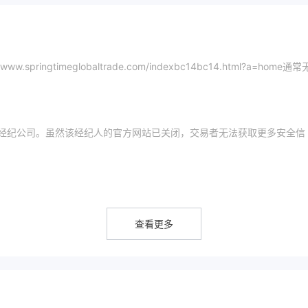
www.springtimeglobaltrade.com/indexbc14bc14.html?a=home通
经纪公司。虽然该经纪人的官方网站已关闭，交易者无法获取更多安全信
，这将增加交易的不合规性并降低交易者的投资安全。在与该公司打交道时请谨慎。
表明它没有安全地注册。
查看更多
引发对其可靠性和可访问性的担忧。