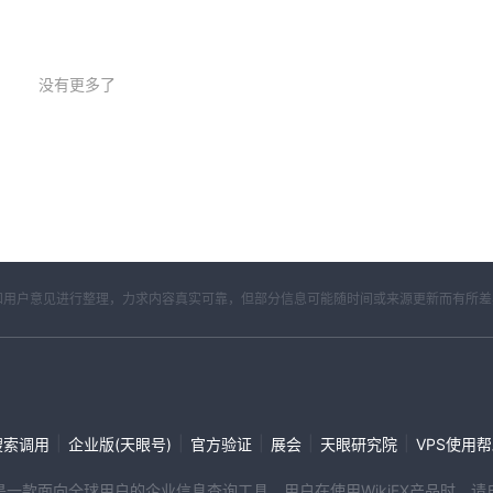
FX了解更多其他经纪人的信息。信息提高交易安全。
没有更多了
开资料和用户意见进行整理，力求内容真实可靠，但部分信息可能随时间或来源更新而有所
|
|
|
|
|
搜索调用
企业版(天眼号)
官方验证
展会
天眼研究院
VPS使用
端产品是一款面向全球用户的企业信息查询工具。用户在使用WikiFX产品时