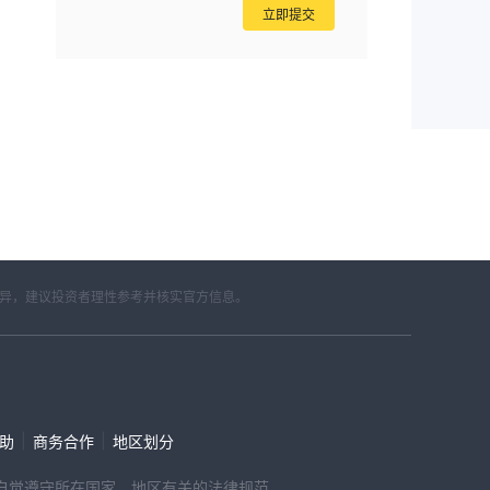
立即提交
差异，建议投资者理性参考并核实官方信息。
|
|
帮助
商务合作
地区划分
，请自觉遵守所在国家、地区有关的法律规范。