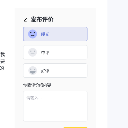
易安
发布评价
曝光
中评
了我
们要
纪
的
好评
你要评价的内容
请输入...
域名