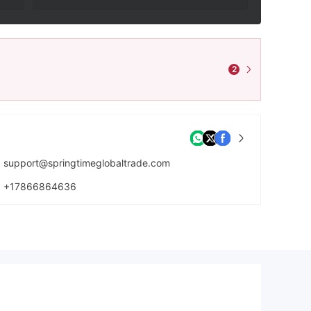
2
support@springtimeglobaltrade.com
+17866864636
https://www.springtimeglobaltrade.com/indexbc14bc14.html?a=home