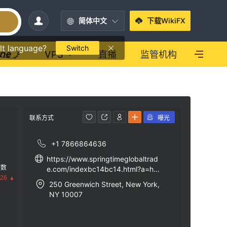
简体中文
下载WikiFX
lt language?
Switch
VPS
直播
监管机构
联系方式
曝光
+1 7866864636
https://www.springtimeglobaltrad
指数
e.com/indexbc14bc14.html?a=ho
.26
me
250 Greenwich Street, New York,
NY 10007