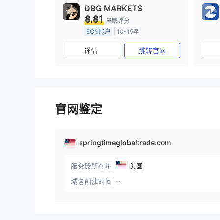
DBG MARKETS
8.81
天眼评分
ECN账户
10-15年
澳大利亚监管
全牌照 (MM)
详情
跳转官网
主标MT4
官网鉴定
springtimeglobaltrade.com
服务器所在地
美国
--
域名创建时间