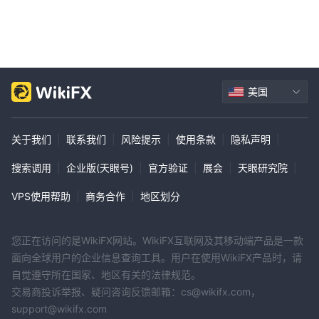
美国
关于我们
|
联系我们
|
风险提示
|
使用条款
|
隐私声明
|
搜索调用
|
企业版(天眼号)
|
官方验证
|
展会
|
天眼研究院
|
VPS使用帮助
|
商务合作
|
地区划分
您正在访问的是WikiFX网站。WikiFX互联网及其移动端产品是一款
面向全球用户的企业信息查询工具。用户在使用WikiFX产品时，请
自觉遵守所在国家、地区有关的法律规范。
交易商投诉举报、疑问咨询反馈邮箱：cs@wikifx.com，
support@wikifx.com