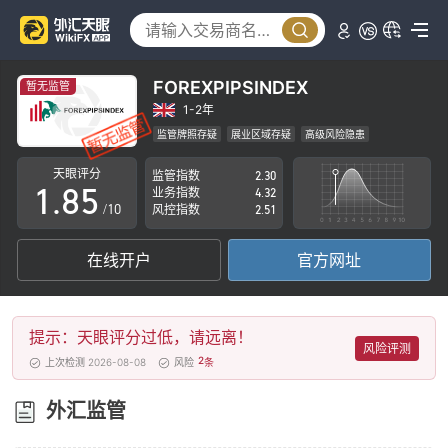
3
0
4
1
5
2
FOREXPIPSINDEX
暂无监管
6
3
1-2年
监管牌照存疑
展业区域存疑
高级风险隐患
0
7
4
天眼评分
监管指数
2.30
1
.
8
5
业务指数
4.32
/10
风控指数
2.51
2
9
6
在线开户
官方网址
3
7
4
8
提示：天眼评分过低，请远离！
5
9
风险评测
2
上次检测 2026-08-08
风险
条
6
外汇监管
7