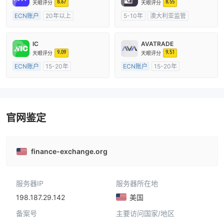
8.67
8.55
天眼评分
天眼评分
ECN账户
20年以上
5-10年
澳大利亚监管
澳大利亚监管
全牌照 (MM)
全牌照 (MM)
主标MT4
主标MT4
IC
AVATRADE
9.09
9.51
天眼评分
天眼评分
ECN账户
15-20年
ECN账户
15-20年
澳大利亚监管
全牌照 (MM)
澳大利亚监管
全牌照 (MM)
主标MT4
主标MT4
官网鉴定
finance-exchange.org
服务器IP
服务器所在地
198.187.29.142
美国
备案号
主要访问国家/地区