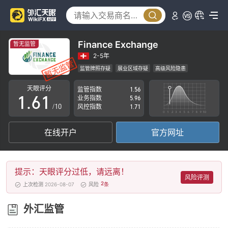
1
2
3
Finance Exchange
暂无监管
4
2-5年
监管牌照存疑
展业区域存疑
高级风险隐患
0
5
0
天眼评分
监管指数
1.56
1
.
6
1
业务指数
5.96
/10
风控指数
1.71
2
7
2
在线开户
官方网址
3
8
3
4
9
4
提示：天眼评分过低，请远离！
5
5
风险评测
2
上次检测 2026-08-07
风险
条
6
6
外汇监管
7
7