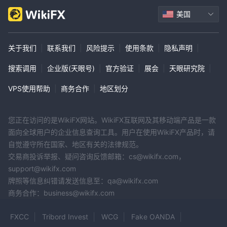
美国
关于我们
|
联系我们
|
风险提示
|
使用条款
|
隐私声明
|
搜索调用
|
企业版(天眼号)
|
官方验证
|
展会
|
天眼研究院
|
VPS使用帮助
|
商务合作
|
地区划分
您正在访问的是WikiFX网站。WikiFX互联网及其移动端产品是一款
面向全球用户的企业信息查询工具。用户在使用WikiFX产品时，请
自觉遵守所在国家、地区有关的法律规范。
交易商投诉举报、疑问咨询反馈邮箱：cs@wikifx.com，
support@wikifx.com
牌照等信息纠错请发送信息至：qa@wikifx.com
商务合作：business@wikifx.com
FXCC
Tribord Invest
WCG
Fake OANDA