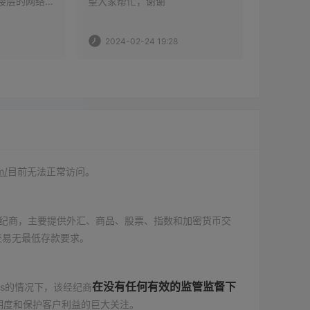
楼层的网络支
望大家帮忙，谢谢 
资时有一
息。然后一位
但后来我
Duy的员工打电
法联系到
2024-02-24 19:28
2024-
我购买新的股
出一个信
户并提款。一
多，所以
，但因为一个
算撤资。
以还是这么做
星期都拿
买一些代码
时，有人
时，它说我的帐户已清除。  
部门、调
有人回电
2批糖，
做不到。
出现负资
m/
目前无法正常访问。
暂停，无
无监管经纪商，主要提供外汇、商品、股票、指数和加密货币交
交易无最低存款要求。
在没有任何有效的监管监督下
ets的情况下，该经纪商
明度和保护客户利益的巨大关注。