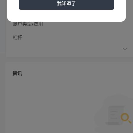
我知道了
我可以在Trust Markets上交易什么？
账户类型/费用
杠杆
1:1000
Trust Markets为所有账户类型提供高达
的杠杆水平，这意
然而，您应该始终非常谨慎地使用这样的工具，因为杠杆不仅会放大
常高的杠杆。
资讯
交易平台
MetaTrader 5平台
该经纪商提供业界领先的
，该平台以其用户
和分析工具等而在全球范围内广受欢迎。
存款和取款
Visa、Master Card、银行电汇
Trust Markets主要通过
等方