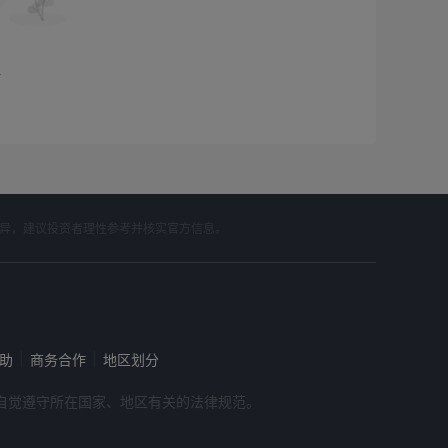
据
差异，建议投资者理性参考并核实官方信息。
|
|
帮助
商务合作
地区划分
，请自觉遵守所在国家、地区有关的法律规范。