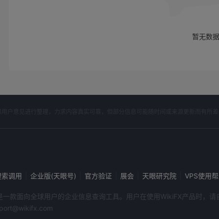
暂无数
开资料和用户意见进行整理，力求内容真实可靠，但部分信息可能随时间或来源更新而有所
|
|
|
|
|
搜索调用
企业版(天眼号)
官方验证
展会
天眼研究院
VPS使用
端产品是一款面向全球用户的企业信息查询工具。用户在使用WikiFX产品时
@wikifx.com