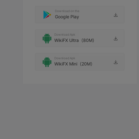
Download on the
Google Play
Download Apk
WikiFX Ultra（80M）
Download Apk
WikiFX Mini（20M）