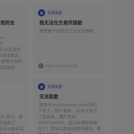
无法出金
其他
待您的支
 我无法在交易所提款 
 即使账户余额为正也无法取款 
 投资者
家的人读
ieu，
称专家的
为 
完为止，
我已向交易所
开一个新
，交易金额为 
账户为负
我不想再交易并
2024-09-18 10:58
初始资本
 3 日起提款。截
于亏损金额
 月 8 日，交
2023-
如此周而
wiki 能帮
杀，这是
无法出金
 无法取款 
无法
 我参与trustmarkets.com已经5
个月了，账户盈利，20多天前下
00 美元。我
了提款单，拨打热线
 我于6月
元的提款订
1900234580，说已经通知相关
为1k，
我无法联系到
方了！错误订单或问题不报告！希
动存款和