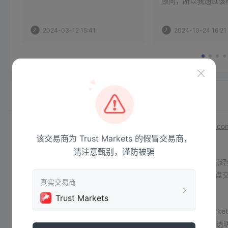
顾问，所以我通过该
持部门发送了一条消
名叫Nguyen The 
2024-03-12 15:41
2024-10-24 16:21
话来帮我提款，要求
票代码来验证我的账
开始我是半信半疑的
多月都提不出来，所
了。当我打开订单购
Trust Markets · 公司简介
注意
：Trust Markets的官方网站-
https://www.trustmarkets.co
该交易商为 Trust Markets 的假冒交易商，
Trust Markets信息
请注意甄别，谨防被骗
Trust Markets成立于2014年，是一家在圣卢西亚注册的
易。它提供模拟账户供练习，并且在先进的MT5平台上进行实盘
真实交易商
优点和缺点
Trust Markets是否合法？
Trust Markets
监管是评估经纪公司合法性和可靠性的关键因素，在Trust Mark
运营
。缺乏监管框架引发了对经纪商是否遵守行业标准、财务透