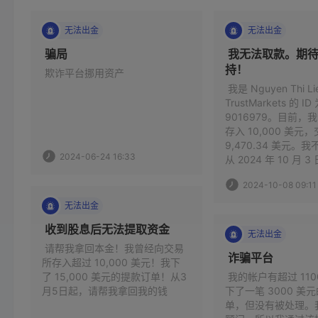
无法出金
无法出金
 骗局 
 我无法取款。期
持！ 
 欺诈平台挪用资产 
 我是 Nguyen Thi L
TrustMarkets 的 ID 
9016979。目前，
存入 10,000 美元
9,470.34 美元。
2024-06-24 16:33
从 2024 年 10 月
至今天，2024 年 10
2024-10-08 09:11
易仍未获得批准，希望 
我拿回我的钱。 
无法出金
 收到股息后无法提取资金  
无法出金
 请帮我拿回本金！我曾经向交易
 诈骗平台 
所存入超过 10,000 美元！我下
了 15,000 美元的提款订单！从3
 我的帐户有超过 110
月5日起，请帮我拿回我的钱  
下了一笔 3000 美
单，但没有被处理。