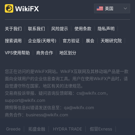
美国
关于我们
|
联系我们
|
风险提示
|
使用条款
|
隐私声明
|
搜索调用
|
企业版(天眼号)
|
官方验证
|
展会
|
天眼研究院
|
VPS使用帮助
|
商务合作
|
地区划分
您正在访问的是WikiFX网站。WikiFX互联网及其移动端产品是一款
面向全球用户的企业信息查询工具。用户在使用WikiFX产品时，请
自觉遵守所在国家、地区有关的法律规范。
交易商投诉举报、疑问咨询反馈邮箱：cs@wikifx.com，
support@wikifx.com
牌照等信息纠错请发送信息至：qa@wikifx.com
商务合作：business@wikifx.com
Greede
拓盛金融
HYDRA TRADE
假冒Exness