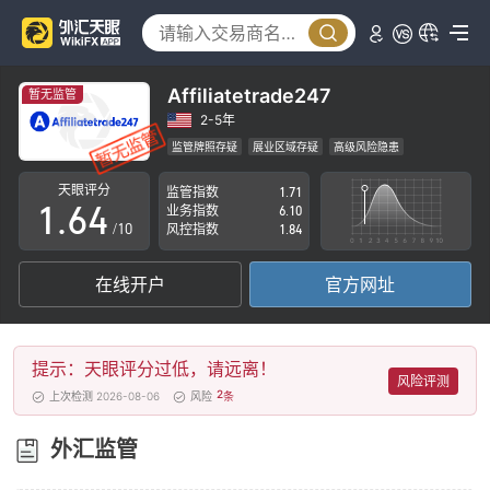
1
2
0
3
1
Affiliatetrade247
暂无监管
4
2
2-5年
监管牌照存疑
展业区域存疑
高级风险隐患
0
5
3
天眼评分
监管指数
1.71
1
.
6
4
业务指数
6.10
/10
风控指数
1.84
2
7
5
在线开户
官方网址
3
8
6
4
9
7
提示：天眼评分过低，请远离！
5
8
风险评测
2
上次检测 2026-08-06
风险
条
6
9
外汇监管
7