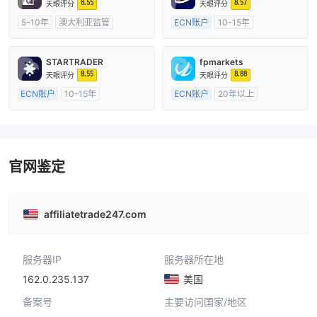
8.55
8.57
天眼评分
天眼评分
5-10年
澳大利亚监管
ECN账户
10-15年
全牌照 (MM)
主标MT4
澳大利亚监管
全牌照 (MM)
主标MT4
STARTRADER
fpmarkets
8.55
8.88
天眼评分
天眼评分
ECN账户
10-15年
ECN账户
20年以上
澳大利亚监管
全牌照 (MM)
澳大利亚监管
全牌照 (MM)
主标MT4
主标MT4
官网鉴定
affiliatetrade247.com
服务器IP
服务器所在地
162.0.235.137
美国
备案号
主要访问国家/地区