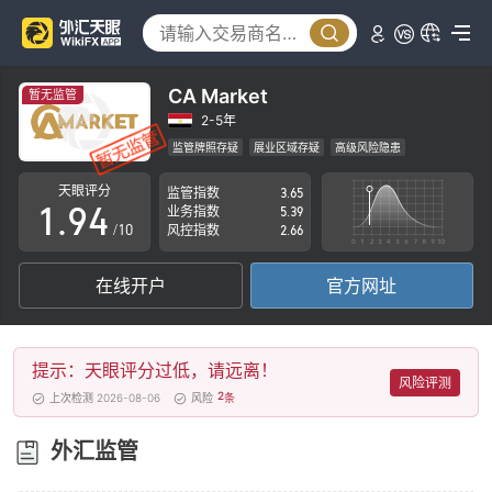
4
5
0
6
1
CA Market
暂无监管
7
2
2-5年
监管牌照存疑
展业区域存疑
高级风险隐患
0
8
3
天眼评分
监管指数
3.65
1
.
9
4
业务指数
5.39
/10
风控指数
2.66
2
5
在线开户
官方网址
3
6
4
7
提示：天眼评分过低，请远离！
5
8
风险评测
2
上次检测 2026-08-06
风险
条
6
9
外汇监管
7