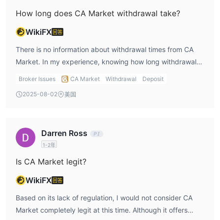
How long does CA Market withdrawal take?
WikiFX
回答
There is no information about withdrawal times from CA
Market. In my experience, knowing how long withdrawals
take is crucial, as it impacts liquidity. I would recommend
Broker Issues
CA Market
Withdrawal
Deposit
checking with customer support to understand their
2025-08-02
美国
processing times before depositing funds.
Darren Ross
1-2年
Is CA Market legit?
WikiFX
回答
Based on its lack of regulation, I would not consider CA
Market completely legit at this time. Although it offers