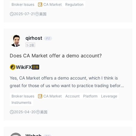
several trading options and innovative AI tools, the
Broker Issues
CA Market
Regulation
absence of regulation makes it harder to trust with
2025-07-21
美国
significant investments. I personally would approach with
caution until more information is available.
qirhost
1-2年
Does CA Market offer a demo account?
WikiFX
回答
Yes, CA Market offers a demo account, which I think is
great for those of us who want to practice trading before
committing real money. It allows me to get comfortable
Broker Issues
CA Market
Account
Platform
Leverage
with the platform without financial risk.
Instruments
2025-04-20
美国