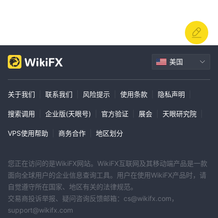
美国
关于我们
|
联系我们
|
风险提示
|
使用条款
|
隐私声明
|
搜索调用
|
企业版(天眼号)
|
官方验证
|
展会
|
天眼研究院
|
VPS使用帮助
|
商务合作
|
地区划分
您正在访问的是WikiFX网站。WikiFX互联网及其移动端产品是一款
面向全球用户的企业信息查询工具。用户在使用WikiFX产品时，请
自觉遵守所在国家、地区有关的法律规范。
交易商投诉举报、疑问咨询反馈邮箱：cs@wikifx.com，
support@wikifx.com