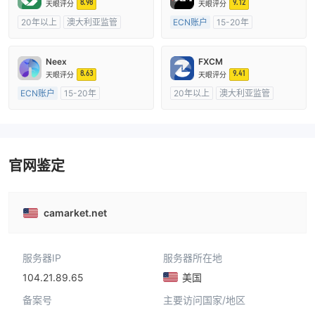
8.98
9.12
天眼评分
天眼评分
20年以上
澳大利亚监管
ECN账户
15-20年
全牌照 (MM)
cTrader
澳大利亚监管
全牌照 (MM)
主标MT4
Neex
FXCM
8.63
9.41
天眼评分
天眼评分
ECN账户
15-20年
20年以上
澳大利亚监管
澳大利亚监管
全牌照 (MM)
全牌照 (MM)
主标MT4
主标MT4
官网鉴定
camarket.net
服务器IP
服务器所在地
104.21.89.65
美国
备案号
主要访问国家/地区