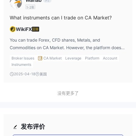
Wahab
1-2年
What instruments can I trade on CA Market?
WikiFX
回答
You can trade Forex, CFD shares, Metals, and
Commodities on CA Market. However, the platform does
not support cryptocurrencies, stocks, indices, ETFs, or
Broker Issues
CA Market
Leverage
Platform
Account
bonds, which is a downside for me, as I prefer a wider
Instruments
range of trading instruments to diversify my portfolio.
2025-04-18
美国
没有更多了
发布评价