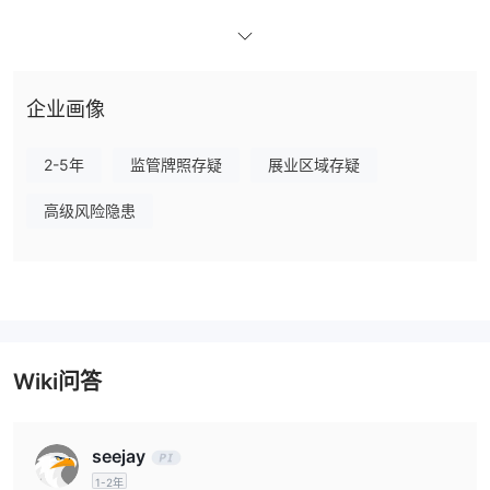
CA Market 可以交易什么？
账户类型/费用
企业画像
账户和手续费信息
现在在CA Market的网站上没有
。
交易平台
2-5年
监管牌照存疑
展业区域存疑
存款和取款
高级风险隐患
资金信息
现在在CA Market的网站上没有
。
Wiki问答
seejay
1-2年