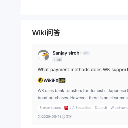
资产品在内的广泛市场工具。
JIA Securities 费用
存款和取款
Wiki问答
银行转账
（日本国内银行）适用于房地产和债券购买
工作日
提取资金。对于外国债券，可以在销售日期（
Sanjay sirohi
1-2年
WikiFX
回答
WK uses bank transfers for domestic Japanese b
bond purchases. However, there is no clear men
methods or fees associated with deposits and w
Broker Issues
JIA Securities
Deposit
Withdrawa
flexibility in payment methods is important for t
2025-08-18
美国
different channels for depositing or withdrawing 
suggest reading WK reviews from other users to 