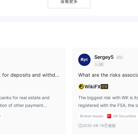
查看更多
，但未列出具体的付款方式。对于股票，可以在销售日期（交割日期）后
3个工作日
交割日期）后
提取资金。
Sergey5
1-2年
What payment methods does WK support for deposits and withdrawals?
What are the risks assoc
WikiFX
回答
anks for real estate and
The biggest risk with WK is its
tion of other payment
registered with the FSA, the la
ithdrawals. In my view, more
confirmation that it adheres 
l
Broker Issues
JIA Securities
raders who prefer using
regulatory oversight, traders
2025-08-16
美国
funds. To get more clarity, I
they would have with verified 
understand the full range of
creates an environment of unc