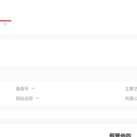
10
--
备案号
主要访
--
网站名称
所属
假冒他的