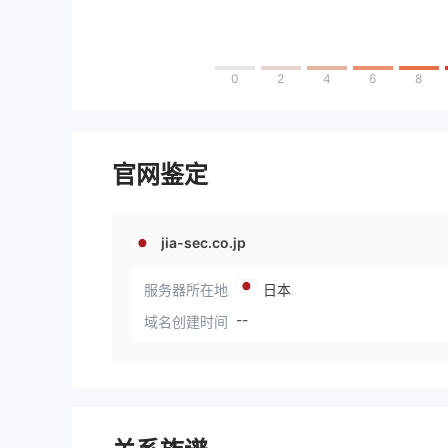
0
2
4
6
8
官网鉴定
jia-sec.co.jp
服务器所在地
日本
--
域名创建时间