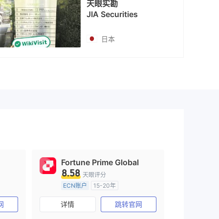
天眼实勘
JIA Securities
日本
Fortune Prime Global
8.58
天眼评分
ECN账户
15-20年
)
澳大利亚监管
全牌照 (MM)
网
详情
跳转官网
主标MT4