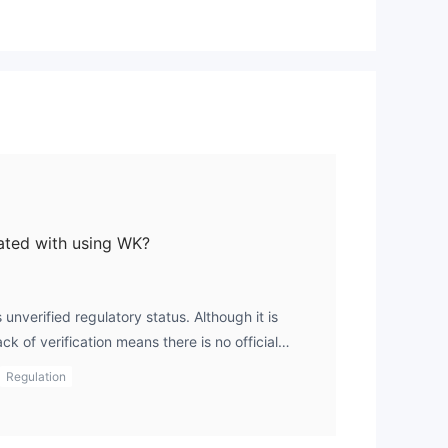
2个
iated with using WK?
 unverified regulatory status. Although it is
ck of verification means there is no official
to the necessary standards of operation. Without
Regulation
 may not have the same legal protections that
brokers. In my opinion, this lack of verification
ertainty for traders, which can increase the risk