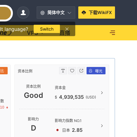
简体中文
下载WikiFX
lt language?
Switch
VPS
直播
对比
资本比例
曝光
资本比例
资本比例
资本比
资本金
Goo
Good
4,939,535
$
(USD)
指数
.10
日本排
影响力
影响力指数 NO.1
D
2.85
日本