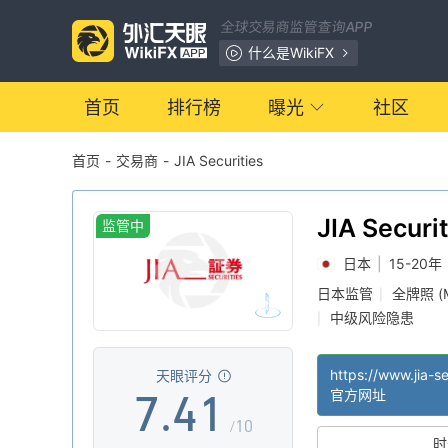
0
全球交易商监管查询APP
1
什么是WikiFX
2
首页
排行榜
曝光
社区
首页
-
交易商
-
JIA Securities
3
0
4
1
JIA Securi
监管中
日本
|
15-20年
5
2
日本监管
全牌照 (
|
中级风险隐患
|
6
3
0
https://www.jia-se
天眼评分
7
.
4
1
官方网址
/10
时