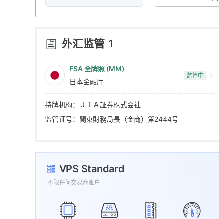
8
5
2
9
6
3
外汇监管
1
7
4
FSA 全牌照 (MM)
监管中
日本金融厅
8
5
持牌机构：ＪＩＡ証券株式会社
9
6
监管证号：関東財務局長（金商）第2444号
7
VPS Standard
8
不限任何交易商账户
9