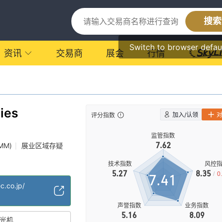
搜索
Switch to browser defau
资讯
交易商
展会
行情
ties
加入/认领
评分指数
监管指数
7.62
MM)
展业区域存疑
|
技术指数
风控
5.27
8.35
/
0
7.41
c.co.jp/
声誉指数
业务指数
5.16
8.09
光机