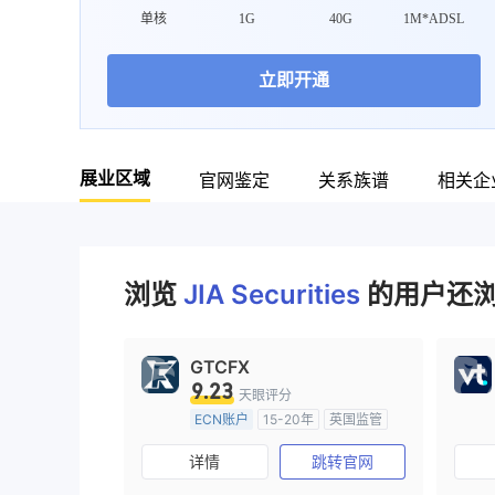
单核
1G
40G
1M*ADSL
立即开通
展业区域
官网鉴定
关系族谱
相关企
浏览
JIA Securities
的用户还浏
GTCFX
9.23
天眼评分
ECN账户
15-20年
英国监管
全牌照 (MM)
主标MT4
详情
跳转官网