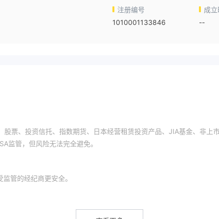
注册编号
成立
1010001133846
--
包括债券、股票、投资信托、指数期货、日本经营租赁投资产品、JIA基金、非上
s受FSA监管，但风险无法完全避免。
，比未受监管的经纪商更安全。
信托、指数期货、日本经营租赁投资产品、JIA基金、非上市公司基金和房地产小