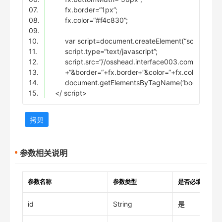
07.
fx.border=“1px”;
08.
fx.color=“#f4c830”;
09.
10.
var script=document.createElement(“script”);
11.
script.type=“text/javascript”;
12.
script.src=“//osshead.interface003.com/headfoot
13.
+“&border=“+fx.border+”&color=“+fx.color+”&ts=
14.
document.getElementsByTagName(‘body’)[0].ap
15.
</ script>
拷贝
参数相关说明
参数名称
参数类型
是否必填
id
String
是