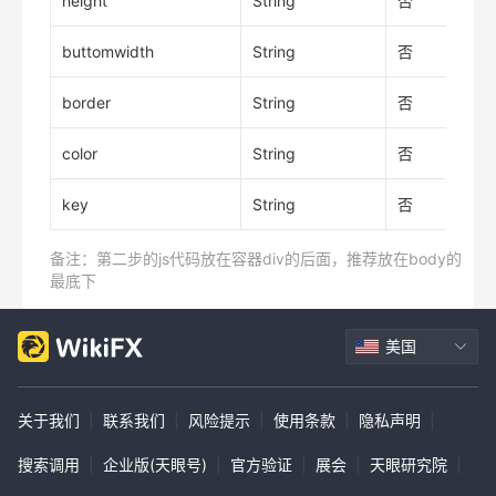
height
String
否
buttomwidth
String
否
border
String
否
color
String
否
key
String
否
备注：第二步的js代码放在容器div的后面，推荐放在body的
最底下
美国
关于我们
|
联系我们
|
风险提示
|
使用条款
|
隐私声明
|
搜索调用
|
企业版(天眼号)
|
官方验证
|
展会
|
天眼研究院
|