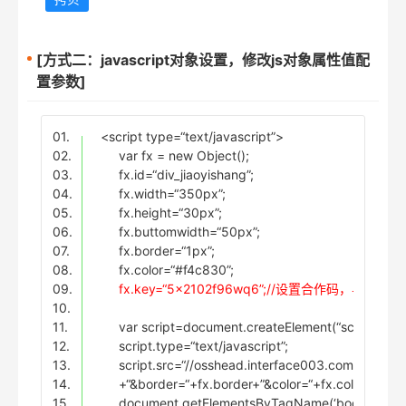
[方式二：javascript对象设置，修改js对象属性值配
置参数]
01.
<script type=“text/javascript”>
02.
var fx = new Object();
03.
fx.id=“div_jiaoyishang”;
04.
fx.width=“350px”;
05.
fx.height=“30px”;
06.
fx.buttomwidth=“50px”;
07.
fx.border=“1px”;
08.
fx.color=“#f4c830”;
09.
fx.key=“5x2102f96wq6”;//设置合作码，
10.
11.
var script=document.createElement(“script”);
12.
script.type=“text/javascript”;
13.
script.src=“//osshead.interface003.com/headfoot
14.
+“&border=“+fx.border+”&color=“+fx.color+”&ts=
15.
document.getElementsByTagName(‘body’)[0].ap