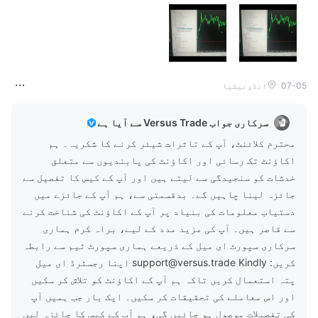
07-05
انڈونیشیا
سرکاری جواب Versus Trade سے آیا ہے
محترم کلائنٹ، آپ کے تاثرات شیئر کرنے کا شکریہ۔ ہم
اکاؤنٹ تک رسائی اور اکاؤنٹ کی پابندیوں سے متعلق
خدشات کو سنجیدگی سے لیتے ہیں اور آپ کے کیس کا تفصیل سے
جائزہ لینا چاہیں گے۔ بدقسمتی سے، ہم آپ کے جائزے میں
دستیاب معلومات کی بنیاد پر آپ کے اکاؤنٹ کی شناخت کرنے
سے قاصر ہیں۔ آپ کی مزید مدد کے لیے، براہ کرم ہماری
سرکاری سپورٹ ای میل کے ذریعے ہماری سپورٹ ٹیم سے رابطہ
کریں: support@versus.trade Kindly اپنا رجسٹرڈ ای میل
پتہ استعمال کریں تاکہ ہم آپ کے اکاؤنٹ کو تلاش کر سکیں
اور اس معاملے کی تحقیقات کر سکیں۔ ایک بار جب ہمیں آپ
کی تفصیلات موصول ہو جائیں گی، ہم آپ کے کیس کا جائزہ لیں