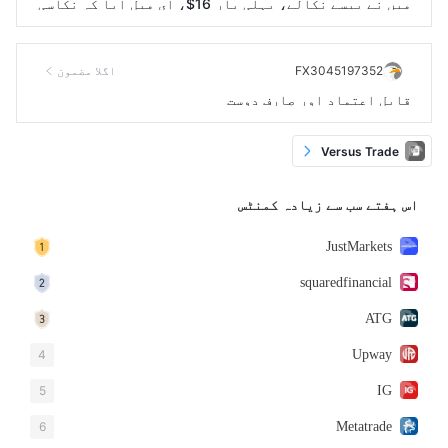
میں نے پیسے نکالے، پہلی بار 16$، ای میل آیا کہ نکاسی
کامیاب ہوئی اور پیسے بھی آگئے۔ جب دوسری بار 45$ نکا
لے تو ای میل آیا کہ نکاسی منظور ہوگئی، لیکن پیسے اکا
FX3045197352
اگلا مضمون
ؤنٹ میں نہیں آئے۔ اب بھی مجھے مزید 24-48 گھنٹے انتظ
قابل اعتماد اور صارف دوست
ار کرنے کو کہا جا رہا ہے، پیسے میرے اکاؤنٹ میں نہیں
آئے
Versus Trade
اس ہفتے سب سے زیادہ کمنٹس
JustMarkets
squaredfinancial
ATG
4
Upway
5
IG
6
Metatrade