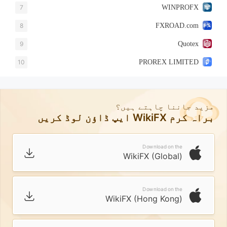
7
WINPROFX
8
FXROAD.com
9
Quotex
10
PROREX LIMITED
مزید جاننا چاہتے ہیں؟
براہ کرم WikiFX ایپ ڈاؤن لوڈ کریں
Download on the
WikiFX (Global)
Download on the
WikiFX (Hong Kong)