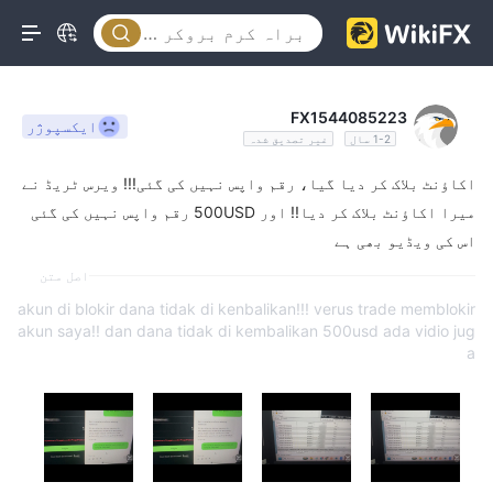
FX1544085223
ایکسپوژر
1-2 سال
غیر تصدیق شدہ
اکاؤنٹ بلاک کر دیا گیا، رقم واپس نہیں کی گئی!!! ويرس ٹریڈ نے
میرا اکاؤنٹ بلاک کر دیا!! اور 500USD رقم واپس نہیں کی گئی
اس کی ویڈیو بھی ہے
اصل متن
akun di blokir dana tidak di kenbalikan!!! verus trade memblokir
akun saya!! dan dana tidak di kembalikan 500usd ada vidio jug
a