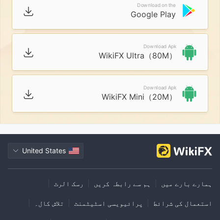
Download on the
Google Play
Download Apk
WikiFX Ultra（80M）
Download Apk
WikiFX Mini（20M）
United States
ہمارے بارے میں
|
ہم سے رابطہ کریں
|
رسک الرٹ
|
استعمال کی شرائط
|
پرائیویسی اسٹیٹمنٹ
|
تلاش کال۔
|