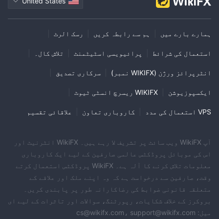
United States
ہمارے بارے میں
|
ہم سے رابطہ کریں
|
رسک الرٹ
|
استعمال کی شرائط
|
پرائیویسی اسٹیٹمنٹ
|
تلاش کال۔
|
انٹرپرائز ورژن (WIKIFX نمبر)
|
سرکاری تصدیق
|
ایکسپوزیوشن
|
WIKIFX ریسرچ انسٹی ٹیوٹ
|
VPS استعمال کی مدد
|
کاروباری تعاون
|
علاقائی تقسیم
آپ WikiFX ویب سائٹ پر تشریف لا رہے ہیں۔ WikiFX انٹرنیٹ اور
اس کی موبائل پروڈکٹس عالمی صارفین کے لیے ایک کاروباری
معلومات تلاش کرنے کا آلہ ہے۔ WikiFX پروڈکٹس استعمال کرتے
وقت، صارفین سے درخواست ہے کہ وہ اپنے ملک اور علاقے کے
متعلقہ قانونی ضوابط کی رضاکارانہ طور پر پابندی کریں۔
بروکرز کے خلاف شکایات، رپورٹنگ، سوالات اور تاثرات کے لیے ای
میل: cs@wikifx.com، support@wikifx.com