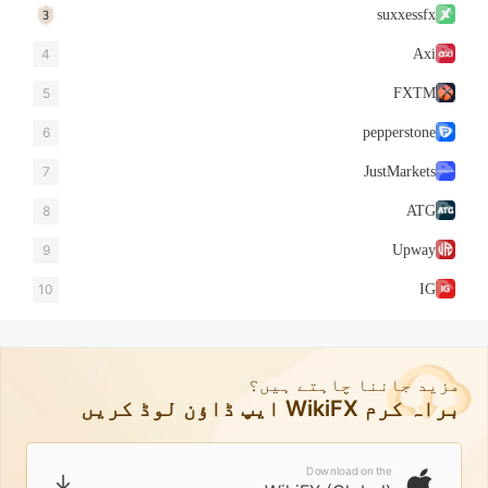
suxxessfx
4
Axi
5
FXTM
6
pepperstone
7
JustMarkets
8
ATG
9
Upway
10
IG
مزید جاننا چاہتے ہیں؟
براہ کرم WikiFX ایپ ڈاؤن لوڈ کریں
Download on the