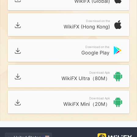
WikiFX (Global)
Download on the
WikiFX (Hong Kong)
Download on the
Google Play
Download Apk
WikiFX Ultra（80M）
Download Apk
WikiFX Mini（20M）