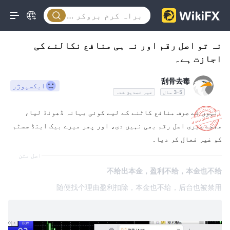
نہ تو اصل رقم اور نہ ہی منافع نکالنے کی
اجازت ہے۔
刮骨去毒
ایکسپوژر
3-5 سال
غیر تصدیق شدہ
انہوں نے صرف منافع کاٹنے کے لیے کوئی بہانہ ڈھونڈ لیا،
مجھے میری اصل رقم بھی نہیں دی، اور پھر میرے بیک اینڈ سسٹم
کو غیر فعال کر دیا۔
اصل متن
不给出本金，盈利不给，本金也不给
随便找个理由盈利扣除，本金也不给，后台也被禁用