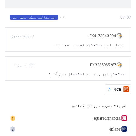
07-07
رقم نکالنا ممکن نہیں ہے۔
FX4172943204
پچھلا مضمون
ہموار اور مستحکم، تجربہ اچھا ہے
FX3285985287
اگلا مضمون
مستحکم اور ہموار، استعمال میں آسان
NCE
اس ہفتے سب سے زیادہ کمنٹس
squaredfinancial
eplanet