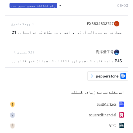
06-03
رقم نکالنا ممکن نہیں ہے۔
FX3834833747
پچھلا مضمون
عمل نہ ہونے والے آرڈرز، اندرونی نظام کی خرابیاں، 21
دن
海洋量子号
اگلا مضمون
PJS پلیٹ فارم کے جمع اور نکالنے کے چینلز غیر قانونی
فنڈز میں ملوث تھے، جس کی وجہ سے بینک اکاؤنٹس منجمد ہ
و گئے۔
pepperstone
اس ہفتے سب سے زیادہ کمنٹس
JustMarkets
squaredfinancial
ATG