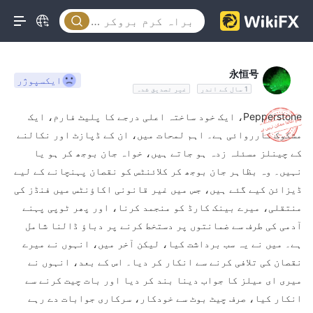
永恒号
ایکسپوژر
1 سال کے اندر
غیر تصدیق شدہ
Pepperstone، ایک خود ساختہ اعلی درجے کا پلیٹ فارم، ایک
مشکوک کارروائی ہے۔ اہم لمحات میں، ان کے ڈپازٹ اور نکالنے
کے چینلز مسئلہ زدہ ہو جاتے ہیں، خواہ جان بوجھ کر ہو یا
نہیں۔ وہ بظاہر جان بوجھ کر کلائنٹس کو نقصان پہنچانے کے لیے
ڈیزائن کیے گئے ہیں، جس میں غیر قانونی اکاؤنٹس میں فنڈز کی
منتقلی، میرے بینک کارڈ کو منجمد کرنا، اور پھر ٹوپی پہنے
آدمی کی طرف سے ضمانتوں پر دستخط کرنے پر دباؤ ڈالنا شامل
ہے۔ میں نے یہ سب برداشت کیا، لیکن آخر میں، انہوں نے میرے
نقصان کی تلافی کرنے سے انکار کر دیا۔ اس کے بعد، انہوں نے
میری ای میلز کا جواب دینا بند کر دیا اور بات چیت کرنے سے
انکار کیا، صرف چیٹ بوٹ سے خودکار، سرکاری جوابات دے رہے