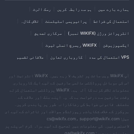
ہمارے بارے میں
|
ہم سے رابطہ کریں
|
رسک الرٹ
|
استعمال کی شرائط
|
پرائیویسی اسٹیٹمنٹ
|
تلاش کال۔
|
انٹرپرائز ورژن (WIKIFX نمبر)
|
سرکاری تصدیق
|
ایکسپوزیوشن
|
WIKIFX ریسرچ انسٹی ٹیوٹ
|
VPS استعمال کی مدد
|
کاروباری تعاون
|
علاقائی تقسیم
آپ WikiFX ویب سائٹ پر تشریف لا رہے ہیں۔ WikiFX انٹرنیٹ اور
اس کی موبائل پروڈکٹس عالمی صارفین کے لیے ایک کاروباری
معلومات تلاش کرنے کا آلہ ہے۔ WikiFX پروڈکٹس استعمال کرتے
وقت، صارفین سے درخواست ہے کہ وہ اپنے ملک اور علاقے کے
متعلقہ قانونی ضوابط کی رضاکارانہ طور پر پابندی کریں۔
بروکرز کے خلاف شکایات، رپورٹنگ، سوالات اور تاثرات کے لیے ای
میل: cs@wikifx.com، support@wikifx.com
لائسنس وغیرہ کی معلومات میں تصحیح کے لیے براہ کرم اس پتے پر
معلومات بھیجیں: qa@wikifx.com