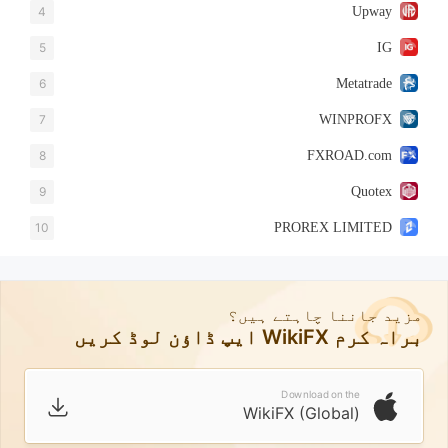
4
Upway
5
IG
6
Metatrade
7
WINPROFX
8
FXROAD.com
9
Quotex
10
PROREX LIMITED
مزید جاننا چاہتے ہیں؟
براہ کرم WikiFX ایپ ڈاؤن لوڈ کریں
Download on the
WikiFX (Global)