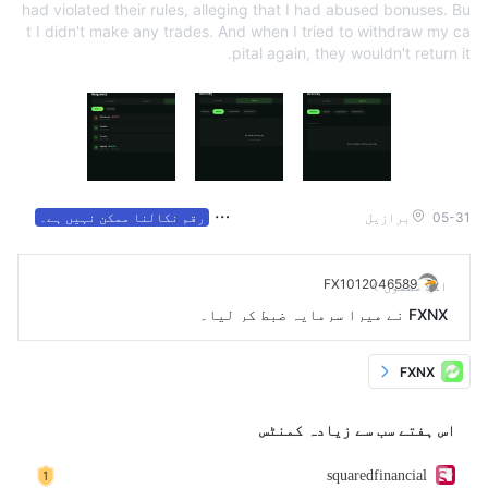
had violated their rules, alleging that I had abused bonuses. Bu
t I didn't make any trades. And when I tried to withdraw my ca
pital again, they wouldn't return it.
05-31
برازیل
رقم نکالنا ممکن نہیں ہے۔
FX1012046589
اگلا مضمون
FXNX نے میرا سرمایہ ضبط کر لیا۔
FXNX
اس ہفتے سب سے زیادہ کمنٹس
squaredfinancial