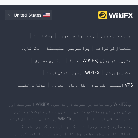
United States
ہمارے بارے میں
|
ہم سے رابطہ کریں
|
رسک الرٹ
|
استعمال کی شرائط
|
پرائیویسی اسٹیٹمنٹ
|
تلاش کال۔
|
انٹرپرائز ورژن (WIKIFX نمبر)
|
سرکاری تصدیق
|
ایکسپوزیوشن
|
WIKIFX ریسرچ انسٹی ٹیوٹ
|
VPS استعمال کی مدد
|
کاروباری تعاون
|
علاقائی تقسیم
آپ WikiFX ویب سائٹ پر تشریف لا رہے ہیں۔ WikiFX انٹرنیٹ اور
اس کی موبائل پروڈکٹس عالمی صارفین کے لیے ایک کاروباری
معلومات تلاش کرنے کا آلہ ہے۔ WikiFX پروڈکٹس استعمال کرتے
وقت، صارفین سے درخواست ہے کہ وہ اپنے ملک اور علاقے کے
متعلقہ قانونی ضوابط کی رضاکارانہ طور پر پابندی کریں۔