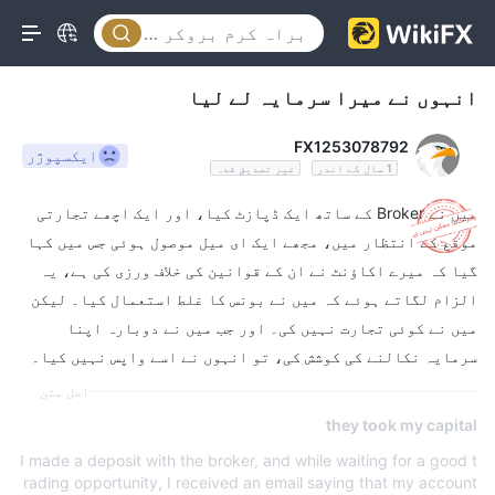
انہوں نے میرا سرمایہ لے لیا
FX1253078792
ایکسپوژر
1 سال کے اندر
غیر تصدیق شدہ
میں نے Broker کے ساتھ ایک ڈپازٹ کیا، اور ایک اچھے تجارتی
موقع کے انتظار میں، مجھے ایک ای میل موصول ہوئی جس میں کہا
گیا کہ میرے اکاؤنٹ نے ان کے قوانین کی خلاف ورزی کی ہے، یہ
الزام لگاتے ہوئے کہ میں نے بونس کا غلط استعمال کیا۔ لیکن
میں نے کوئی تجارت نہیں کی۔ اور جب میں نے دوبارہ اپنا
سرمایہ نکالنے کی کوشش کی، تو انہوں نے اسے واپس نہیں کیا۔
اصل متن
they took my capital
I made a deposit with the broker, and while waiting for a good t
rading opportunity, I received an email saying that my account