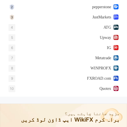
pepperstone
JustMarkets
4
ATG
5
Upway
6
IG
7
Metatrade
8
WINPROFX
9
FXROAD.com
10
Quotex
مزید جاننا چاہتے ہیں؟
براہ کرم WikiFX ایپ ڈاؤن لوڈ کریں