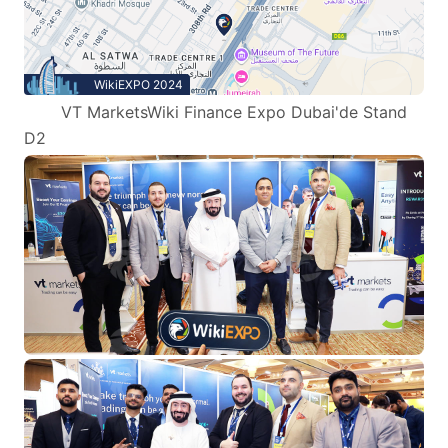
WikiEXPO 2024
VT MarketsWiki Finance Expo Dubai'de Stand
D2