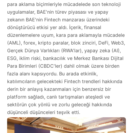
para aklama biçimleriyle mücadelede son teknoloji
uygulamalar, BAE'nin türev piyasası ve yapay
zekanın BAE'nin Fintech manzarası üzerindeki
dönüştürücü etkisi yer aldı. İçerik, finansal
düzenlemelere uyum, kara para aklamayla mücadele
(AML), forex, kripto paralar, blok zinciri, DeFi, Web3,
Gerçek Dünya Varlıkları (RWA'lar), yapay zeka (AI),
ESG, iklim riski, bankacılık ve Merkez Bankası Dijital
Para Birimleri (CBDC'ler) dahil olmak üzere birden
fazla alanı kapsıyordu. Bu arada etkinlik,
katılımcıların gelecekteki Fintech trendleri hakkında
derin bir anlayış kazanmaları için benzersiz bir
platform sağladı, canlı tartışmaları ateşledi ve
sektörün çok yönlü ve zorlu geleceği hakkında
düşünceli düşünceleri teşvik etti.