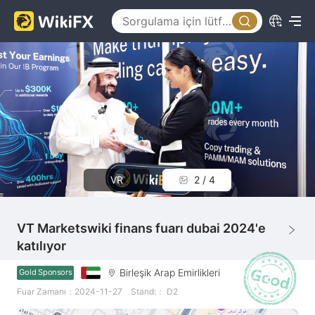
VR
2 / 4
VT Marketswiki finans fuarı dubai 2024'e
katılıyor
Birleşik Arap Emirlikleri
Gold Sponsors
Fuar Zamanı：2024-11-27
Stand:： D2