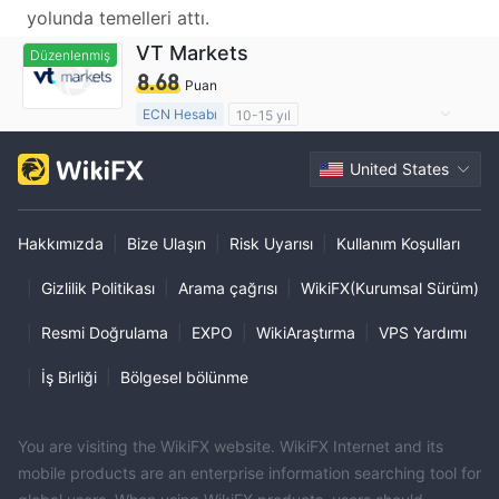
yolunda temelleri attı.
VT Markets
Düzenlenmiş
8.68
Puan
ECN Hesabı
10-15 yıl
Düzenleyici Ülke/Bölge: Avustralya
United States
Pazar Yapıcılık (MM)
MT4 Tam Lisans
Küresel İşletme
Hakkımızda
|
Bize Ulaşın
|
Risk Uyarısı
|
Kullanım Koşulları
|
Gizlilik Politikası
|
Arama çağrısı
|
WikiFX(Kurumsal Sürüm)
|
Resmi Doğrulama
|
EXPO
|
WikiAraştırma
|
VPS Yardımı
|
İş Birliği
|
Bölgesel bölünme
You are visiting the WikiFX website. WikiFX Internet and its
mobile products are an enterprise information searching tool for