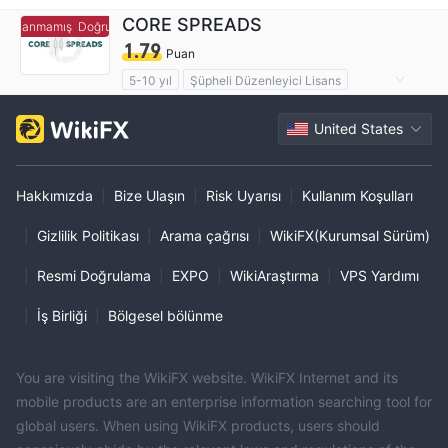
CORE SPREADS
rulanmamış
Doğrulanmamış
1.79
Puan
5-10 yıl
Şüpheli Düzenleyici Lisans
Şüpheli İş Kapsamı
United States
Yüksek düzeyde potansiyel risk
Hakkımızda
|
Bize Ulaşın
|
Risk Uyarısı
|
Kullanım Koşulları
|
Gizlilik Politikası
|
Arama çağrısı
|
WikiFX(Kurumsal Sürüm)
|
Resmi Doğrulama
|
EXPO
|
WikiAraştırma
|
VPS Yardımı
|
İş Birliği
|
Bölgesel bölünme
You are visiting the WikiFX website. WikiFX Internet and its
mobile products are an enterprise information searching tool for
global users. When using WikiFX products, users should