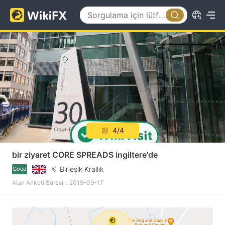
4/4
bir ziyaret CORE SPREADS ingiltere'de
Birleşik Krallık
Good
Alan Anketi Süresi：2019-09-17