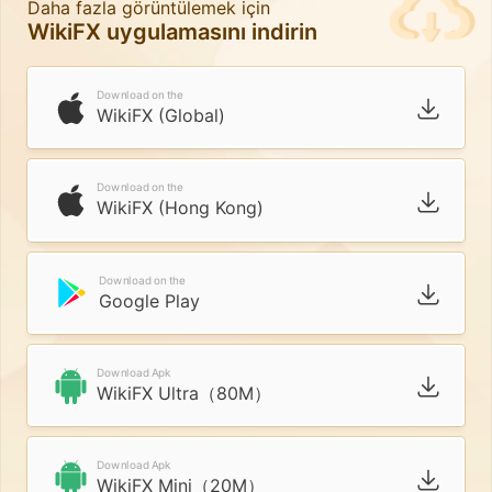
Daha fazla görüntülemek için
WikiFX uygulamasını indirin
Download on the
WikiFX (Global)
Download on the
WikiFX (Hong Kong)
Download on the
Google Play
Download Apk
WikiFX Ultra（80M）
Download Apk
WikiFX Mini（20M）