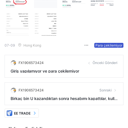
07-09
Hong Kong
Para çekilemiyor
FX1906573424
Önceki Gönderi
Giriş yapılamıyor ve para çekilemiyor
FX1906573424
Sonraki
Birkaç bin U kazandıktan sonra hesabımı kapattılar, kulla
namıyorum,
EE TRADE