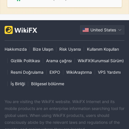
United States
Hakkımızda
|
Bize Ulaşın
|
Risk Uyarısı
|
Kullanım Koşulları
|
Gizlilik Politikası
|
Arama çağrısı
|
WikiFX(Kurumsal Sürüm)
|
Resmi Doğrulama
|
EXPO
|
WikiAraştırma
|
VPS Yardımı
|
İş Birliği
|
Bölgesel bölünme
You are visiting the WikiFX website. WikiFX Internet and its
mobile products are an enterprise information searching tool for
global users. When using WikiFX products, users should
consciously abide by the relevant laws and regulations of the