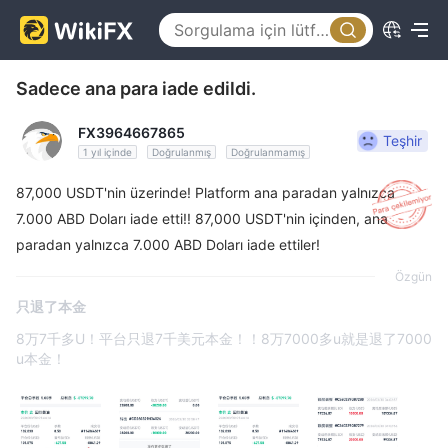
Sadece ana para iade edildi.
FX3964667865
Teşhir
1 yıl içinde
Doğrulanmış
Doğrulanmamış
87,000 USDT'nin üzerinde! Platform ana paradan yalnızca
7.000 ABD Doları iade etti!! 87,000 USDT'nin içinden, ana
paradan yalnızca 7.000 ABD Doları iade ettiler!
Özgün
只退了本金
8万7千多U！平台只退7千美元本金！！8万7000多u就是退了7000
u本金！