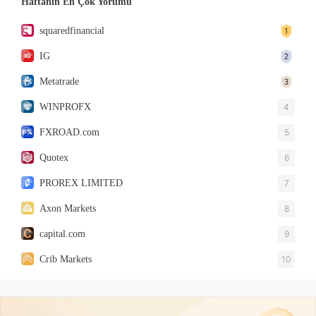
Haftanın En Çok Yorumu
squaredfinancial
IG
Metatrade
WINPROFX
4
FXROAD.com
5
Quotex
6
PROREX LIMITED
7
Axon Markets
8
capital.com
9
Crib Markets
10