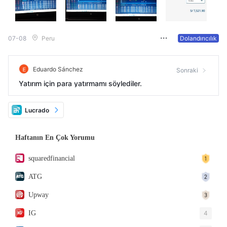
07-08
Peru
Dolandırıcılık
Eduardo Sánchez
Sonraki
Yatırım için para yatırmamı söylediler.
Lucrado
Haftanın En Çok Yorumu
squaredfinancial
ATG
Upway
IG
4