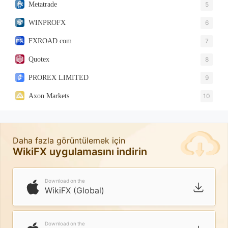
Metatrade
5
WINPROFX
6
FXROAD.com
7
Quotex
8
PROREX LIMITED
9
Axon Markets
10
Daha fazla görüntülemek için
WikiFX uygulamasını indirin
Download on the
WikiFX (Global)
Download on the