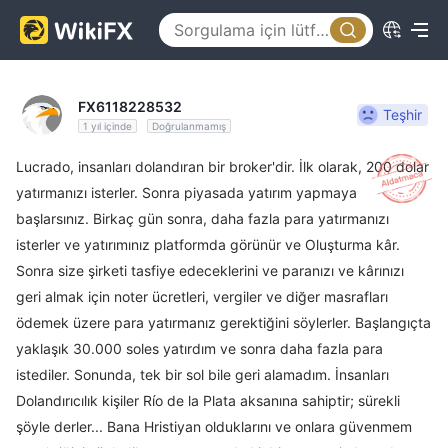
FX6118228532
Teşhir
1 yıl içinde
Doğrulanmamış
Lucrado, insanları dolandıran bir broker'dir. İlk olarak, 200 dolar
yatırmanızı isterler. Sonra piyasada yatırım yapmaya
başlarsınız. Birkaç gün sonra, daha fazla para yatırmanızı
isterler ve yatırımınız platformda görünür ve Oluşturma kâr.
Sonra size şirketi tasfiye edeceklerini ve paranızı ve kârınızı
geri almak için noter ücretleri, vergiler ve diğer masrafları
ödemek üzere para yatırmanız gerektiğini söylerler. Başlangıçta
yaklaşık 30.000 soles yatırdım ve sonra daha fazla para
istediler. Sonunda, tek bir sol bile geri alamadım. İnsanları
Dolandırıcılık kişiler Río de la Plata aksanına sahiptir; sürekli
şöyle derler... Bana Hristiyan olduklarını ve onlara güvenmem