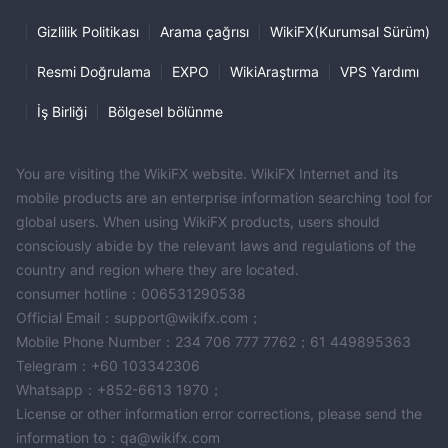
|
Gizlilik Politikası
|
Arama çağrısı
|
WikiFX(Kurumsal Sürüm)
|
Resmi Doğrulama
|
EXPO
|
WikiAraştırma
|
VPS Yardımı
|
İş Birliği
|
Bölgesel bölünme
You are visiting the WikiFX website. WikiFX Internet and its
mobile products are an enterprise information searching tool for
global users. When using WikiFX products, users should
consciously abide by the relevant laws and regulations of the
country and region where they are located.
consumer hotline：006531290538
Official Email：support@wikifx.com；
Mobile Phone Number：234 706 777 7762；61 449895363
Telegram：+60 103342306
Whatsapp：+852-6613 1970；
License or other information error corrections, please send the
information to：qa@wikifx.com