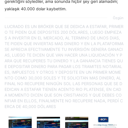
gerektiğini söylediler, ama sonunda hiçbir şey geri alamadım;
yaklaşık 40.000 dolar kaybettim.
Özgün
LUCRADO ES UN BRÓKER QUE SE DEDICA A ESTAFAR, PRIMER
O TE PIDEN QUE DEPOSITES 200 DÓLARES, LUEGO EMPIEZA
S A INVERTIR EN EL MERCADO, AL TERMINO DE UNOS DIAS,
TE PIDEN QUE INVIERTAS MAS DINERO Y EN LA PLATAFORMA
SE APRECIA EFECTIVAMENTE TU INVERSIÓN GENERA GANACI
AS, LUEGO TE DICEN QUE VAN HACER UNA LIQUIDACIÓN Y P
ARA QUE RECUPERES TU DINERO Y LA GANANCIA TIENES QU
E DEPOSITAR DINERO PARA PAGAR LOS TRAMITES NOTARIAL
ES, IMPUESTOS Y OTROS Y DEPOSITE EN UN PRIMER MOME
NTO COMO 30,000 SOLES Y TE SOLICITAN MAS DINERO, AL
FINAL NO RECUPERE NINGÚN SOL LAS PERSONAS QUE SE D
EDICAN A ESTAFAR TIENEN ACENTO RIO PLATENSE, EN CAD
A MOMENTO DICEN QUE SON CRISTIANOS Y QUE DEBES CO
NFIAR EN ELLOS, FINALMENTE NO RECUPERE NADA, PERDÍ C
ERCA DE 40,000 DÓLARES