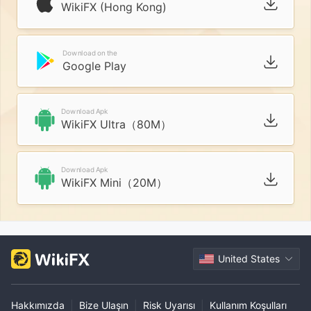
WikiFX (Hong Kong)
Download on the
Google Play
Download Apk
WikiFX Ultra（80M）
Download Apk
WikiFX Mini（20M）
United States
Hakkımızda
|
Bize Ulaşın
|
Risk Uyarısı
|
Kullanım Koşulları