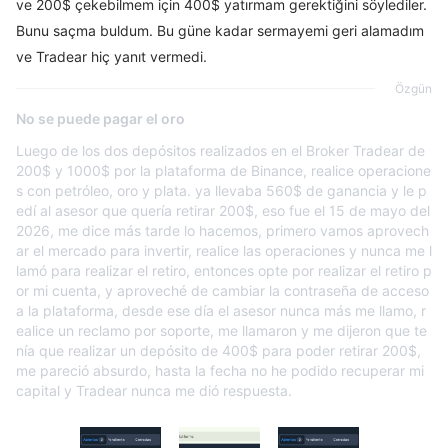
ve 200$ çekebilmem için 400$ yatırmam gerektiğini söylediler.
Bunu saçma buldum. Bu güne kadar sermayemi geri alamadım
ve Tradear hiç yanıt vermedi.
Özgün
No se puede pagar el oro
Luego de los dos depósitos realizados en el Broker Tradear de
200$ y 1000$ por la plataforma de Binance, realice operacione
s con petróleo, oro y plata. ya llevaba 560$ de ganancia y le p
edí al asesor que quería retirar 200$, eso fue el 15 de mayo del
2026, me dice más tarde lo hacemos, primero vamos aprovech
ar el mercado para invertir, realice las operaciones y nunca me l
lamó para realizar el retiro, entonces opte por realizar el retiro p
or mi cuenta, y aproveché de cambiar la contraseña de acceso
a la plataforma, desde ese día el asesor nunca más me llamo, r
ealice un reclamo por soporte, me llamaron y me dijeron que te
nía que realizar un depósito de 400$ para poder retirar 200$,
me pareció absurdo, hasta la fecha no he podido recuperar mi
capital y Tradear nunca me dió respuesta.