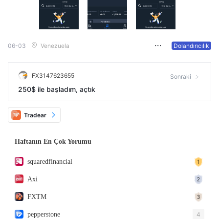
06-03
Venezuela
Dolandırıcılık
FX3147623655
Sonraki
250$ ile başladım, açtık
Tradear
Haftanın En Çok Yorumu
squaredfinancial
Axi
FXTM
pepperstone
4