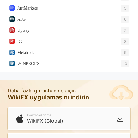
JustMarkets
5
ATG
6
Upway
7
IG
8
Metatrade
9
WINPROFX
10
Daha fazla görüntülemek için
WikiFX uygulamasını indirin
Download on the
WikiFX (Global)