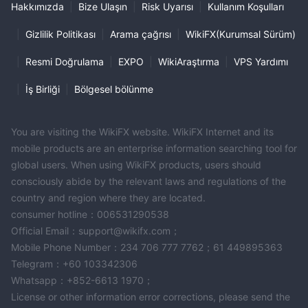
Hakkımızda
|
Bize Ulaşın
|
Risk Uyarısı
|
Kullanım Koşulları
|
Gizlilik Politikası
|
Arama çağrısı
|
WikiFX(Kurumsal Sürüm)
|
Resmi Doğrulama
|
EXPO
|
WikiAraştırma
|
VPS Yardımı
|
İş Birliği
|
Bölgesel bölünme
You are visiting the WikiFX website. WikiFX Internet and its
mobile products are an enterprise information searching tool for
global users. When using WikiFX products, users should
consciously abide by the relevant laws and regulations of the
country and region where they are located.
consumer hotline：006531290538
Official Email：support@wikifx.com；
Mobile Phone Number：234 706 777 7762；61 449895363
Telegram：+60 103342306
Whatsapp：+852-6613 1970；
License or other information error corrections, please send the