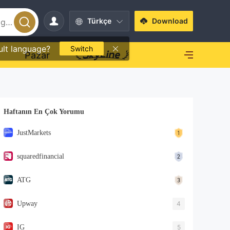
Türkçe
Download
ult language?
Switch
O
Pazar
Haftanın En Çok Yorumu
JustMarkets
squaredfinancial
ATG
Upway
4
IG
5