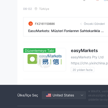
06-02
Türkiye
FX2161159886
Önceki Gönderi
EasyMarkets: Müşteri Fonlarının Sahtekarlıkla Y
önlendirilmesi
easyMarkets
Düzenlemeye Tabi
easyMarkets Pty Ltd
https://chn.yixinchina.p
20 yıldan fazla
Düzenleyici Ülke/Bölge: A
Düzenleyici Ülke/Bölge: Kı
Düzenleyici Ülke/Bölge: Vi
※ WikiFX, veril
Düzenleyici Ülke/Bölge: S
Ülke/İlçe Seç
United States
eksiksizliğini,
şiddetle tavsiye
Pazar Yapıcılık (MM)
Türev İşlem Lisansı (EP)