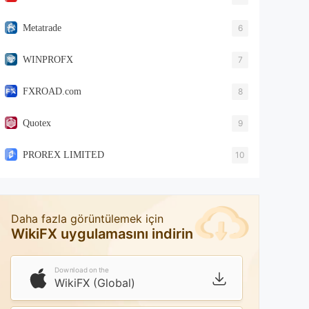
Metatrade
6
WINPROFX
7
FXROAD.com
8
Quotex
9
PROREX LIMITED
10
Daha fazla görüntülemek için
WikiFX uygulamasını indirin
Download on the
WikiFX (Global)