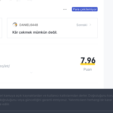
Para çekilemiyor
DANIEL6448
Sonraki
Kâr çekmek mümkün değil.
7.96
ro/int/
Puan
vustralya
brıs
rgin Adaları
eri kamuya açık kaynaklardan ve kullanıcı katkılarından derler. Doğruluğunu koruma
eyşeller
 doğruluğunu veya güncelliğini garanti etmiyoruz. Yatırımcıların herhangi bir kar
 edilir.
MT4 Tam Lisans