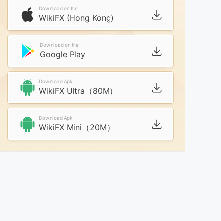
Download on the
WikiFX (Hong Kong)
Download on the
Google Play
Download Apk
WikiFX Ultra（80M）
Download Apk
WikiFX Mini（20M）