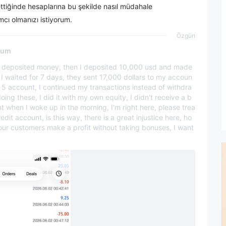
 ettiğinde hesaplarına bu şekilde nasıl müdahale
cı olmanızı istiyorum.
Özgün
rum
 I deposited money, then I deposited 10,000 usd and made
I waited for 7 days, they sent 17,000 dollars to my accoun
 5 account, I continued my transactions instead of withdra
ing these, I did it with my own equity, I didn't receive a b
when I woke up in the morning, I'm right here, please trea
t account, is this way, there is a great injustice here, ho
your customers make a profit without taking bonuses, I want