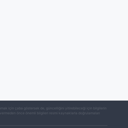
k için çaba göstersek de, güncelliğini yitirebileceği için bilgilerin
ar vermeden önce önemli bilgileri resmi kaynaklarla doğrulamaları