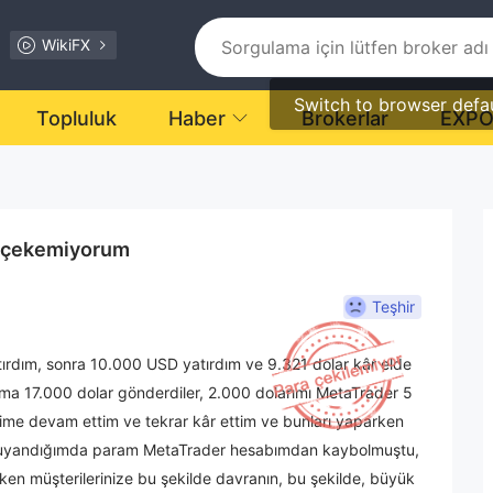
WikiFX
Switch to browser defa
Topluluk
Haber
Brokerlar
EXP
ı çekemiyorum
Teşhir
ırdım, sonra 10.000 USD yatırdım ve 9.321 dolar kâr elde
ma 17.000 dolar gönderdiler, 2.000 dolarımı MetaTrader 5
rime devam ettim ve tekrar kâr ettim ve bunları yaparken
 uyandığımda param MetaTrader hesabımdan kaybolmuştu,
en müşterilerinize bu şekilde davranın, bu şekilde, büyük