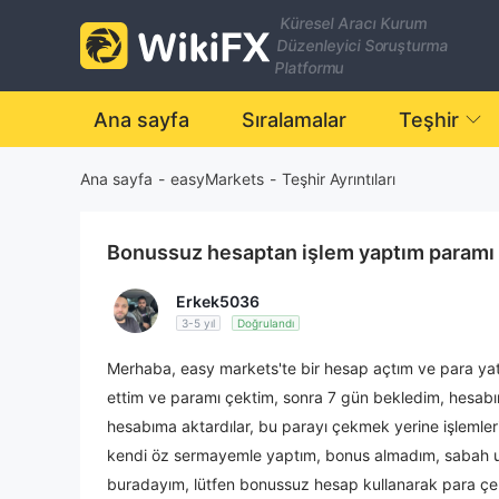
Küresel Aracı Kurum
Düzenleyici Soruşturma
Platformu
Ana sayfa
Sıralamalar
Teşhir
Ana sayfa
-
easyMarkets
-
Teşhir Ayrıntıları
Bonussuz hesaptan işlem yaptım param
Erkek5036
3-5 yıl
Doğrulandı
Merhaba, easy markets'te bir hesap açtım ve para yat
ettim ve paramı çektim, sonra 7 gün bekledim, hesabı
hesabıma aktardılar, bu parayı çekmek yerine işlemle
kendi öz sermayemle yaptım, bonus almadım, sabah
buradayım, lütfen bonussuz hesap kullanarak para çek