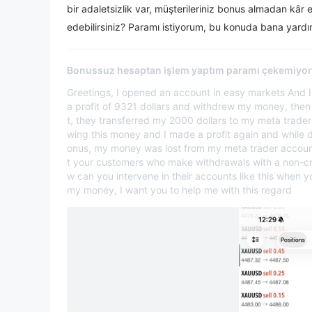
bir adaletsizlik var, müşterileriniz bonus almadan kâr
edebilirsiniz? Paramı istiyorum, bu konuda bana yardım
Bonussuz hesaptan işlem yaptım paramı çekemiyo
Greetings, I opened an account in easy markets And
a profit of 9321 dollars and withdrew my money, then 
t, they transferred my 2000 dollars to my meta trader
wing this money and I made a profit again and while do
onus, my money was lost from my meta trader account 
t your customers who make withdrawals with a non-credi
w can you intervene in their accounts like this when 
my money, I want you to help me with this regard