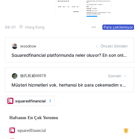
06-01
Hong Kong
Para çekilemiyor
woodrow
Önceki Gönderi
Squaredfinancial platformunda neler oluyor? En son onlar
la iletişime geçeli iki gün oldu ve piyasa açılmadı.
杨氏权威66678
Sonraki
Müşteri hizmetleri yok, herhangi bir para çekemedim ve t
üm kayıtlarım gitti.
squaredfinancial
Haftanın En Çok Yorumu
squaredfinancial