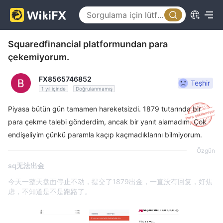
Squaredfinancial platformundan para
çekemiyorum.
FX8565746852
Teşhir
1 yıl içinde
Doğrulanmamış
Piyasa bütün gün tamamen hareketsizdi. 1879 tutarında bir
para çekme talebi gönderdim, ancak bir yanıt alamadım. Çok
endişeliyim çünkü paramla kaçıp kaçmadıklarını bilmiyorum.
Özgün
sq无法出金
今天一整天盘面停止不动，提交了1879出金，一直没有回复，好焦
虑，不知道是不是跑路了。