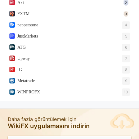
Axi
FXTM
pepperstone
4
JustMarkets
5
ATG
6
Upway
7
IG
8
Metatrade
9
WINPROFX
10
Daha fazla görüntülemek için
WikiFX uygulamasını indirin