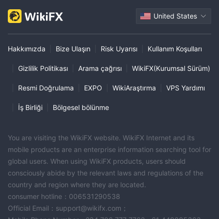
United States
Hakkımızda
|
Bize Ulaşın
|
Risk Uyarısı
|
Kullanım Koşulları
|
Gizlilik Politikası
|
Arama çağrısı
|
WikiFX(Kurumsal Sürüm)
|
Resmi Doğrulama
|
EXPO
|
WikiAraştırma
|
VPS Yardımı
|
İş Birliği
|
Bölgesel bölünme
You are visiting the WikiFX website. WikiFX Internet and its
mobile products are an enterprise information searching tool for
global users. When using WikiFX products, users should
consciously abide by the relevant laws and regulations of the
country and region where they are located.
consumer hotline：006531290538
Official Email：support@wikifx.com；