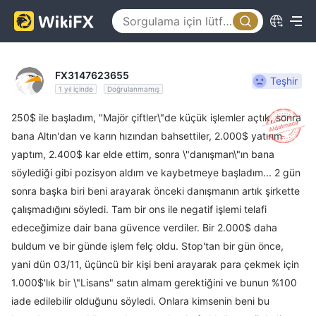
FX3147623655
Teşhir
1 yıl içinde
Doğrulanmamış
250$ ile başladım, "Majör çiftler\"de küçük işlemler açtık, sonra
bana Altın'dan ve karın hızından bahsettiler, 2.000$ yatırım
yaptım, 2.400$ kar elde ettim, sonra \"danışman\"ın bana
söylediği gibi pozisyon aldım ve kaybetmeye başladım... 2 gün
sonra başka biri beni arayarak önceki danışmanın artık şirkette
çalışmadığını söyledi. Tam bir ons ile negatif işlemi telafi
edeceğimize dair bana güvence verdiler. Bir 2.000$ daha
buldum ve bir günde işlem felç oldu. Stop'tan bir gün önce,
yani dün 03/11, üçüncü bir kişi beni arayarak para çekmek için
1.000$'lık bir \"Lisans" satın almam gerektiğini ve bunun %100
iade edilebilir olduğunu söyledi. Onlara kimsenin beni bu