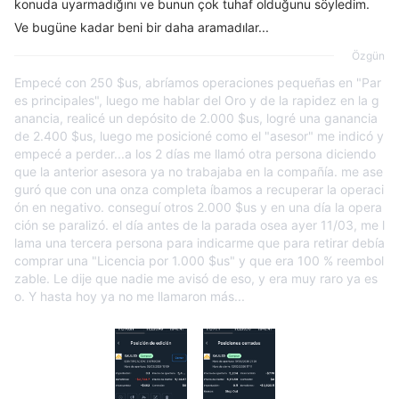
konuda uyarmadığını ve bunun çok tuhaf olduğunu söyledim.
Ve bugüne kadar beni bir daha aramadılar...
Özgün
Empecé con 250 $us, abríamos operaciones pequeñas en "Par
es principales", luego me hablar del Oro y de la rapidez en la g
anancia, realicé un depósito de 2.000 $us, logré una ganancia
de 2.400 $us, luego me posicioné como el "asesor" me indicó y
empecé a perder...a los 2 días me llamó otra persona diciendo
que la anterior asesora ya no trabajaba en la compañía. me ase
guró que con una onza completa íbamos a recuperar la operaci
ón en negativo. conseguí otros 2.000 $us y en una día la opera
ción se paralizó. el día antes de la parada osea ayer 11/03, me l
lama una tercera persona para indicarme que para retirar debía
comprar una "Licencia por 1.000 $us" y que era 100 % reembol
zable. Le dije que nadie me avisó de eso, y era muy raro ya es
o. Y hasta hoy ya no me llamaron más...