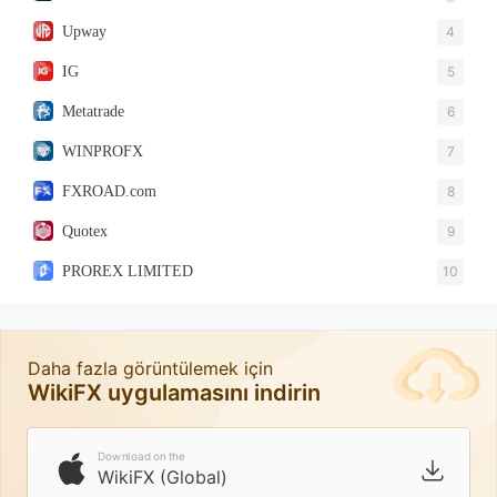
Upway
4
IG
5
Metatrade
6
WINPROFX
7
FXROAD.com
8
Quotex
9
PROREX LIMITED
10
Daha fazla görüntülemek için
WikiFX uygulamasını indirin
Download on the
WikiFX (Global)