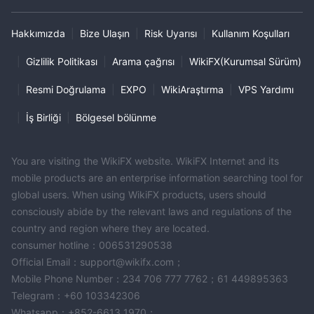
Hakkımızda
|
Bize Ulaşın
|
Risk Uyarısı
|
Kullanım Koşulları
|
Gizlilik Politikası
|
Arama çağrısı
|
WikiFX(Kurumsal Sürüm)
|
Resmi Doğrulama
|
EXPO
|
WikiAraştırma
|
VPS Yardımı
|
İş Birliği
|
Bölgesel bölünme
You are visiting the WikiFX website. WikiFX Internet and its
mobile products are an enterprise information searching tool for
global users. When using WikiFX products, users should
consciously abide by the relevant laws and regulations of the
country and region where they are located.
consumer hotline：006531290538
Official Email：support@wikifx.com；
Mobile Phone Number：234 706 777 7762；61 449895363
Telegram：+60 103342306
Whatsapp：+852-6613 1970；