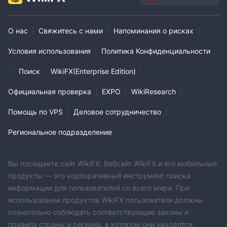
О нас
|
Свяжитесь с нами
|
Напоминания о рисках
|
Условия использования
|
Политика Конфиденциальности
|
Поиск
|
WikiFX(Enterprise Edition)
|
Официальная проверка
|
EXPO
|
WikiResearch
|
Помощь по VPS
|
Деловое сотрудничество
|
Региональное подразделение
Вы посещаете сайт WikiFX. Вебсайт WikiFX и его мобильные
продукты — это корпоративный инструмент поиска
информации для пользователей со всего мира. При
использовании продуктов WikiFX пользователи должны
сознательно соблюдать соответствующие законы и
правила страны и региона, в котором они находятся.