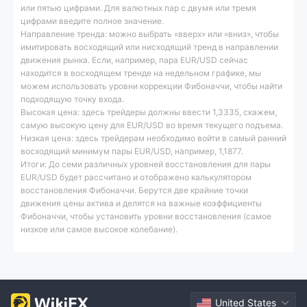
или пятью цифрами. Для валютных пар с двумя или тремя
цифрами введите полное значение.
Направление тренда: можно выбрать «вверх» или «вниз», чтобы
имитировать восходящий или нисходящий тренд в направлении
движения рынка. Если, например, пара EUR/USD сейчас
находится в восходящем тренде на недельном графике, мы
можем использовать уровни коррекции Фибоначчи, чтобы найти
подходящую точку входа.
Высокая цена: здесь трейдеры должны ввести 1,3335, скажем,
самую высокую цену для EUR/USD во время текущего подъема.
Низкая цена: здесь трейдерам необходимо войти в самый ранний
восходящий минимум пары EUR/USD, например, 1,1877.
Итоги: До семи различных уровней восстановления для пары
EUR/USD будет рассчитано и отображено калькулятором
восстановления Фибоначчи. Берутся две крайние точки
движения цены актива и делятся на важные коэффициенты
Фибоначчи, чтобы установить уровни восстановления (самое
низкое или самое высокое колебание).
United States