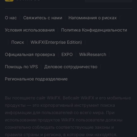
О нас
|
Свяжитесь с нами
|
Напоминания о рисках
|
Условия использования
|
Политика Конфиденциальности
|
Поиск
|
WikiFX(Enterprise Edition)
|
Официальная проверка
|
EXPO
|
WikiResearch
|
Помощь по VPS
|
Деловое сотрудничество
|
Региональное подразделение
Вы посещаете сайт WikiFX. Вебсайт WikiFX и его мобильные
продукты — это корпоративный инструмент поиска
информации для пользователей со всего мира. При
использовании продуктов WikiFX пользователи должны
сознательно соблюдать соответствующие законы и
правила страны и региона, в котором они находятся.