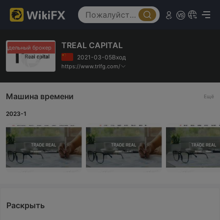
TREAL CAPITAL
оддельный брокер
Поддельный брокер
2021-03-05Вход
https://www.trlfg.com/
Машина времени
Ещё
2023-1
Раскрыть