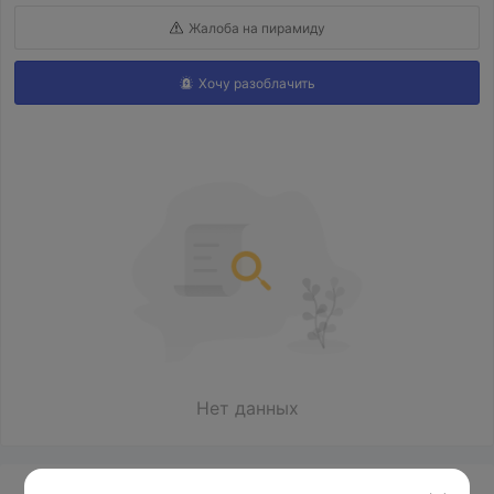
Жалоба на пирамиду
Хочу разоблачить
Нет данных