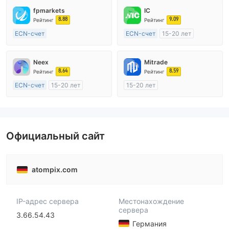
fpmarkets
IC
8.88
9.09
Рейтинг
Рейтинг
ECN-счет
ECN-счет
15-20 лет
20 лет и более
Регулирование в Австралия
Регулирование в Австралия
Маркет-Мейкинг (MM)
Neex
Mitrade
Маркет-Мейкинг (MM)
Основной стандарт MT4
8.64
8.59
Рейтинг
Рейтинг
Основной стандарт MT4
ECN-счет
15-20 лет
15-20 лет
Регулирование в Австралия
Регулирование в Австралия
Маркет-Мейкинг (MM)
Маркет-Мейкинг (MM)
Основной стандарт MT4
Самостоятельное изучение
Официальный сайт
atompix.com
IP-адрес сервера
Местонахождение
сервера
3.66.54.43
Германия