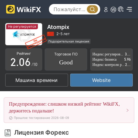
1
2
3
Atompix
Не регулируется
0
4
2-5 лет
Подозрительная лицензия
1
5
Самостоятельное изучение
Рейтинг
Торговое ПО
Индекс регулирования
3.44
Регион деятельности подозрителен
2
.
0
6
Индекс бизнеса
5.96
Good
Высокие потенциальные риски
/10
Индекс контроля рисков
2.96
3
1
7
Машина времени
Website
4
2
8
5
3
9
Предупреждение: слишком низкий рейтинг WikiFX,
6
4
держитесь подальше!
Прошлое тестирование 2026-08-09
7
5
Лицензия Форекс
8
6