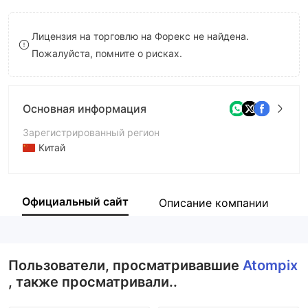
9
7
Лицензия на торговлю на Форекс не найдена.
8
Пожалуйста, помните о рисках.
9
Основная информация
Зарегистрированный регион
Китай
Период эксплуатации
2-5 лет
Официальный сайт
Описание компании
К
Компания
Atompix
Пользователи, просматривавшие
Atompix
, также просматривали..