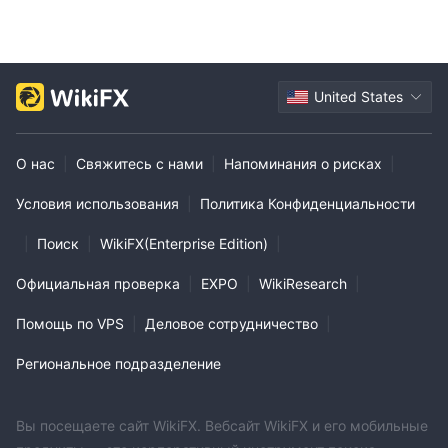
United States
О нас
|
Свяжитесь с нами
|
Напоминания о рисках
|
Условия использования
|
Политика Конфиденциальности
|
Поиск
|
WikiFX(Enterprise Edition)
|
Официальная проверка
|
EXPO
|
WikiResearch
|
Помощь по VPS
|
Деловое сотрудничество
|
Региональное подразделение
Вы посещаете сайт WikiFX. Вебсайт WikiFX и его мобильные