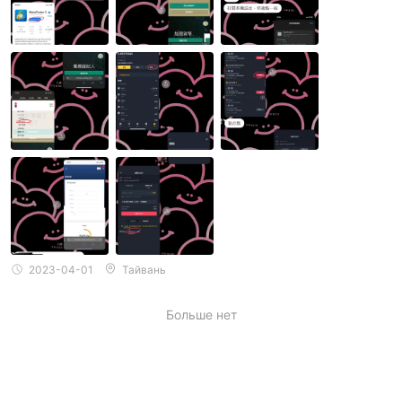
ть большую сумму. Его попросили подать заявку на получен
ие кредита. Я вложил около 800 000 тайваньских долларов,
пока не получил сообщение о техническом обслуживании ве
б-страницы. В конце концов, я вообще не мог открыть систе
му и не мог работать. Тяжелая работа в будущем стала поро
сенком в глазах окружающих. Двойной удар эмоций и собст
венности действительно невыносим...
2023-04-01
Тайвань
Больше нет