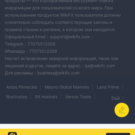
продукты — это корпоративный инструмент поиска
информации для пользователей со всего мира. При
использовании продуктов WikiFX пользователи должны
сознательно соблюдать соответствующие законы и
правила страны и региона, в котором они находятся.
Официальный Email：support@wikifx.com；
Telegram：77075512308
Whatsapp：77075512308
Насчет исправления неверной информаций, таких как
лицензия и другое, пишите на адрес：qa@wikifx.com
Для рекламы：business@wikifx.com
Antos Pinnacles
Maono Global Markets
Land Prime
libertrades
9X markets
Versus Trade
Ещё
NPB MARKETS
WIFX
AVFX
WS Broker
Binary.com
GBE brokers
FXCLOUDMARKET
PrimeFXhub
Forex Affiliate
Glavaglobal
BlaFX