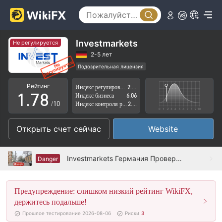
2
3
3
4
4
5
Investmarkets
Не регулируется
5
6
2-5 лет
Подозрительная лицензия
0
6
7
Регион деятельности подозрителен
Рейтинг
Индекс регулирования
2.53
Высокие потенциальные риски
1
.
7
8
Индекс бизнеса
6.06
/10
Индекс контроля рисков
2.20
2
8
9
Открыть счет сейчас
Website
3
9
4
Investmarkets Германия Проверено: Физическое присутствие не обнаружено
Danger
5
Предупреждение: слишком низкий рейтинг WikiFX,
6
держитесь подальше!
7
Прошлое тестирование 2026-08-06
Риски
3