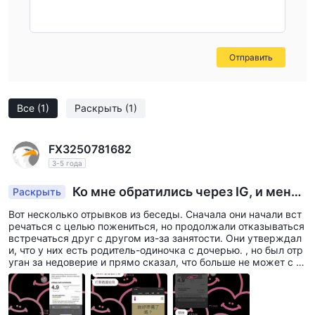
Отправить
Все
(1)
Раскрыть
(1)
FX3250781682
3-5 года
Ко мне обратились через IG, и меня
Раскрыть
лишили вложений под предлогом знакомства,
Вот несколько отрывков из беседы. Сначала они начали вст
надеюсь, я смогу помочь вернуть сумму[d83
речаться с целью пожениться, но продолжали отказываться
d][de4f]
встречаться друг с другом из-за занятости. Они утверждал
и, что у них есть родитель-одиночка с дочерью. , но был отр
уган за недоверие и прямо сказал, что больше не может с н
им связаться. Он использовал платформу Invech Corporation
для загрузки MT5, а также были требования сотрудничать с
деятельностью в последующей деятельности и т. д., но он на
стаивал на том, что у него нет денег и он не может вкладыва