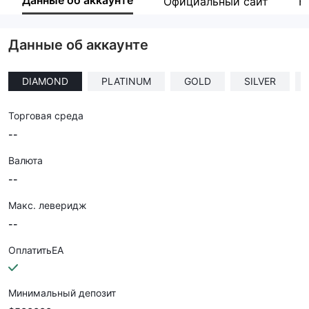
Данные об аккаунте
Официальный сайт
К
Сотрудник компании
--
Данные об аккаунте
DIAMOND
PLATINUM
GOLD
SILVER
Торговая среда
--
Валюта
--
Макс. леверидж
--
ОплатитьEA
Минимальный депозит